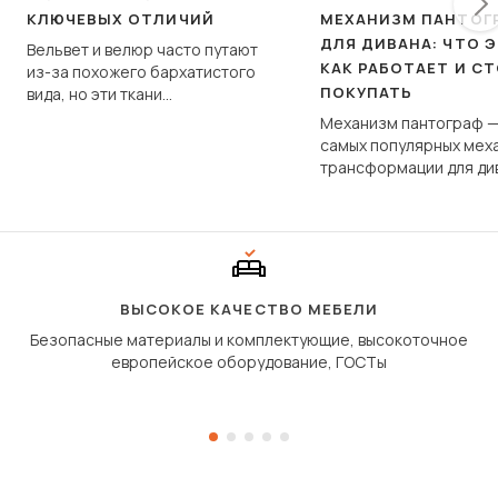
КЛЮЧЕВЫХ ОТЛИЧИЙ
МЕХАНИЗМ ПАНТОГ
ДЛЯ ДИВАНА: ЧТО Э
Вельвет и велюр часто путают
КАК РАБОТАЕТ И С
из-за похожего бархатистого
ПОКУПАТЬ
вида, но эти ткани
фундаментально различаются
Механизм пантограф —
по структуре, составу и
самых популярных мех
технологии производства.
трансформации для ди
Его ещё называют «тик
«шагающей еврокнижк
сиденье не выкатывает
полу, а приподнимаетс
«перешагивает» вперё
дугообразной траекто
ВЫСОКОЕ КАЧЕСТВО МЕБЕЛИ
Безопасные материалы и комплектующие, высокоточное
европейское оборудование, ГОСТы