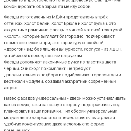
комбинировать оба варианта между собой.
Фасады изготовлены из МДФ и представлены в трёх
оттенках: Холст белый, Холст Брюле и Холст вулкан. Это
аккуратные рамочные фасады с мягкой матовой текстурой
«Холст», которые выглядят благородно, подчёркивают
геометрию кухни и придают гарнитуру спокойный,
«дорогой» вид без лишней вычурности. Корпуса - из ЛДСП,
устойчивой к повседневным нагрузкам.
Фасады дополняют лаконичные ручки из пластика цвета
чёрный. Они входят в комплект, не требуют
дополнительного подбора и подчёркивают горизонтали и
вертикали модулей, создавая аккуратный современный
акцент.
Навес фасадов универсальный - двери можно устанавливать
как на левую, так и на правую сторону, подстраиваясь под
планировку и ваши привычки. Тип сборки универсальный:
модули легко «зеркалить» и переставлять, выстраивая
удобную конфигурацию даже в сложных по форме
помещениях.