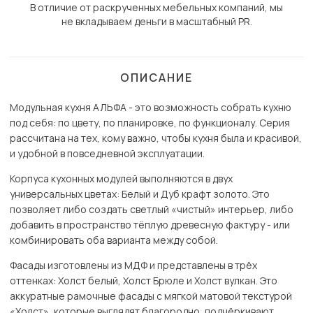
В отличие от раскрученных мебельных компаний, мы
не вкладываем деньги в масштабный PR.
ОПИСАНИЕ
Модульная кухня АЛЬФА - это возможность собрать кухню
под себя: по цвету, по планировке, по функционалу. Серия
рассчитана на тех, кому важно, чтобы кухня была и красивой,
и удобной в повседневной эксплуатации.
Корпуса кухонных модулей выполняются в двух
универсальных цветах: Белый и Дуб крафт золото. Это
позволяет либо создать светлый «чистый» интерьер, либо
добавить в пространство тёплую древесную фактуру - или
комбинировать оба варианта между собой.
Фасады изготовлены из МДФ и представлены в трёх
оттенках: Холст белый, Холст Брюле и Холст вулкан. Это
аккуратные рамочные фасады с мягкой матовой текстурой
«Холст», которые выглядят благородно, подчёркивают