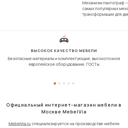
фундаментально различаются
Механизм пантограф —
по структуре, составу и
самых популярных мех
технологии производства.
трансформации для ди
Его ещё называют «тик
«шагающей еврокнижк
сиденье не выкатывает
полу, а приподнимаетс
«перешагивает» вперё
дугообразной траекто
ВЫСОКОЕ КАЧЕСТВО МЕБЕЛИ
Безопасные материалы и комплектующие, высокоточное
европейское оборудование, ГОСТы
Официальный интернет-магазин мебели в
Москве MebelVia
MebelVia.ru
специализируется на производстве мебели