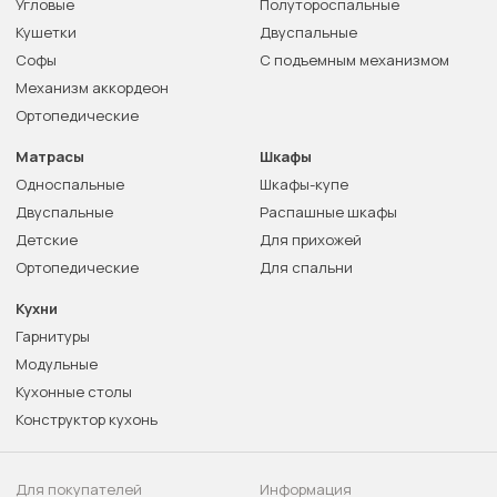
Угловые
Полутороспальные
Кушетки
Двуспальные
Софы
С подъемным механизмом
Механизм аккордеон
Ортопедические
Матрасы
Шкафы
Односпальные
Шкафы-купе
Двуспальные
Распашные шкафы
Детские
Для прихожей
Ортопедические
Для спальни
Кухни
Гарнитуры
Модульные
Кухонные столы
Конструктор кухонь
Для покупателей
Информация