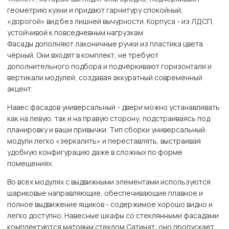
геометрию кухни и придают гарнитуру спокойный,
«дорогой» вид без лишней вычурности. Корпуса - из ЛДСП,
устойчивой к повседневным нагрузкам.
Фасады дополняют лаконичные ручки из пластика цвета
чёрный. Они входят в комплект, не требуют
дополнительного подбора и подчёркивают горизонтали и
вертикали модулей, создавая аккуратный современный
акцент.
Навес фасадов универсальный - двери можно устанавливать
как на левую, так и на правую сторону, подстраиваясь под
планировку и ваши привычки. Тип сборки универсальный:
модули легко «зеркалить» и переставлять, выстраивая
удобную конфигурацию даже в сложных по форме
помещениях.
Во всех модулях с выдвижными элементами используются
шариковые направляющие, обеспечивающие плавное и
полное выдвижение ящиков - содержимое хорошо видно и
легко доступно. Навесные шкафы со стеклянными фасадами
комплектуются матовым стеклом Сатинат: оно пропускает