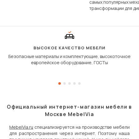
по структуре, составу и
самых популярных мех
технологии производства.
трансформации для ди
Его ещё называют «тик
«шагающей еврокнижк
сиденье не выкатывает
полу, а приподнимаетс
«перешагивает» вперё
дугообразной траекто
ВЫСОКОЕ КАЧЕСТВО МЕБЕЛИ
Безопасные материалы и комплектующие, высокоточное
европейское оборудование, ГОСТы
Официальный интернет-магазин мебели в
Москве MebelVia
MebelVia.ru
специализируется на производстве мебели
для распространения через интернет. Поэтому наша