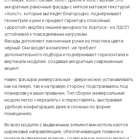
аккуратные рамочные фасады с мягкой матовой текстурой
«Холст», которые выглядят благородно, подчёркивают
геометрию кухни и придают гарнитуру спокойный,
«дорогой» вид без лишней вычурности. Корпуса - из ЛДСП,
устойчивой к повседневным нагрузкам.
Фасады дополняют лаконичные ручки из пластика цвета
чёрный. Они входят в комплект, не требуют
дополнительного подбора и подчёркивают горизонтали и
вертикали модулей, создавая аккуратный современный
акцент.
Навес фасадов универсальный - двери можно устанавливать
как на левую, так и на правую сторону, подстраиваясь под
планировку и ваши привычки. Тип сборки универсальный:
модули легко «зеркалить» и переставлять, выстраивая
удобную конфигурацию даже в сложных по форме
помещениях.
Во всех модулях с выдвижными элементами используются
шариковые направляющие, обеспечивающие плавное и
полное выдвижение ящиков - содержимое хорошо видно и