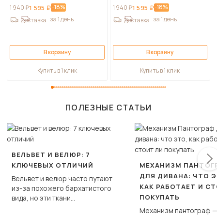
-18%
-18%
1 940 ₽
1 595 ₽
1 940 ₽
1 595 ₽
за 1 день
за 1 день
Доставка
Доставка
В корзину
В корзину
Купить в 1 клик
Купить в 1 клик
ПОЛЕЗНЫЕ СТАТЬИ
ВЕЛЬВЕТ И ВЕЛЮР: 7
КЛЮЧЕВЫХ ОТЛИЧИЙ
МЕХАНИЗМ ПАНТОГ
ДЛЯ ДИВАНА: ЧТО Э
Вельвет и велюр часто путают
КАК РАБОТАЕТ И С
из-за похожего бархатистого
ПОКУПАТЬ
вида, но эти ткани
фундаментально различаются
Механизм пантограф —