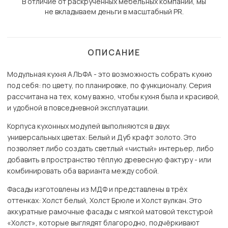
В отличие от раскрученных мебельных компаний, мы
не вкладываем деньги в масштабный PR.
ОПИСАНИЕ
Модульная кухня АЛЬФА - это возможность собрать кухню
под себя: по цвету, по планировке, по функционалу. Серия
рассчитана на тех, кому важно, чтобы кухня была и красивой,
и удобной в повседневной эксплуатации.
Корпуса кухонных модулей выполняются в двух
универсальных цветах: Белый и Дуб крафт золото. Это
позволяет либо создать светлый «чистый» интерьер, либо
добавить в пространство тёплую древесную фактуру - или
комбинировать оба варианта между собой.
Фасады изготовлены из МДФ и представлены в трёх
оттенках: Холст белый, Холст Брюле и Холст вулкан. Это
аккуратные рамочные фасады с мягкой матовой текстурой
«Холст», которые выглядят благородно, подчёркивают