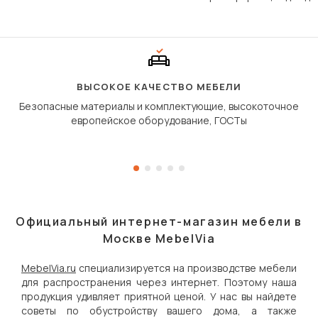
Его ещё называют «тик
«шагающей еврокнижк
сиденье не выкатывает
полу, а приподнимаетс
«перешагивает» вперё
дугообразной траекто
ВЫСОКОЕ КАЧЕСТВО МЕБЕЛИ
Безопасные материалы и комплектующие, высокоточное
европейское оборудование, ГОСТы
Официальный интернет-магазин мебели в
Москве MebelVia
MebelVia.ru
специализируется на производстве мебели
для распространения через интернет. Поэтому наша
продукция удивляет приятной ценой. У нас вы найдете
советы по обустройству вашего дома, а также