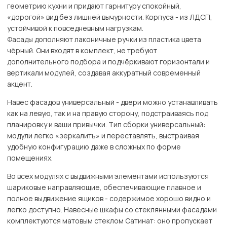
геометрию кухни и придают гарнитуру спокойный,
«дорогой» вид без лишней вычурности. Корпуса - из ЛДСП,
устойчивой к повседневным нагрузкам.
Фасады дополняют лаконичные ручки из пластика цвета
чёрный. Они входят в комплект, не требуют
дополнительного подбора и подчёркивают горизонтали и
вертикали модулей, создавая аккуратный современный
акцент.
Навес фасадов универсальный - двери можно устанавливать
как на левую, так и на правую сторону, подстраиваясь под
планировку и ваши привычки. Тип сборки универсальный:
модули легко «зеркалить» и переставлять, выстраивая
удобную конфигурацию даже в сложных по форме
помещениях.
Во всех модулях с выдвижными элементами используются
шариковые направляющие, обеспечивающие плавное и
полное выдвижение ящиков - содержимое хорошо видно и
легко доступно. Навесные шкафы со стеклянными фасадами
комплектуются матовым стеклом Сатинат: оно пропускает