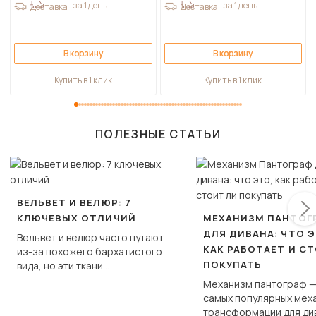
за 1 день
за 1 день
Доставка
Доставка
В корзину
В корзину
Купить в 1 клик
Купить в 1 клик
ПОЛЕЗНЫЕ СТАТЬИ
ВЕЛЬВЕТ И ВЕЛЮР: 7
КЛЮЧЕВЫХ ОТЛИЧИЙ
МЕХАНИЗМ ПАНТОГ
ДЛЯ ДИВАНА: ЧТО Э
Вельвет и велюр часто путают
КАК РАБОТАЕТ И С
из-за похожего бархатистого
ПОКУПАТЬ
вида, но эти ткани
фундаментально различаются
Механизм пантограф —
по структуре, составу и
самых популярных мех
технологии производства.
трансформации для ди