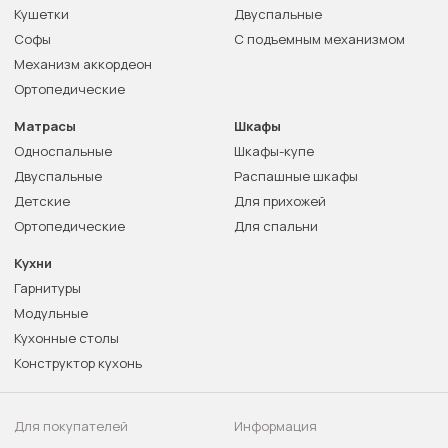
Кушетки
Двуспальные
Софы
С подъемным механизмом
Механизм аккордеон
Ортопедические
Матрасы
Шкафы
Односпальные
Шкафы-купе
Двуспальные
Распашные шкафы
Детские
Для прихожей
Ортопедические
Для спальни
Кухни
Гарнитуры
Модульные
Кухонные столы
Конструктор кухонь
Для покупателей
Информация