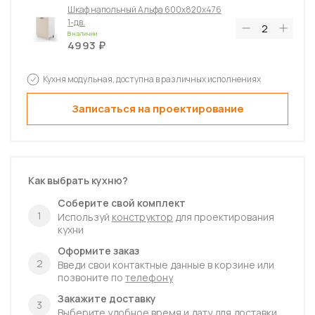
Шкаф напольный Альфа 600х820х476
1-дв.
В наличии
4993
Шкаф напольный Альфа с 2-мя
Кухня модульная, доступна в различных исполнениях
ящиками 600х820х476
В наличии
6197
Записаться на проектирование
Шкаф напольный Альфа с 3-мя
ящиками 600х820х476
В наличии
6651
Как выбрать кухню?
Шкаф-пенал напольный Альфа с нишей
под духовку высокий 600х2340х576
Соберите свой комплект
В наличии
1
Используй
конструктор
для проектирования
12559
кухни
Шкаф навесной Альфа высокий
Оформите заказ
600х920х300 1-дв.
2
Введи свои контактные данные в корзине или
В наличии
позвоните по
телефону
5389
Закажите доставку
3
Выберите удобное время и дату для доставки