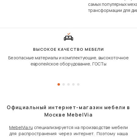
по структуре, составу и
самых популярных мех
технологии производства.
трансформации для ди
Его ещё называют «тик
«шагающей еврокнижк
сиденье не выкатывает
полу, а приподнимаетс
«перешагивает» вперё
дугообразной траекто
ВЫСОКОЕ КАЧЕСТВО МЕБЕЛИ
Безопасные материалы и комплектующие, высокоточное
европейское оборудование, ГОСТы
Официальный интернет-магазин мебели в
Москве MebelVia
MebelVia.ru
специализируется на производстве мебели
для распространения через интернет. Поэтому наша