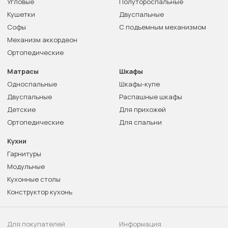
Угловые
Полутороспальные
Кушетки
Двуспальные
Софы
С подъемным механизмом
Механизм аккордеон
Ортопедические
Матрасы
Шкафы
Односпальные
Шкафы-купе
Двуспальные
Распашные шкафы
Детские
Для прихожей
Ортопедические
Для спальни
Кухни
Гарнитуры
Модульные
Кухонные столы
Конструктор кухонь
Для покупателей
Информация