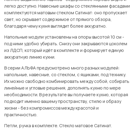
легко доступно. Навесные шкафы со стеклянными фасадами
комплектуются матовым стеклом Сатинат: оно пропускает
свет, но скрывает содержимое от прямого обзора,
благодаря чему кухня выглядит более аккуратно.
Напольные модули установлены на опоры высотой 10 см -
под ними удобно убирать. Снизу они закрываются цоколем
из ЛДСП, который идёт в комплекте и формирует единую
аккуратную линию кухни.
В серии АЛЬФА предусмотрено много разных модулей:
напольные, навесные, со стеклом, с ящиками, под технику.
Их можно свободно комбинировать между собой, собирать
линейные и угловые решения, дополнять кухню по мере
необходимости. В результате вы получаете кухню, которая
подходит именно вашему пространству, стилю и образу
жизни - без компромиссов между красотой и
практичностью.
Петли, ручка в комплекте. Стекло матовое Сатинат.