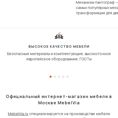
фундаментально различаются
Механизм пантограф —
по структуре, составу и
самых популярных мех
технологии производства.
трансформации для ди
Его ещё называют «тик
«шагающей еврокнижк
сиденье не выкатывает
полу, а приподнимаетс
«перешагивает» вперё
дугообразной траекто
ВЫСОКОЕ КАЧЕСТВО МЕБЕЛИ
Безопасные материалы и комплектующие, высокоточное
европейское оборудование, ГОСТы
Официальный интернет-магазин мебели в
Москве MebelVia
MebelVia.ru
специализируется на производстве мебели