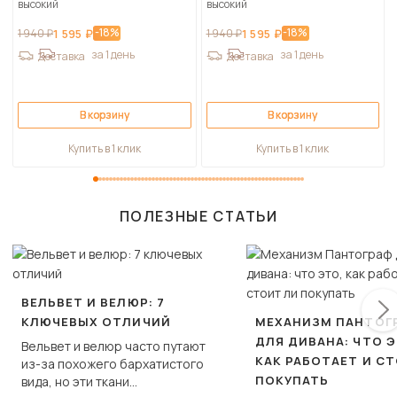
высокий
высокий
-18%
-18%
1 940 ₽
1 595 ₽
1 940 ₽
1 595 ₽
за 1 день
за 1 день
Доставка
Доставка
В корзину
В корзину
Купить в 1 клик
Купить в 1 клик
ПОЛЕЗНЫЕ СТАТЬИ
ВЕЛЬВЕТ И ВЕЛЮР: 7
КЛЮЧЕВЫХ ОТЛИЧИЙ
МЕХАНИЗМ ПАНТОГ
ДЛЯ ДИВАНА: ЧТО Э
Вельвет и велюр часто путают
КАК РАБОТАЕТ И С
из-за похожего бархатистого
ПОКУПАТЬ
вида, но эти ткани