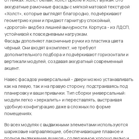
аккуратные рамочные фасады с мягкой матовой текстурой
«Холст», которые выглядят благородно, подчёркивают
геометрию кухни и придают гарнитуру спокойный,
«дорогой» вид без лишней вычурности. Корпуса - из ЛДСП,
устойчивой к повседневным нагрузкам.
Фасады дополняют лаконичные ручки из пластика цвета
чёрный. Они входят в комплект, не требуют
дополнительного подбора и подчёркивают горизонтали и
вертикали модулей, создавая аккуратный современный
акцент.
Навес фасадов универсальный - двери можно устанавливать
как на левую, так и на правую сторону, подстраиваясь под
планировку и ваши привычки. Тип сборки универсальный:
модули легко «зеркалить» и переставлять, выстраивая
удобную конфигурацию даже в сложных по форме
помещениях.
Во всех модулях с выдвижными элементами используются
шариковые направляющие, обеспечивающие плавное и
полное выдвижение ящиков - содержимое хорошо видно и