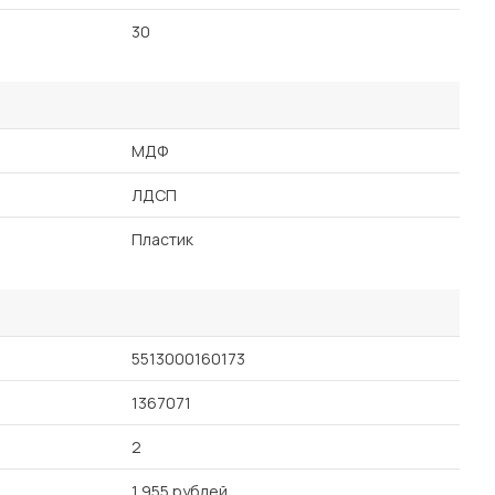
30
МДФ
ЛДСП
Пластик
5513000160173
1367071
2
1 955 рублей