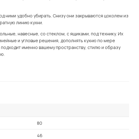
од ними удобно убирать. Снизу они закрываются цоколем из
ратную линию кухни.
ьные, навесные, со стеклом, с ящиками, под технику. Их
нейные и угловые решения, дополнять кухню по мере
я подходит именно вашему пространству, стилю и образу
ю.
80
46