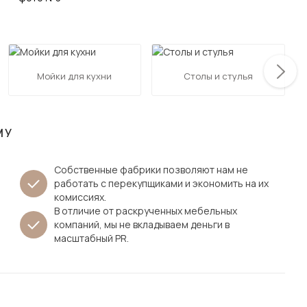
Посмотреть все шкафы
Посмотреть все кровати
мотреть все кухни и столовые группы
Все товары распродажи
Посмотреть все диваны
Мойки для кухни
Столы и стулья
Посмотреть всю
МУ
Собственные фабрики позволяют нам не
работать с перекупщиками и экономить на их
комиссиях.
В отличие от раскрученных мебельных
компаний, мы не вкладываем деньги в
масштабный PR.