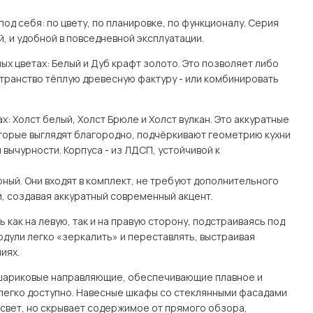
од себя: по цвету, по планировке, по функционалу. Серия
й, и удобной в повседневной эксплуатации.
ых цветах: Белый и Дуб крафт золото. Это позволяет либо
странство тёплую древесную фактуру - или комбинировать
: Холст белый, Холст Брюле и Холст вулкан. Это аккуратные
оторые выглядят благородно, подчёркивают геометрию кухни
 вычурности. Корпуса - из ЛДСП, устойчивой к
ный. Они входят в комплект, не требуют дополнительного
, создавая аккуратный современный акцент.
как на левую, так и на правую сторону, подстраиваясь под
одули легко «зеркалить» и переставлять, выстраивая
иях.
 шариковые направляющие, обеспечивающие плавное и
легко доступно. Навесные шкафы со стеклянными фасадами
свет, но скрывает содержимое от прямого обзора,