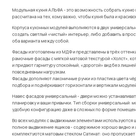
Модульная кухня АЛЬФА - это возможность собрать кухню п
рассчитана на тех, кому важно, чтобы кухня была и красиво
Корпуса кухонных модулей выполняются в двух универсальн
создать светлый «чистый» интерьер, либо добавить в про
оба варианта между собой.
Фасады изготовлены из МДФ и представлены в трёх оттенках
рамочные фасады с мягкой матовой текстурой «Холст», к
и придают гарнитуру спокойный, «дорогой» вид без лишней
повседневным нагрузкам.
Фасады дополняют лаконичные ручки из пластика цвета чёр
подбора и подчёркивают горизонтали и вертикали модулей
Навес фасадов универсальный - двери можно устанавливать 
планировку и ваши привычки. Тип сборки универсальный: м
удобную конфигурацию даже в сложных по форме помещен
Во всех модулях с выдвижными элементами используются
полное выдвижение ящиков - содержимое хорошо видно и 
комплектуются матовым стеклом Сатинат: оно пропускает 