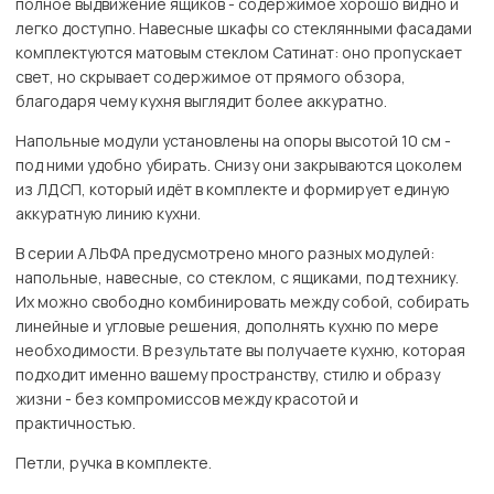
полное выдвижение ящиков - содержимое хорошо видно и
легко доступно. Навесные шкафы со стеклянными фасадами
комплектуются матовым стеклом Сатинат: оно пропускает
свет, но скрывает содержимое от прямого обзора,
благодаря чему кухня выглядит более аккуратно.
Напольные модули установлены на опоры высотой 10 см -
под ними удобно убирать. Снизу они закрываются цоколем
из ЛДСП, который идёт в комплекте и формирует единую
аккуратную линию кухни.
В серии АЛЬФА предусмотрено много разных модулей:
напольные, навесные, со стеклом, с ящиками, под технику.
Их можно свободно комбинировать между собой, собирать
линейные и угловые решения, дополнять кухню по мере
необходимости. В результате вы получаете кухню, которая
подходит именно вашему пространству, стилю и образу
жизни - без компромиссов между красотой и
практичностью.
Петли, ручка в комплекте.