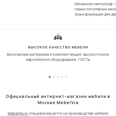
фундаментально различаются
Механизм пантограф —
по структуре, составу и
самых популярных мех
технологии производства.
трансформации для ди
Его ещё называют «тик
«шагающей еврокнижк
сиденье не выкатывает
полу, а приподнимаетс
«перешагивает» вперё
дугообразной траекто
ВЫСОКОЕ КАЧЕСТВО МЕБЕЛИ
Безопасные материалы и комплектующие, высокоточное
европейское оборудование, ГОСТы
Официальный интернет-магазин мебели в
Москве MebelVia
MebelVia.ru
специализируется на производстве мебели