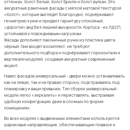
оттенках: Холст белый, Холст Брюле и Холст вулкан. Это
аккуратные рамочные фасады с мягкой матовой текстурой
«Холст», которые выглядят благородно, подчёркивают
геометрию кухни и придают гарнитуру спокойный,
«дорогой» вид без лишней вычурности. Корпуса - из ЛДСП,
устойчивой к повседневным нагрузкам.
Фасады дополняют лаконичные ручки из пластика цвета
чёрный. Они входят в комплект, не требуют
дополнительного подбора и подчёркивают горизонтали и
вертикали модулей, создавая аккуратный современный
акцент.
Навес фасадов универсальный - двери можно устанавливать
как на левую, так и на правую сторону, подстраиваясь под
планировку и ваши привычки. Тип сборки универсальный:
модули легко «зеркалить» и переставлять, выстраивая
удобную конфигурацию даже в сложных по форме
помещениях.
Во всех модулях с выдвижными элементами используются
шариковые направляющие, обеспечивающие плавное и