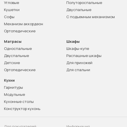
Угловые
Полутороспальные
Кушетки
Двуспальные
Софы
С подъемным механизмом
Механизм аккордеон
Ортопедические
Матрасы
Шкафы
Односпальные
Шкафы-купе
Двуспальные
Распашные шкафы
Детские
Для прихожей
Ортопедические
Для спальни
Кухни
Гарнитуры
Модульные
Кухонные столы
Конструктор кухонь
Для покупателей
Информация