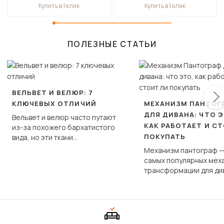
Купить в 1 клик
Купить в 1 клик
ПОЛЕЗНЫЕ СТАТЬИ
ВЕЛЬВЕТ И ВЕЛЮР: 7
КЛЮЧЕВЫХ ОТЛИЧИЙ
МЕХАНИЗМ ПАНТОГ
ДЛЯ ДИВАНА: ЧТО Э
Вельвет и велюр часто путают
КАК РАБОТАЕТ И С
из-за похожего бархатистого
ПОКУПАТЬ
вида, но эти ткани
фундаментально различаются
Механизм пантограф —
по структуре, составу и
самых популярных мех
технологии производства.
трансформации для ди
Его ещё называют «тик
«шагающей еврокнижк
сиденье не выкатывает
полу, а приподнимаетс
«перешагивает» вперё