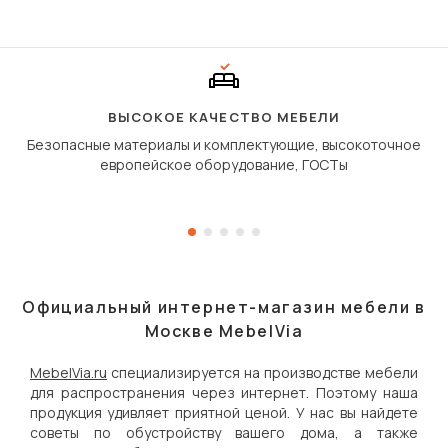
Его ещё называют «тик
«шагающей еврокнижк
сиденье не выкатывает
полу, а приподнимаетс
«перешагивает» вперё
дугообразной траекто
ВЫСОКОЕ КАЧЕСТВО МЕБЕЛИ
Безопасные материалы и комплектующие, высокоточное
европейское оборудование, ГОСТы
Официальный интернет-магазин мебели в
Москве MebelVia
MebelVia.ru
специализируется на производстве мебели
для распространения через интернет. Поэтому наша
продукция удивляет приятной ценой. У нас вы найдете
советы по обустройству вашего дома, а также