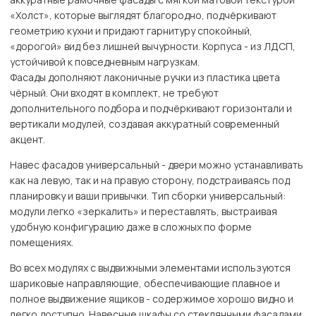
«Холст», которые выглядят благородно, подчёркивают
геометрию кухни и придают гарнитуру спокойный,
«дорогой» вид без лишней вычурности. Корпуса - из ЛДСП,
устойчивой к повседневным нагрузкам.
Фасады дополняют лаконичные ручки из пластика цвета
чёрный. Они входят в комплект, не требуют
дополнительного подбора и подчёркивают горизонтали и
вертикали модулей, создавая аккуратный современный
акцент.
Навес фасадов универсальный - двери можно устанавливать
как на левую, так и на правую сторону, подстраиваясь под
планировку и ваши привычки. Тип сборки универсальный:
модули легко «зеркалить» и переставлять, выстраивая
удобную конфигурацию даже в сложных по форме
помещениях.
Во всех модулях с выдвижными элементами используются
шариковые направляющие, обеспечивающие плавное и
полное выдвижение ящиков - содержимое хорошо видно и
легко доступно. Навесные шкафы со стеклянными фасадами