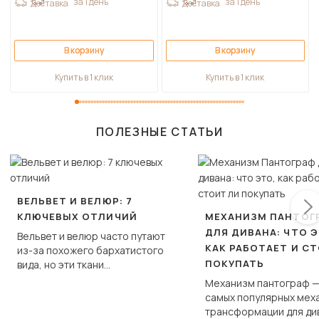
за 1 день
за 1 день
Доставка
Доставка
В корзину
В корзину
Купить в 1 клик
Купить в 1 клик
ПОЛЕЗНЫЕ СТАТЬИ
ВЕЛЬВЕТ И ВЕЛЮР: 7
КЛЮЧЕВЫХ ОТЛИЧИЙ
МЕХАНИЗМ ПАНТОГ
ДЛЯ ДИВАНА: ЧТО Э
Вельвет и велюр часто путают
КАК РАБОТАЕТ И С
из-за похожего бархатистого
ПОКУПАТЬ
вида, но эти ткани
фундаментально различаются
Механизм пантограф —
по структуре, составу и
самых популярных мех
технологии производства.
трансформации для ди