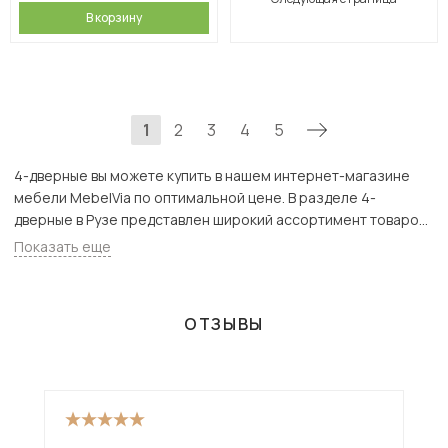
В корзину
1
2
3
4
5
4-дверные вы можете купить в нашем интернет-магазине
мебели MebelVia по оптимальной цене. В разделе 4-
дверные в Рузе представлен широкий ассортимент товаров
с доставкой в Москве и Подмосковью, включая Руза. Всего
Показать еще
товаров в категории «4-дверные» - 390 шт.
ОТЗЫВЫ