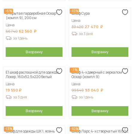
-6%
-10%
Открытая гардеробная Оскар
Шкаф Сура
(компл.9), 200 см
Цена
Цена
27 470
30 420
62 560
66 740
за 3 дня
за 1 день
В корзину
В корзину
-7%
Е1 шкаф распашной для одежды
Шкаф 4-х дверный с зеркалом
Локер, 160х52,5х220 белый
Оскар (компл.9)
Цена
Цена
19 550
93 040
99 540
за 3 дня
за 1 день
В корзину
В корзину
-13%
-10%
Шкаф для одежды ШК 1, ясень
Шкаф Ларс 4-х створчатый 1600 с