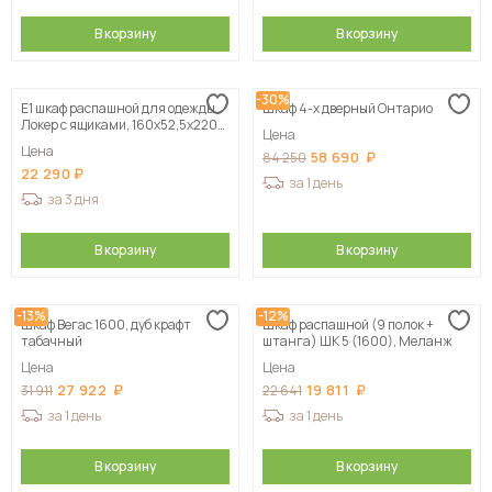
В корзину
В корзину
-30%
Е1 шкаф распашной для одежды
Шкаф 4-х дверный Онтарио
Локер с ящиками, 160х52,5х220
Цена
белый
Цена
58 690
84 250
22 290
за 1 день
за 3 дня
В корзину
В корзину
-13%
-12%
Шкаф Вегас 1600, дуб крафт
Шкаф распашной (9 полок +
табачный
штанга) ШК 5 (1600), Меланж
Цена
Цена
27 922
19 811
31 911
22 641
за 1 день
за 1 день
В корзину
В корзину