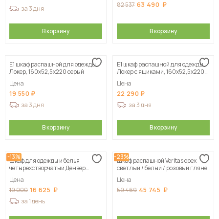
63 490
82 537
за 3 дня
В корзину
В корзину
Е1 шкаф распашной для одежды
Е1 шкаф распашной для одежды
Локер, 160х52,5х220 серый
Локер с ящиками, 160х52,5х220
серый
Цена
Цена
19 550
22 290
за 3 дня
за 3 дня
В корзину
В корзину
-13%
-23%
Шкаф для одежды и белья
Шкаф распашной Veritas орех
четырехстворчатый Денвер
светлый / белый / розовый глянец
(Серия 2), Белый
120х210х50 см, цвет н азаказ
Цена
Цена
16 625
45 745
19 000
59 469
за 1 день