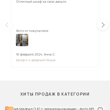
Отличный шкаф за свои деньги
Гар
мож
вну
Взя
ещ
изб
Фото от покупателя:
Фот
16 февраля 2024
,
Анна С.
15 
Шкаф 4-х дверный Ницца
Шк
ХИТЫ ПРОДАЖ В КАТЕГОРИИ
-12%