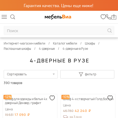
Гарантия качества. Цены еще ниже!
0
Интернет-магазин мебели
Каталог мебели
Шкафы
Распашные шкафы
4-дверные
4-дверные в Рузе
4-ДВЕРНЫЕ В РУЗЕ
Сортировать
фильтр
По популярности
390 товаров
Сначала дешевые
-12%
-10%
Шкаф для одежды и белья 4х
Шкаф 4-х створчатый Голд Бостон
Сначала дорогие
дверный Денвер, графит
Цена
Цена
42 240
46 780
17 090
19 531
за 3 дня