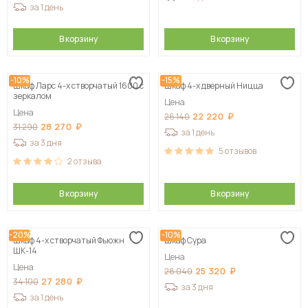
за 1 день
В корзину
В корзину
-10%
-15%
Шкаф Ларс 4-х створчатый 1600 с
Шкаф 4-х дверный Ницца
зеркалом
Цена
Цена
22 220
26 140
28 270
31 290
за 1 день
за 3 дня
5
отзывов
2
отзыва
В корзину
В корзину
-20%
-10%
Шкаф 4-х створчатый Фьюжн
Шкаф Сура
ШК-14
Цена
Цена
25 320
28 040
27 280
34 100
за 3 дня
за 1 день