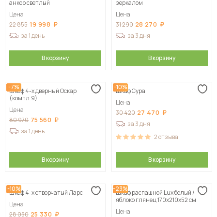
анкор светлый
зеркалом
Цена
Цена
19 998
28 270
22 855
31 290
за 1 день
за 3 дня
В корзину
В корзину
-7%
-10%
Шкаф 4-х дверный Оскар
Шкаф Сура
(компл.9)
Цена
Цена
27 470
30 420
75 560
80 970
за 3 дня
за 1 день
2
отзыва
В корзину
В корзину
-10%
-23%
Шкаф 4-х створчатый Ларс
Шкаф распашной Lux белый /
яблоко глянец 170х210х52 см
Цена
Цена
25 330
28 050