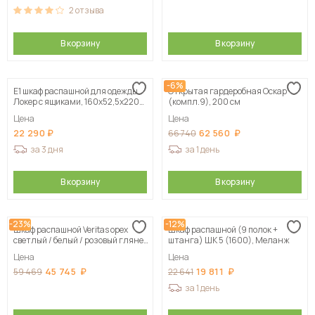
2
отзыва
В корзину
В корзину
-6%
Е1 шкаф распашной для одежды
Открытая гардеробная Оскар
Локер с ящиками, 160х52,5х220
(компл.9), 200 см
серый
Цена
Цена
22 290
62 560
66 740
за 3 дня
за 1 день
В корзину
В корзину
-23%
-12%
Шкаф распашной Veritas орех
Шкаф распашной (9 полок +
светлый / белый / розовый глянец
штанга) ШК 5 (1600), Меланж
120х210х50 см, цвет н азаказ
Цена
Цена
45 745
19 811
59 469
22 641
за 1 день