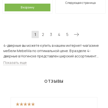
Следующая страница
В корзину
1
2
3
4
5
4-дверные вы можете купить в нашем интернет-магазине
мебели MebelVia по оптимальной цене. В разделе 4-
дверные в Ногинске представлен широкий ассортимент
товаров с доставкой в Москве и Подмосковью, включая
Показать еще
Ногинск. Всего товаров в категории «4-дверные» - 390 шт.
ОТЗЫВЫ