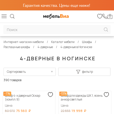
Гарантия качества. Цены еще ниже!
0
Интернет-магазин мебели
Каталог мебели
Шкафы
Распашные шкафы
4-дверные
4-дверные в Ногинске
4-ДВЕРНЫЕ В НОГИНСКЕ
Сортировать
фильтр
По популярности
390 товаров
Сначала дешевые
-7%
-13%
Шкаф 4-х дверный Оскар
Шкаф для одежды ШК 1, ясень
Сначала дорогие
(компл.9)
анкор светлый
Цена
Цена
75 560
19 998
80 970
22 855