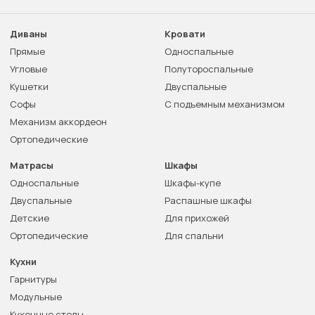
Диваны
Кровати
Прямые
Односпальные
Угловые
Полутороспальные
Кушетки
Двуспальные
Софы
С подъемным механизмом
Механизм аккордеон
Ортопедические
Матрасы
Шкафы
Односпальные
Шкафы-купе
Двуспальные
Распашные шкафы
Детские
Для прихожей
Ортопедические
Для спальни
Кухни
Гарнитуры
Модульные
Кухонные столы