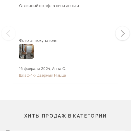
Отличный шкаф за свои деньги
Гар
мож
вну
Взя
ещ
изб
Фото от покупателя:
Фот
16 февраля 2024
,
Анна С.
15 
Шкаф 4-х дверный Ницца
Шк
ХИТЫ ПРОДАЖ В КАТЕГОРИИ