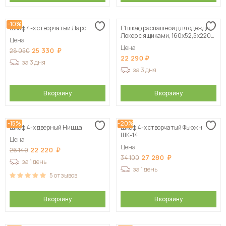
-10%
Шкаф 4-х створчатый Ларс
Е1 шкаф распашной для одежды
Локер с ящиками, 160х52,5х220
Цена
белый
Цена
25 330
28 050
22 290
за 3 дня
за 3 дня
В корзину
В корзину
-15%
-20%
Шкаф 4-х дверный Ницца
Шкаф 4-х створчатый Фьюжн
ШК-14
Цена
Цена
22 220
26 140
27 280
34 100
за 1 день
за 1 день
5
отзывов
В корзину
В корзину