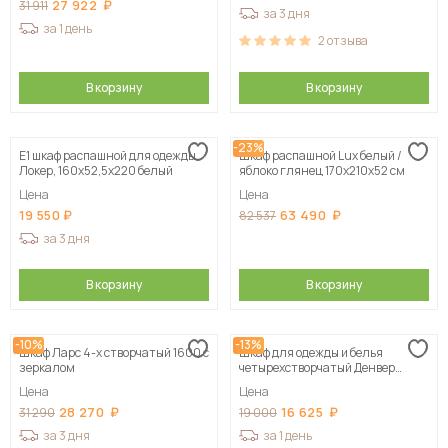
27 922
31 911
за 3 дня
за 1 день
2
отзыва
В корзину
В корзину
-23%
Е1 шкаф распашной для одежды
Шкаф распашной Lux белый /
Локер, 160х52,5х220 белый
яблоко глянец 170х210х52 см
Цена
Цена
19 550
63 490
82 537
за 3 дня
В корзину
В корзину
-10%
-13%
Шкаф Ларс 4-х створчатый 1600 с
Шкаф для одежды и белья
зеркалом
четырехстворчатый Денвер
(Серия 2), Белый
Цена
Цена
28 270
16 625
31 290
19 000
за 3 дня
за 1 день