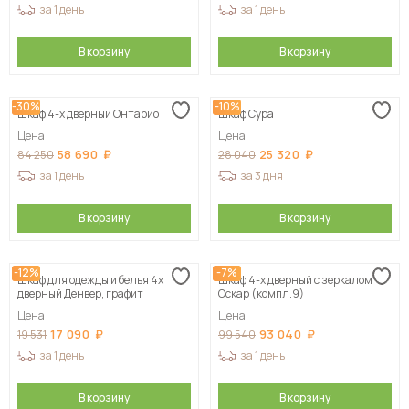
за 1 день
за 1 день
В корзину
В корзину
-30%
-10%
Шкаф 4-х дверный Онтарио
Шкаф Сура
Цена
Цена
58 690
25 320
84 250
28 040
за 1 день
за 3 дня
В корзину
В корзину
-12%
-7%
Шкаф для одежды и белья 4х
Шкаф 4-х дверный с зеркалом
дверный Денвер, графит
Оскар (компл.9)
Цена
Цена
17 090
93 040
19 531
99 540
за 1 день
за 1 день
В корзину
В корзину