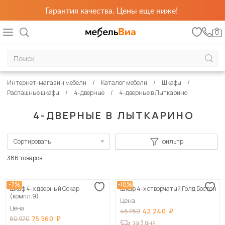
Гарантия качества. Цены еще ниже!
0
Интернет-магазин мебели
Каталог мебели
Шкафы
Распашные шкафы
4-дверные
4-дверные в Лыткарино
4-ДВЕРНЫЕ В ЛЫТКАРИНО
Сортировать
фильтр
По популярности
386 товаров
Сначала дешевые
-7%
-10%
Шкаф 4-х дверный Оскар
Шкаф 4-х створчатый Голд Бостон
Сначала дорогие
(компл.9)
Цена
Цена
42 240
46 780
75 560
80 970
за 3 дня