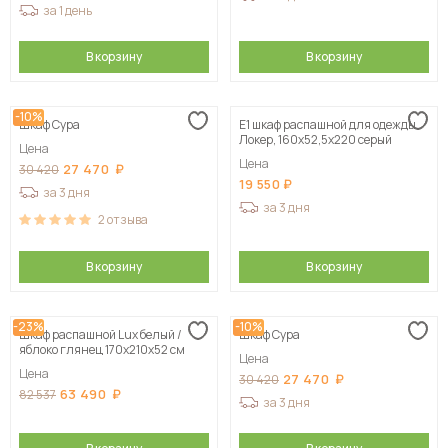
за 1 день
В корзину
В корзину
-10%
Шкаф Сура
Е1 шкаф распашной для одежды
Локер, 160х52,5х220 серый
Цена
Цена
27 470
30 420
19 550
за 3 дня
за 3 дня
2
отзыва
В корзину
В корзину
-23%
-10%
Шкаф распашной Lux белый /
Шкаф Сура
яблоко глянец 170х210х52 см
Цена
Цена
27 470
30 420
63 490
82 537
за 3 дня