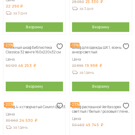
25 330
28 050
22 290
за 3 дня
за 3 дня
В корзину
В корзину
-23%
-13%
Книжный шкаф Библиотека
Шкаф для одежды ШК 1, ясень
Classica 32 венге 160х220х32 см
анкор светлый
Цена
Цена
46 253
19 998
60 129
22 855
за 1 день
В корзину
В корзину
-20%
-23%
Шкаф 4-х створчатый Симпл ШК-13
Шкаф распашной Veritas орех
светлый / белый / розовый глянец
Цена
120х210х50 см, цвет н азаказ
Цена
24 530
30 660
45 745
59 469
за 1 день