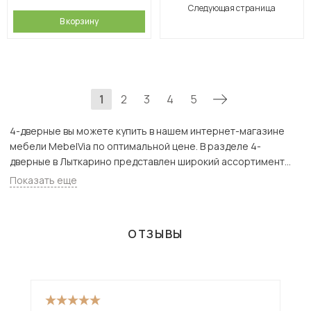
Следующая страница
В корзину
1
2
3
4
5
4-дверные вы можете купить в нашем интернет-магазине
мебели MebelVia по оптимальной цене. В разделе 4-
дверные в Лыткарино представлен широкий ассортимент
товаров с доставкой в Москве и Подмосковью, включая
Показать еще
Лыткарино. Всего товаров в категории «4-дверные» - 386 шт.
ОТЗЫВЫ