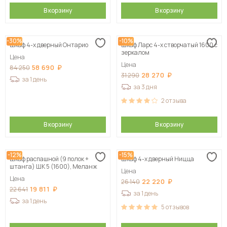
В корзину
В корзину
-30%
-10%
Шкаф 4-х дверный Онтарио
Шкаф Ларс 4-х створчатый 1600 с
зеркалом
Цена
Цена
58 690
84 250
28 270
31 290
за 1 день
за 3 дня
2
отзыва
В корзину
В корзину
-12%
-15%
Шкаф распашной (9 полок +
Шкаф 4-х дверный Ницца
штанга) ШК 5 (1600), Меланж
Цена
Цена
22 220
26 140
19 811
22 641
за 1 день
за 1 день
5
отзывов