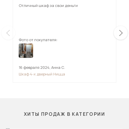
Отличный шкаф за свои деньги
Гар
мож
вну
Взя
ещ
изб
Фото от покупателя:
Фот
16 февраля 2024
,
Анна С.
15 
Шкаф 4-х дверный Ницца
Шк
ХИТЫ ПРОДАЖ В КАТЕГОРИИ