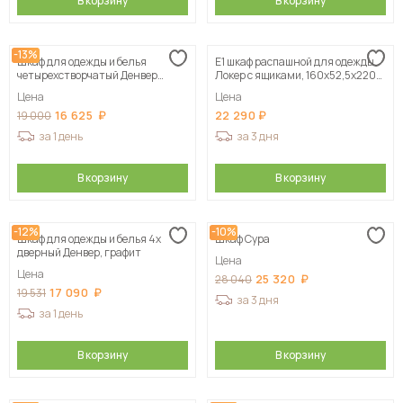
В корзину
В корзину
-13%
Шкаф для одежды и белья
Е1 шкаф распашной для одежды
четырехстворчатый Денвер
Локер с ящиками, 160х52,5х220
(Серия 2), Белый
серый
Цена
Цена
16 625
22 290
19 000
за 1 день
за 3 дня
В корзину
В корзину
-12%
-10%
Шкаф для одежды и белья 4х
Шкаф Сура
дверный Денвер, графит
Цена
Цена
25 320
28 040
17 090
19 531
за 3 дня
за 1 день
В корзину
В корзину