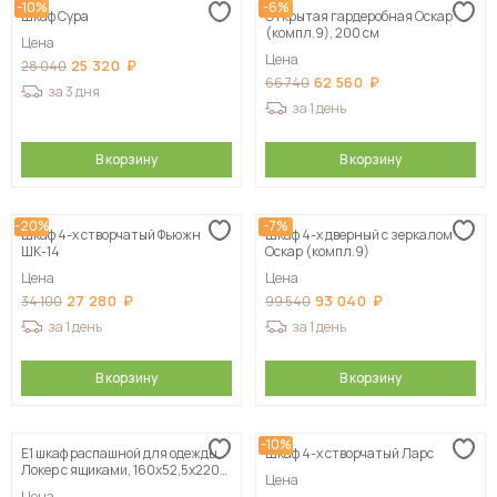
-10%
-6%
Шкаф Сура
Открытая гардеробная Оскар
(компл.9), 200 см
Цена
Цена
25 320
28 040
62 560
66 740
за 3 дня
за 1 день
В корзину
В корзину
-20%
-7%
Шкаф 4-х створчатый Фьюжн
Шкаф 4-х дверный с зеркалом
ШК-14
Оскар (компл.9)
Цена
Цена
27 280
93 040
34 100
99 540
за 1 день
за 1 день
В корзину
В корзину
-10%
Е1 шкаф распашной для одежды
Шкаф 4-х створчатый Ларс
Локер с ящиками, 160х52,5х220
Цена
белый
Цена