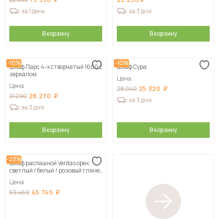
за 1 день
за 3 дня
В корзину
В корзину
-10%
-10%
Шкаф Ларс 4-х створчатый 1600 с
Шкаф Сура
зеркалом
Цена
Цена
25 320
28 040
28 270
31 290
за 3 дня
за 3 дня
В корзину
В корзину
-23%
Шкаф распашной Veritas орех
светлый / белый / розовый глянец
120х210х50 см, цвет н азаказ
Цена
45 745
59 469