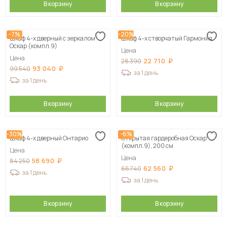
В корзину
В корзину
-7%
-20%
Шкаф 4-х дверный с зеркалом
Шкаф 4-х створчатый Гармония
Оскар (компл.9)
Цена
Цена
22 710
28 390
93 040
99 540
за 1 день
за 1 день
В корзину
В корзину
-30%
-6%
Шкаф 4-х дверный Онтарио
Открытая гардеробная Оскар
(компл.9), 200 см
Цена
Цена
58 690
84 250
62 560
66 740
за 1 день
за 1 день
В корзину
В корзину