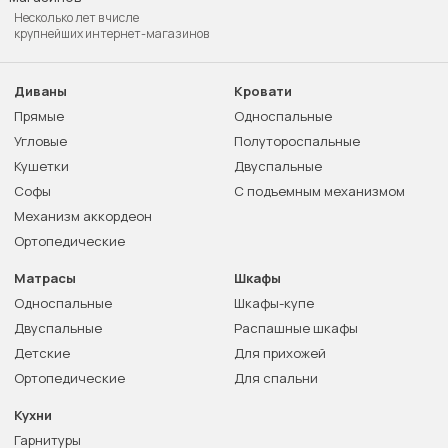
Несколько лет в числе
крупнейших интернет-магазинов
Диваны
Кровати
Прямые
Односпальные
Угловые
Полутороспальные
Кушетки
Двуспальные
Софы
С подъемным механизмом
Механизм аккордеон
Ортопедические
Матрасы
Шкафы
Односпальные
Шкафы-купе
Двуспальные
Распашные шкафы
Детские
Для прихожей
Ортопедические
Для спальни
Кухни
Гарнитуры