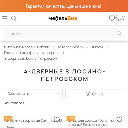
Гарантия качества. Цены еще ниже!
0
Интернет-магазин мебели
Каталог мебели
Шкафы
Распашные шкафы
4-дверные
4-дверные в Лосино-Петровском
4-ДВЕРНЫЕ В ЛОСИНО-
ПЕТРОВСКОМ
Сортировать
фильтр
По популярности
386 товаров
Сначала дешевые
-20%
-12%
Шкаф 4-х створчатый Симпл ШК-13
Шкаф для одежды и белья 4х
Сначала дорогие
дверный Денвер, графит
Цена