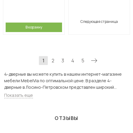
Следующая страница
В корзину
1
2
3
4
5
4-дверные вы можете купить в нашем интернет-магазине
мебели MebelVia по оптимальной цене. В разделе 4-
дверные в Лосино-Петровском представлен широкий
ассортимент товаров с доставкой в Москве и Подмосковью,
Показать еще
включая Лосино-Петровский. Всего товаров в категории «4-
дверные» - 386 шт.
ОТЗЫВЫ