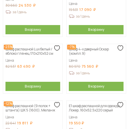
Цена
24 530
30 660
17 090
19 531
за 1 день
за 1 день
В корзину
В корзину
-23%
-7%
Шкаф распашной Lux белый /
Шкаф 4-х дверный Оскар
яблоко глянец 170х210х52 см
(компл.9)
Цена
Цена
63 490
75 560
82 537
80 970
за 1 день
В корзину
В корзину
-12%
Шкаф распашной (9 полок +
Е1 шкаф распашной для одежды
штанга) ШК 5 (1600), Меланж
Локер, 160х52,5х220 серый
Цена
Цена
19 811
19 550
22 641