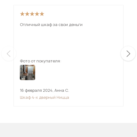
Отличный шкаф за свои деньги
Гар
мож
вну
Взя
ещ
изб
Фото от покупателя:
Фот
16 февраля 2024
,
Анна С.
15 
Шкаф 4-х дверный Ницца
Шк