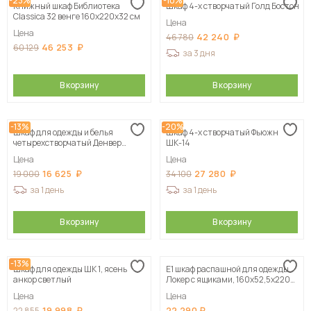
-23%
-10%
Книжный шкаф Библиотека
Шкаф 4-х створчатый Голд Бостон
Classica 32 венге 160х220х32 см
Цена
Цена
42 240
46 780
46 253
60 129
за 3 дня
В корзину
В корзину
-13%
-20%
Шкаф для одежды и белья
Шкаф 4-х створчатый Фьюжн
четырехстворчатый Денвер
ШК-14
(Серия 2), Белый
Цена
Цена
16 625
27 280
19 000
34 100
за 1 день
за 1 день
В корзину
В корзину
-13%
Шкаф для одежды ШК 1, ясень
Е1 шкаф распашной для одежды
анкор светлый
Локер с ящиками, 160х52,5х220
серый
Цена
Цена
19 998
22 290
22 855