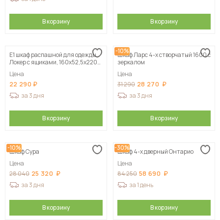
В корзину
В корзину
-10%
Е1 шкаф распашной для одежды
Шкаф Ларс 4-х створчатый 1600 с
Локер с ящиками, 160х52,5х220
зеркалом
белый
Цена
Цена
22 290
28 270
31 290
за 3 дня
за 3 дня
В корзину
В корзину
-10%
-30%
Шкаф Сура
Шкаф 4-х дверный Онтарио
Цена
Цена
25 320
58 690
28 040
84 250
за 3 дня
за 1 день
В корзину
В корзину