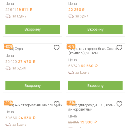
серый
Цена
Цена
19 811
22 290
22 641
за 1 день
за 3 дня
В корзину
В корзину
-10%
-6%
Шкаф Сура
Открытая гардеробная Оскар
(компл.9), 200 см
Цена
Цена
27 470
30 420
62 560
66 740
за 3 дня
за 1 день
В корзину
В корзину
-20%
-13%
Шкаф 4-х створчатый Симпл ШК-13
Шкаф для одежды ШК 1, ясень
анкор светлый
Цена
Цена
24 530
30 660
19 998
22 855
за 1 день