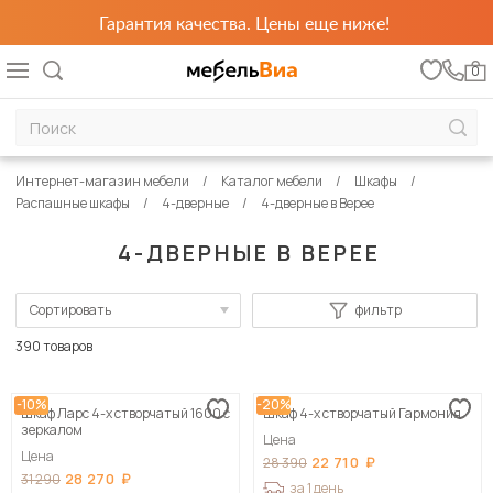
Гарантия качества. Цены еще ниже!
0
Интернет-магазин мебели
Каталог мебели
Шкафы
Распашные шкафы
4-дверные
4-дверные в Верее
4-ДВЕРНЫЕ В ВЕРЕЕ
Сортировать
фильтр
По популярности
390 товаров
Сначала дешевые
-10%
-20%
Шкаф Ларс 4-х створчатый 1600 с
Шкаф 4-х створчатый Гармония
Сначала дорогие
зеркалом
Цена
Цена
22 710
28 390
28 270
31 290
за 1 день