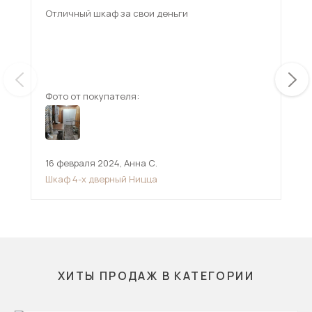
Отличный шкаф за свои деньги
Гар
мож
вну
Взя
ещ
изб
Фото от покупателя:
Фот
16 февраля 2024
,
Анна С.
15 
Шкаф 4-х дверный Ницца
Шк
ХИТЫ ПРОДАЖ В КАТЕГОРИИ