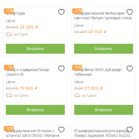
-10%
-23%
Шкаф Сура
Шкаф распашной Veritas орех
светлый / белый / розовый глянец
Цена
120х210х50 см, цвет н азаказ
Цена
25 320
28 040
45 745
59 469
за 3 дня
В корзину
В корзину
-7%
-13%
Шкаф 4-х дверный Оскар
Шкаф Вегас 1600, дуб крафт
(компл.9)
табачный
Цена
Цена
75 560
27 922
80 970
31 911
за 1 день
за 1 день
В корзину
В корзину
-12%
Шкаф распашной (9 полок +
Е1 шкаф распашной для одежды
штанга) ШК 5 (1600), Меланж
Локер с ящиками, 160х52,5х220