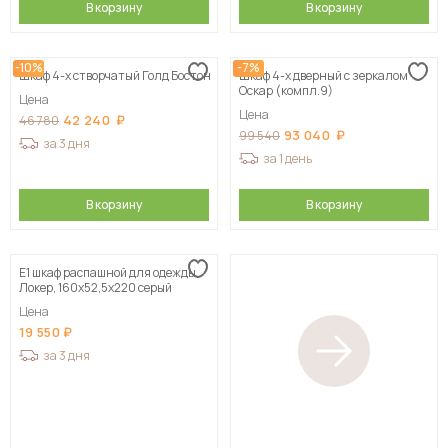
В корзину
В корзину
-10%
-7%
Шкаф 4-х створчатый Голд Бостон
Шкаф 4-х дверный с зеркалом
Оскар (компл.9)
Цена
Цена
42 240
46 780
93 040
99 540
за 3 дня
за 1 день
В корзину
В корзину
Е1 шкаф распашной для одежды
Локер, 160х52,5х220 серый
Цена
19 550
за 3 дня