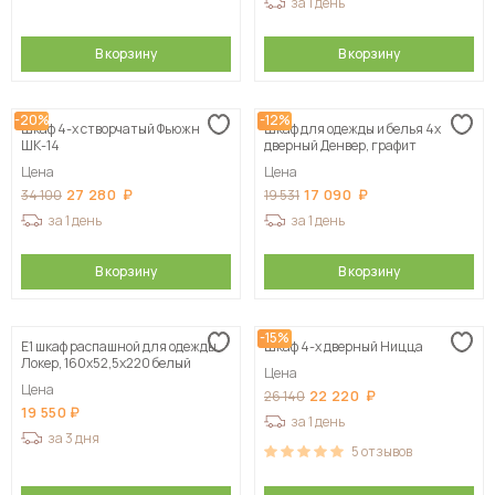
за 1 день
В корзину
В корзину
-20%
-12%
Шкаф 4-х створчатый Фьюжн
Шкаф для одежды и белья 4х
ШК-14
дверный Денвер, графит
Цена
Цена
27 280
17 090
34 100
19 531
за 1 день
за 1 день
В корзину
В корзину
-15%
Е1 шкаф распашной для одежды
Шкаф 4-х дверный Ницца
Локер, 160х52,5х220 белый
Цена
Цена
22 220
26 140
19 550
за 1 день
за 3 дня
5
отзывов