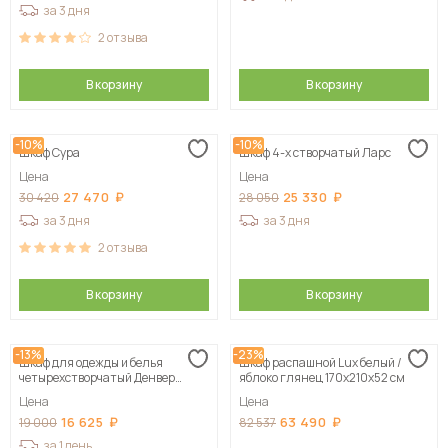
за 3 дня
2
отзыва
В корзину
В корзину
-10%
-10%
Шкаф Сура
Шкаф 4-х створчатый Ларс
Цена
Цена
27 470
25 330
30 420
28 050
за 3 дня
за 3 дня
2
отзыва
В корзину
В корзину
-13%
-23%
Шкаф для одежды и белья
Шкаф распашной Lux белый /
четырехстворчатый Денвер
яблоко глянец 170х210х52 см
(Серия 2), Белый
Цена
Цена
16 625
63 490
19 000
82 537
за 1 день