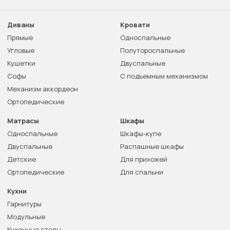
Диваны
Кровати
Прямые
Односпальные
Угловые
Полутороспальные
Кушетки
Двуспальные
Софы
С подъемным механизмом
Механизм аккордеон
Ортопедические
Матрасы
Шкафы
Односпальные
Шкафы-купе
Двуспальные
Распашные шкафы
Детские
Для прихожей
Ортопедические
Для спальни
Кухни
Гарнитуры
Модульные
Кухонные столы