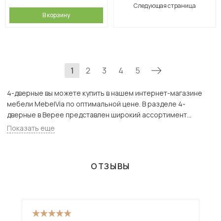
Следующая страница
В корзину
1
2
3
4
5
4-дверные вы можете купить в нашем интернет-магазине
мебели MebelVia по оптимальной цене. В разделе 4-
дверные в Верее представлен широкий ассортимент
товаров с доставкой в Москве и Подмосковью, включая
Показать еще
Верея. Всего товаров в категории «4-дверные» - 390 шт.
ОТЗЫВЫ