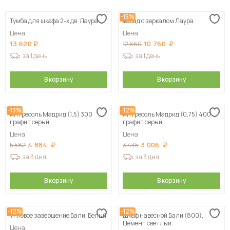
-15%
Тумба для шкафа 2-х дв. Лаура
Фасад с зеркалом Лаура
Цена
Цена
13 620
10 760
12 660
за 1 день
за 1 день
В корзину
В корзину
-13%
-12%
Антресоль Мадрид (1,5) 300
Антресоль Мадрид (0,75) 400
графит серый
графит серый
Цена
Цена
4 884
3 006
5 582
3 435
за 3 дня
за 3 дня
В корзину
В корзину
-12%
-12%
Угловое завершение Бали, Белый
Шкаф навесной Бали (800),
Цемент светлый
Цена