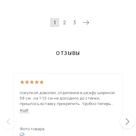
1
2
3
ОТЗЫВЫ
покупкой доволен, отделение в шкафу шириной
За 
58 см , на 1-1,5 см не доходило до стенки,
нем
пришлось вставку прикрепить . Удобно теперь
замени
хранить и брать мелкие вещи из шкафа
сер
ещё
ещ
Фото товара:
Фот