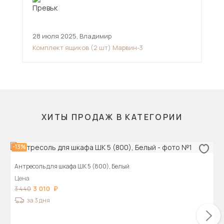
28 июля 2025
,
Владимир
5 м
Комплект ящиков (2 шт) Марвин-3
Ком
ХИТЫ ПРОДАЖ В КАТЕГОРИИ
-13%
Антресоль для шкафа ШК 5 (800), Белый
Цена
3 010
3 440
за 3 дня