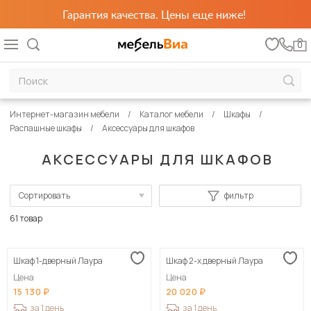
Гарантия качества. Цены еще ниже!
0
Интернет-магазин мебели
Каталог мебели
Шкафы
Распашные шкафы
Аксессуары для шкафов
АКСЕССУАРЫ ДЛЯ ШКАФОВ
Сортировать
фильтр
По популярности
61 товар
Сначала дешевые
Шкаф 1-дверный Лаура
Шкаф 2-х дверный Лаура
Сначала дорогие
Цена
Цена
15 130
20 020
за 1 день
за 1 день