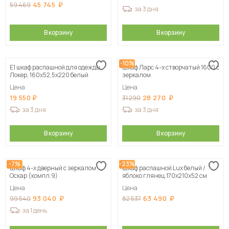
45 745
59 469
за 3 дня
В корзину
В корзину
-10%
Е1 шкаф распашной для одежды
Шкаф Ларс 4-х створчатый 1600 с
Локер, 160х52,5х220 белый
зеркалом
Цена
Цена
19 550
28 270
31 290
за 3 дня
за 3 дня
В корзину
В корзину
-7%
-23%
Шкаф 4-х дверный с зеркалом
Шкаф распашной Lux белый /
Оскар (компл.9)
яблоко глянец 170х210х52 см
Цена
Цена
93 040
63 490
99 540
82 537
за 1 день