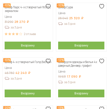
-10%
-10%
Шкаф Ларс 4-х створчатый 1600 с
Шкаф Сура
зеркалом
Цена
Цена
25 320
28 040
28 270
31 290
за 3 дня
за 3 дня
2
отзыва
В корзину
В корзину
-10%
-12%
Шкаф 4-х створчатый Голд Бостон
Шкаф для одежды и белья 4х
дверный Денвер, графит
Цена
Цена
42 240
46 780
17 090
19 531
за 3 дня
за 3 дня
В корзину
В корзину
-20%
-13%