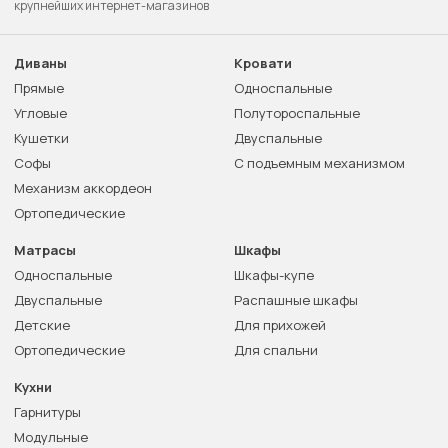
крупнейших интернет-магазинов
Диваны
Кровати
Прямые
Односпальные
Угловые
Полутороспальные
Кушетки
Двуспальные
Софы
С подъемным механизмом
Механизм аккордеон
Ортопедические
Матрасы
Шкафы
Односпальные
Шкафы-купе
Двуспальные
Распашные шкафы
Детские
Для прихожей
Ортопедические
Для спальни
Кухни
Гарнитуры
Модульные