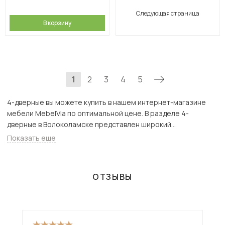
Следующая страница
В корзину
1
2
3
4
5
4-дверные вы можете купить в нашем интернет-магазине
мебели MebelVia по оптимальной цене. В разделе 4-
дверные в Волоколамске представлен широкий
ассортимент товаров с доставкой в Москве и Подмосковью,
Показать еще
включая Волоколамск. Всего товаров в категории «4-
дверные» - 390 шт.
ОТЗЫВЫ