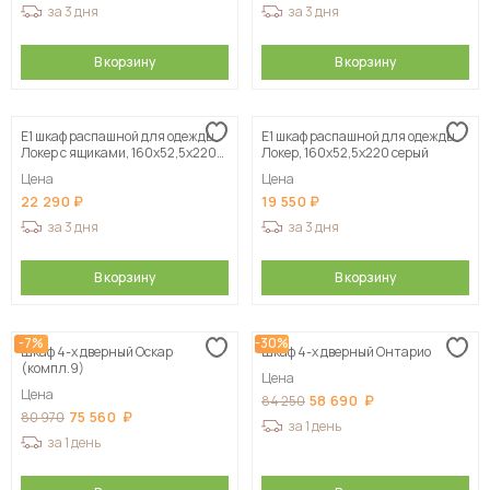
за 3 дня
за 3 дня
В корзину
В корзину
Е1 шкаф распашной для одежды
Е1 шкаф распашной для одежды
Локер с ящиками, 160х52,5х220
Локер, 160х52,5х220 серый
серый
Цена
Цена
22 290
19 550
за 3 дня
за 3 дня
В корзину
В корзину
-7%
-30%
Шкаф 4-х дверный Оскар
Шкаф 4-х дверный Онтарио
(компл.9)
Цена
Цена
58 690
84 250
75 560
80 970
за 1 день
за 1 день