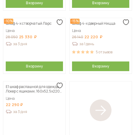
В корзину
В корзину
-10%
-15%
Шкаф 4-х створчатый Ларс
Шкаф 4-х дверный Ницца
Цена
Цена
25 330
22 220
28 050
26 140
за 3 дня
за 1 день
5
отзывов
В корзину
В корзину
Е1 шкаф распашной для одежды
Локер с ящиками, 160х52,5х220
белый
Цена
22 290
за 3 дня