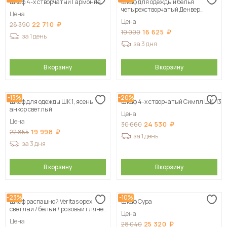
Шкаф 4-х створчатый Гармония
Шкаф для одежды и белья
четырехстворчатый Денвер
Цена
(Серия 2), Белый
Цена
22 710
28 390
16 625
19 000
за 1 день
за 3 дня
В корзину
В корзину
-13%
-20%
Шкаф для одежды ШК 1, ясень
Шкаф 4-х створчатый Симпл ШК-13
анкор светлый
Цена
Цена
24 530
30 660
19 998
22 855
за 1 день
за 3 дня
В корзину
В корзину
-23%
-10%
Шкаф распашной Veritas орех
Шкаф Сура
светлый / белый / розовый глянец
Цена
120х210х50 см, цвет н азаказ
Цена
25 320
28 040