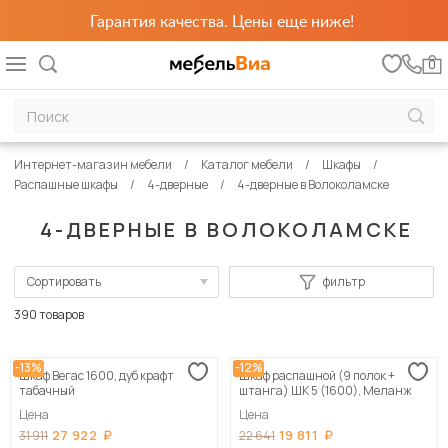
Гарантия качества. Цены еще ниже!
0
Интернет-магазин мебели
Каталог мебели
Шкафы
Распашные шкафы
4-дверные
4-дверные в Волоколамске
4-ДВЕРНЫЕ В ВОЛОКОЛАМСКЕ
Сортировать
фильтр
По популярности
390 товаров
Сначала дешевые
-13%
-12%
Шкаф Вегас 1600, дуб крафт
Шкаф распашной (9 полок +
Сначала дорогие
табачный
штанга) ШК 5 (1600), Меланж
Цена
Цена
27 922
19 811
31 911
22 641