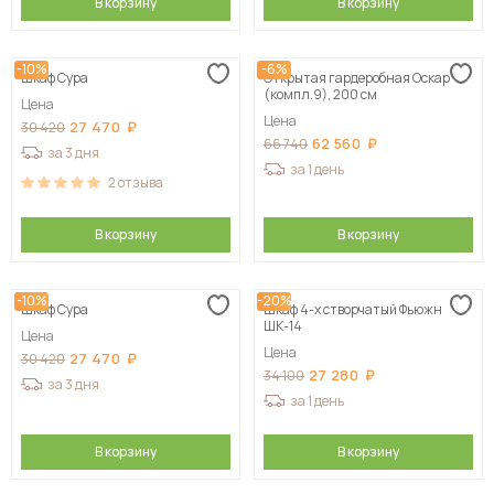
В корзину
В корзину
-10%
-6%
Шкаф Сура
Открытая гардеробная Оскар
(компл.9), 200 см
Цена
Цена
27 470
30 420
62 560
66 740
за 3 дня
за 1 день
2
отзыва
В корзину
В корзину
-10%
-20%
Шкаф Сура
Шкаф 4-х створчатый Фьюжн
ШК-14
Цена
Цена
27 470
30 420
27 280
34 100
за 3 дня
за 1 день
В корзину
В корзину