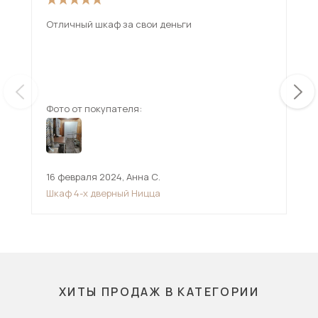
Отличный шкаф за свои деньги
Гар
мож
вну
Взя
ещ
изб
Фото от покупателя:
Фот
16 февраля 2024
,
Анна С.
15 
Шкаф 4-х дверный Ницца
Шк
ХИТЫ ПРОДАЖ В КАТЕГОРИИ