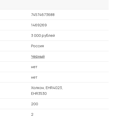
74574673688
1469269
3 000 рублей
Россия
Черный
нет
нет
Холкон, EHR4023,
EHR3530
200
2