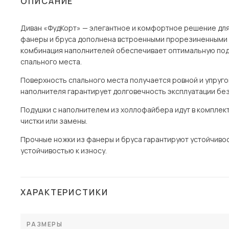
ОПИСАНИЕ
Столы и стулья
Диван «ФудКорт» — элегантное и комфортное решение для 
Шкафы и стеллажи
Пос
фанеры и бруса дополнена встроенными прорезиненными 
Комоды и тумбы
комбинация наполнителей обеспечивает оптимальную подд
спального места.
Вешалки и обувницы
Гарнитуры
Поверхность спального места получается ровной и упруг
наполнителя гарантирует долговечность эксплуатации без
Подушки с наполнителем из холлофайбера идут в комплект
чистки или замены.
Прочные ножки из фанеры и бруса гарантируют устойчивос
устойчивостью к износу.
ХАРАКТЕРИСТИКИ
РАЗМЕРЫ