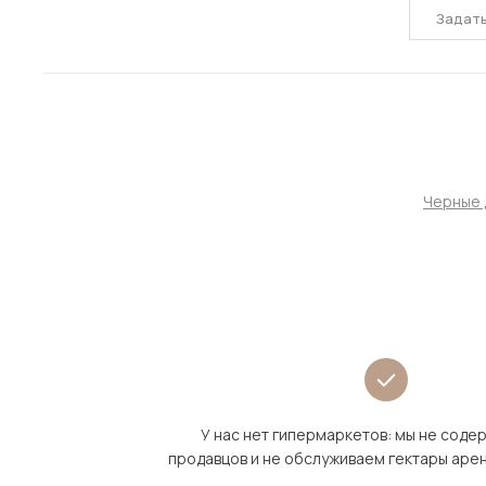
Задат
Черные 
У нас нет гипермаркетов: мы не сод
продавцов и не обслуживаем гектары аре