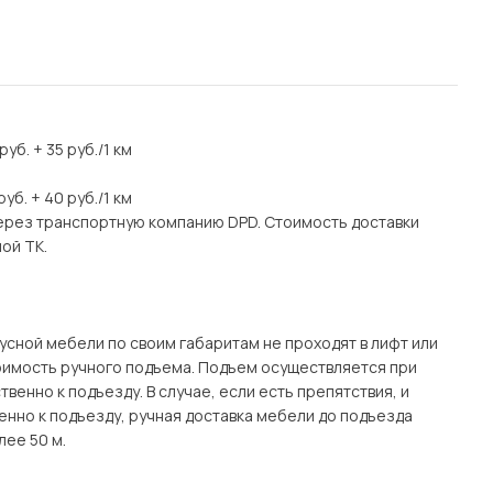
уб. + 35 руб./1 км
уб. + 40 руб./1 км
через транспортную компанию DPD. Стоимость доставки
ой ТК.
рпусной мебели по своим габаритам не проходят в лифт или
тоимость ручного подъема. Подъем осуществляется при
енно к подъезду. В случае, если есть препятствия, и
енно к подъезду, ручная доставка мебели до подъезда
лее 50 м.