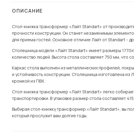
Столы и стулья
ОПИСАНИЕ
Шкафы и стеллажи
Пос
Стол-книжка трансформер «Лайт Standart» от производите
Комоды и тумбы
прочности конструкции. Он станет незаменимым элемент
Вешалки и обувницы
для приема гостей. Основное отличие Лайт от Standart - др
Гарнитуры
Столешница модели «Лайт Standart» имеет размеры 1770х
количество людей. Высота стола составляет 750 мм, что с
Каркас стола выполнен из металлических профилей, покр
и устойчивость конструкции. Столешница изготовлена из
кромкой из ПВХ.
Стол-книжка трансформер «Лайт Standart» легко собирает
транспортировки. В упаковке размер стола составляет 415х9
Выбирая стол-книжку трансформер «Лайт Standart», вы по
который прослужит вам долгие годы.