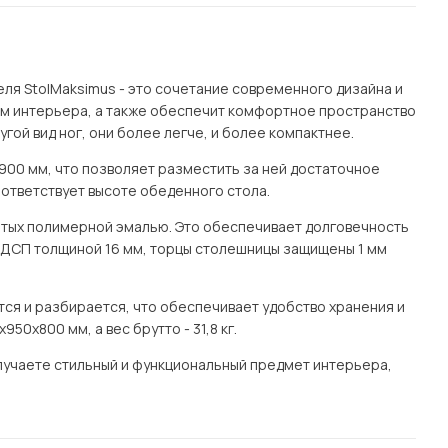
Посмотреть все шкафы
Посмотреть все кровати
мотреть все кухни и столовые группы
Все товары распродажи
Посмотреть все диваны
ля StolMaksimus - это сочетание современного дизайна и
ом интерьера, а также обеспечит комфортное пространство
угой вид ног, они более легче, и более компактнее.
Посмотреть всю
900 мм, что позволяет разместить за ней достаточное
оответствует высоте обеденного стола.
ытых полимерной эмалью. Это обеспечивает долговечность
 ЛДСП толщиной 16 мм, торцы столешницы защищены 1 мм
ся и разбирается, что обеспечивает удобство хранения и
50х800 мм, а вес брутто - 31,8 кг.
лучаете стильный и функциональный предмет интерьера,