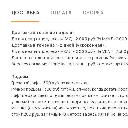
ДОСТАВКА
ОПЛАТА
СБОРКА
Доставка в течение недели:
До подъезда в пределах МКАД -
2 000
руб. За МКАД: 2 000 р
Доставка в течение 1-2 дней (ускоренная):
До подъезда в пределах МКАД -
2 500
руб. За МКАД: 2 500 р
Доставка столов осуществляется во все регионы России 
берется согласно тарифам ТК + 2 000 руб. доставка до сам
Подъем:
Грузовой лифт - 300 руб. за весь заказ.
Ручной подъем - 300 руб./этаж. В случае, когда детали ко
лифт не работает по техническим причинам, считается с
условии беспрепятственного подъезда машины непосредств
машина (от 3 м. высота) не сможет подъехать непосредств
стоит 200 руб. за каждые 10 метров за весь заказ, но не бо