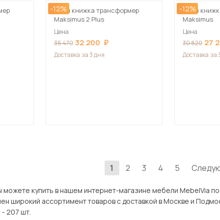
-12%
-12%
мер
Стол книжка трансформер
Стол книжк
Maksimus 2 Plus
Maksimus
Цена
Цена
32 200
27 
36 470
30 820
Доставка
за 3 дня
Доставка
за 
1
2
3
4
5
Следу
 купить в нашем интернет-магазине мебели MebelVia по оптимальной цене. В раз
й ассортимент товаров с доставкой в Москве и Подмосковью, включая Электросталь. Все
- 207 шт.