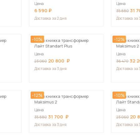
Цена
Цена
6 590
31 
35 880
Доставка
за 2 дня
Доставка
за 
-10%
-12%
мер
Стол книжка трансформер
Стол книжк
Лайт Standart Plus
Maksimus 2 
Цена
Цена
20 800
32 
23 060
36 470
Доставка
за 3 дня
Доставка
за 
-12%
-10%
мер
Стол книжка трансформер
Стол книжк
Maksimus 2
Лайт Standa
Цена
Цена
31 700
20 
35 880
23 060
Доставка
за 3 дня
Доставка
за 