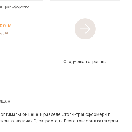
а трансформер
200
3 дня
Следующая страница
ющая
деле Столы-трансформеры в
го товаров в категории