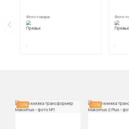
Фото товара:
Фото то
,
,
-12%
-12%