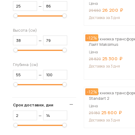
Цена
—
26 200
29 650
Доставка
за 3 дня
Высота (см)
-12%
Стол книжка трансфор
—
Лайт Maksimus
Цена
25 300
28 820
Глубина (см)
Доставка
за 3 дня
—
-12%
Стол книжка трансфор
Standart 2
Срок доставки, дни
Цена
25 600
29 180
—
Доставка
за 3 дня