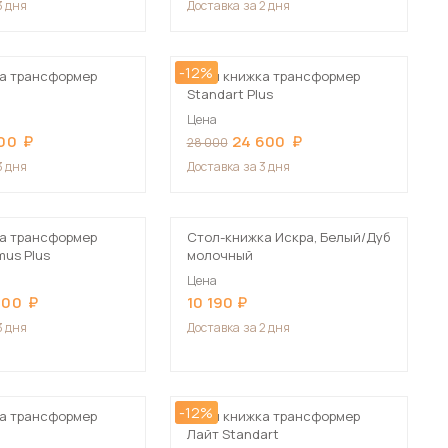
3 дня
Доставка
за 2 дня
-12%
а трансформер
Стол книжка трансформер
Standart Plus
Цена
00
24 600
28 000
 мебель для гостиных
3 дня
Доставка
за 3 дня
а трансформер
Стол-книжка Искра, Белый/Дуб
mus Plus
молочный
Цена
300
10 190
3 дня
Доставка
за 2 дня
-12%
а трансформер
Стол книжка трансформер
Лайт Standart