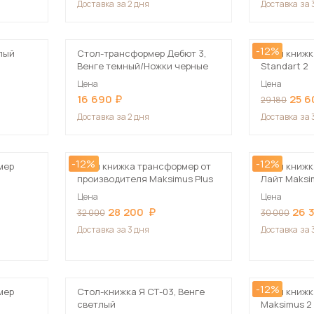
Доставка
за 2 дня
Доставка
за 
Посмотреть все шкафы
Посмотреть все кровати
-12%
мотреть все кухни и столовые группы
лый
Стол-трансформер Дебют 3,
Стол книжк
Все товары распродажи
Посмотреть все диваны
Венге темный/Ножки черные
Standart 2
Цена
Цена
16 690
25 6
29 180
Посмотреть всю
Доставка
за 2 дня
Доставка
за 
-12%
-12%
мер
Стол книжка трансформер от
Стол книжк
производителя Maksimus Plus
Лайт Maksi
Цена
Цена
28 200
26 
32 000
30 000
Доставка
за 3 дня
Доставка
за 
-12%
мер
Стол-книжка Я СТ-03, Венге
Стол книжк
светлый
Maksimus 2