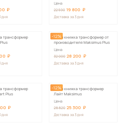
Цена
700
19 800
22 590
3 дня
Доставка
за 3 дня
-12%
а трансформер
Стол книжка трансформер от
Plus
производителя Maksimus Plus
Цена
200
28 200
32 000
3 дня
Доставка
за 3 дня
-12%
а трансформер
Стол книжка трансформер
rt Plus
Лайт Maksimus
Цена
800
25 300
28 820
3 дня
Доставка
за 3 дня