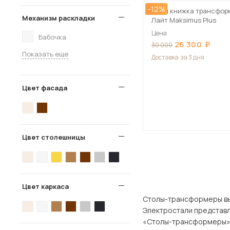
-12%
Стол книжка трансфор
Механизм раскладки
Лайт Maksimus Plus
Цена
Бабочка
26 300
30 000
Показать еще
Доставка
за 3 дня
Цвет фасада
Цвет столешницы
Цвет каркаса
Столы-трансформеры вы можете
Электростали представлен широки
«Столы-трансформеры» 