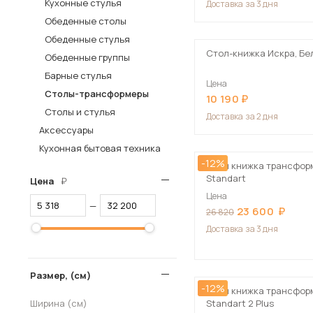
Кухонные стулья
Доставка
за 3 дня
Столы и стулья
Обеденные столы
Обеденные стулья
Шкафы и стеллажи
Пос
Стол-книжка Искра, Бе
Обеденные группы
Комоды и тумбы
Барные стулья
Цена
Вешалки и обувницы
Столы-трансформеры
10 190
Гарнитуры
Столы и стулья
Доставка
за 2 дня
Аксессуары
Кухонная бытовая техника
-12%
Стол книжка трансфор
Standart
Цена
Цена
—
23 600
26 820
Доставка
за 3 дня
Размер, (см)
-12%
Стол книжка трансфор
Ширина (см)
Standart 2 Plus