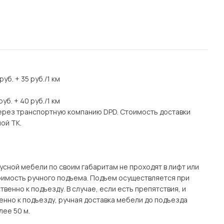
уб. + 35 руб./1 км
уб. + 40 руб./1 км
через транспортную компанию DPD. Стоимость доставки
ой ТК.
рпусной мебели по своим габаритам не проходят в лифт или
тоимость ручного подъема. Подъем осуществляется при
енно к подъезду. В случае, если есть препятствия, и
енно к подъезду, ручная доставка мебели до подъезда
лее 50 м.