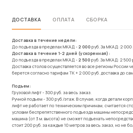
ДОСТАВКА
ОПЛАТА
СБОРКА
Доставка в течение недели:
До подъезда в пределах МКАД -
2 000
руб. За МКАД: 2 000 р
Доставка в течение 1-2 дней (ускоренная):
До подъезда в пределах МКАД -
2 500
руб. За МКАД: 2 500 р
Доставка столов осуществляется во все регионы России 
берется согласно тарифам ТК + 2 000 руб. доставка до сам
Подъем:
Грузовой лифт - 300 руб. за весь заказ.
Ручной подъем - 300 руб./этаж. В случае, когда детали ко
лифт не работает по техническим причинам, считается с
условии беспрепятственного подъезда машины непосредств
машина (от 3 м. высота) не сможет подъехать непосредств
стоит 200 руб. за каждые 10 метров за весь заказ, но не бо