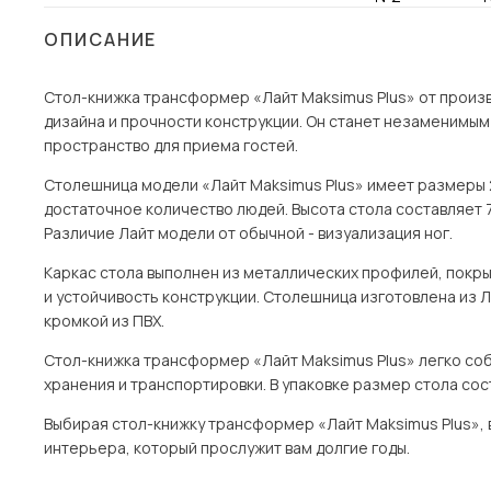
Столы и стулья
ОПИСАНИЕ
Шкафы и стеллажи
Пос
Стол-книжка трансформер «Лайт Maksimus Plus» от произ
Комоды и тумбы
дизайна и прочности конструкции. Он станет незаменимы
Вешалки и обувницы
пространство для приема гостей.
Гарнитуры
Столешница модели «Лайт Maksimus Plus» имеет размеры 
достаточное количество людей. Высота стола составляет 7
Различие Лайт модели от обычной - визуализация ног.
Каркас стола выполнен из металлических профилей, покр
и устойчивость конструкции. Столешница изготовлена из
кромкой из ПВХ.
Стол-книжка трансформер «Лайт Maksimus Plus» легко со
хранения и транспортировки. В упаковке размер стола соста
Выбирая стол-книжку трансформер «Лайт Maksimus Plus»,
интерьера, который прослужит вам долгие годы.