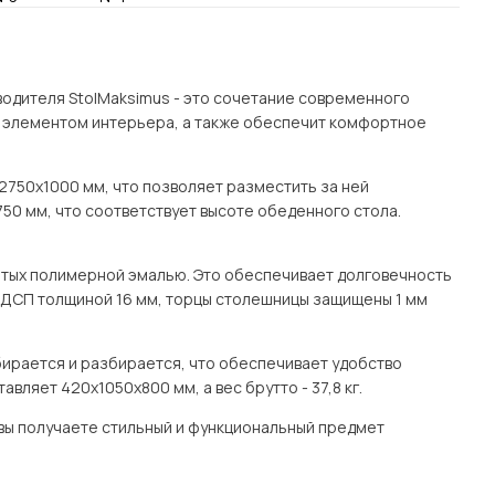
Посмотреть все шкафы
Посмотреть все кровати
мотреть все кухни и столовые группы
Все товары распродажи
Посмотреть все диваны
водителя StolMaksimus - это сочетание современного
м элементом интерьера, а также обеспечит комфортное
Посмотреть всю
2750х1000 мм, что позволяет разместить за ней
50 мм, что соответствует высоте обеденного стола.
ытых полимерной эмалью. Это обеспечивает долговечность
 ЛДСП толщиной 16 мм, торцы столешницы защищены 1 мм
бирается и разбирается, что обеспечивает удобство
вляет 420х1050х800 мм, а вес брутто - 37,8 кг.
 вы получаете стильный и функциональный предмет