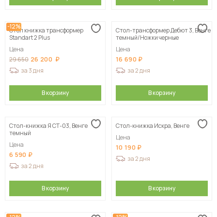
-12%
Стол книжка трансформер
Стол-трансформер Дебют 3, Венге
Standart 2 Plus
темный/Ножки черные
Цена
Цена
26 200
16 690
29 650
за 3 дня
за 2 дня
В корзину
В корзину
Стол-книжка Я СТ-03, Венге
Стол-книжка Искра, Венге
темный
Цена
Цена
10 190
6 590
за 2 дня
за 2 дня
В корзину
В корзину