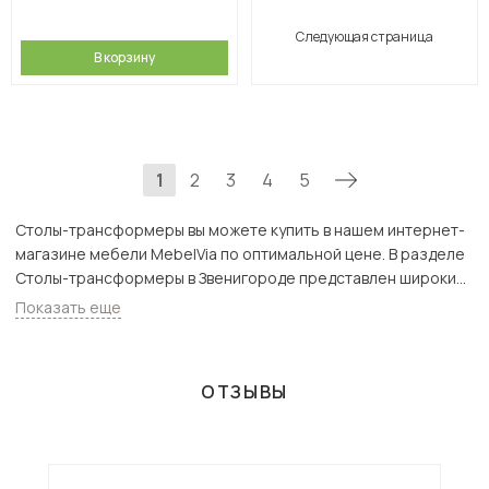
Следующая страница
В корзину
1
2
3
4
5
Столы-трансформеры вы можете купить в нашем интернет-
магазине мебели MebelVia по оптимальной цене. В разделе
Столы-трансформеры в Звенигороде представлен широкий
ассортимент товаров с доставкой в Москве и Подмосковью,
Показать еще
включая Звенигород. Всего товаров в категории «Столы-
трансформеры» - 207 шт.
ОТЗЫВЫ