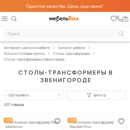
Гарантия качества. Цены еще ниже!
0
Интернет-магазин мебели
Каталог мебели
Кухни и столовые группы
Столы-трансформеры
Столы-трансформеры в Звенигороде
СТОЛЫ-ТРАНСФОРМЕРЫ В
ЗВЕНИГОРОДЕ
Сортировать
фильтр
По популярности
207 товаров
Сначала дешевые
-12%
-12%
Стол книжка трансформер Лайт
Стол книжка трансформер
Сначала дорогие
Maksimus
Standart Plus