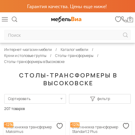
Гарантия качества. Цены еще ниже!
0
Интернет-магазин мебели
Каталог мебели
Кухни и столовые группы
Столы-трансформеры
Столы-трансформеры в Высоковске
СТОЛЫ-ТРАНСФОРМЕРЫ В
ВЫСОКОВСКЕ
Сортировать
фильтр
По популярности
207 товаров
Сначала дешевые
-12%
-12%
Стол книжка трансформер
Стол книжка трансформер
Сначала дорогие
Maksimus
Standart 2 Plus