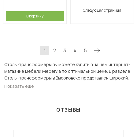
Следующая страница
В корзину
1
2
3
4
5
Столы-трансформеры вы можете купить в нашем интернет-
магазине мебели MebelVia по оптимальной цене. В разделе
Столы-трансформеры в Высоковске представлен широкий
ассортимент товаров с доставкой в Москве и Подмосковью,
Показать еще
включая Высоковск. Всего товаров в категории «Столы-
трансформеры» - 207 шт.
ОТЗЫВЫ