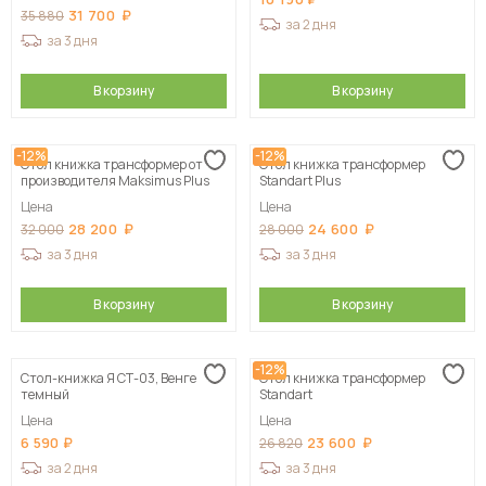
31 700
35 880
за 2 дня
за 3 дня
В корзину
В корзину
-12%
-12%
Стол книжка трансформер от
Стол книжка трансформер
производителя Maksimus Plus
Standart Plus
Цена
Цена
28 200
24 600
32 000
28 000
за 3 дня
за 3 дня
В корзину
В корзину
-12%
Стол-книжка Я СТ-03, Венге
Стол книжка трансформер
темный
Standart
Цена
Цена
6 590
23 600
26 820
за 2 дня
за 3 дня