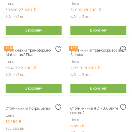
Цена
Цена
27 200
28 200
30 820
32 000
за 3 дня
за 3 дня
В корзину
В корзину
-12%
-12%
Стол книжка трансформер
Стол книжка трансформер Лайт
Maksimus 2 Plus
Standart
Цена
Цена
32 200
19 800
36 470
22 590
за 3 дня
за 3 дня
В корзину
В корзину
Стол-книжка Искра, Белый
Стол-книжка Я СТ-03, Венге
светлый
Цена
Цена
10 190
6 590
за 2 дня