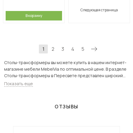
Следующая страница
В корзину
1
2
3
4
5
Столы-трансформеры вы можете купить в нашем интернет-
магазине мебели MebelVia по оптимальной цене. В разделе
Столы-трансформеры в Пересвете представлен широкий
ассортимент товаров с доставкой в Москве и Подмосковью,
Показать еще
включая Пересвет. Всего товаров в категории «Столы-
трансформеры» - 207 шт.
ОТЗЫВЫ