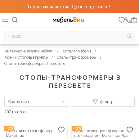
Гарантия качества. Цены еще ниже!
0
Интернет-магазин мебели
Каталог мебели
Кухни и столовые группы
Столы-трансформеры
Столы-трансформеры в Пересвете
СТОЛЫ-ТРАНСФОРМЕРЫ В
ПЕРЕСВЕТЕ
Сортировать
фильтр
По популярности
207 товаров
Сначала дешевые
-12%
-12%
Стол книжка трансформер
Стол книжка трансформер от
Сначала дорогие
Maksimus
производителя Maksimus Plus