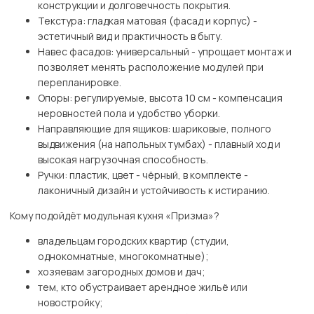
конструкции и долговечность покрытия.
Текстура: гладкая матовая (фасад и корпус) -
эстетичный вид и практичность в быту.
Навес фасадов: универсальный - упрощает монтаж и
позволяет менять расположение модулей при
перепланировке.
Опоры: регулируемые, высота 10 см - компенсация
неровностей пола и удобство уборки.
Направляющие для ящиков: шариковые, полного
выдвижения (на напольных тумбах) - плавный ход и
высокая нагрузочная способность.
Ручки: пластик, цвет - чёрный, в комплекте -
лаконичный дизайн и устойчивость к истиранию.
Кому подойдёт модульная кухня «Призма»?
владельцам городских квартир (студии,
однокомнатные, многокомнатные);
хозяевам загородных домов и дач;
тем, кто обустраивает арендное жильё или
новостройку;