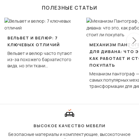
ПОЛЕЗНЫЕ СТАТЬИ
ВЕЛЬВЕТ И ВЕЛЮР: 7
КЛЮЧЕВЫХ ОТЛИЧИЙ
МЕХАНИЗМ ПАНТОГ
ДЛЯ ДИВАНА: ЧТО Э
Вельвет и велюр часто путают
КАК РАБОТАЕТ И С
из-за похожего бархатистого
ПОКУПАТЬ
вида, но эти ткани
фундаментально различаются
Механизм пантограф —
по структуре, составу и
самых популярных мех
технологии производства.
трансформации для ди
Его ещё называют «тик
«шагающей еврокнижк
сиденье не выкатывает
полу, а приподнимаетс
«перешагивает» вперё
дугообразной траекто
ВЫСОКОЕ КАЧЕСТВО МЕБЕЛИ
Безопасные материалы и комплектующие, высокоточное