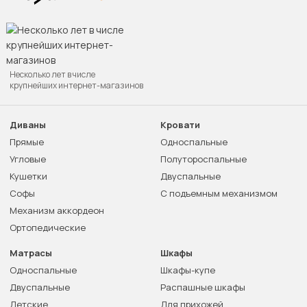
Несколько лет в числе
крупнейших интернет-магазинов
Диваны
Кровати
Прямые
Односпальные
Угловые
Полутороспальные
Кушетки
Двуспальные
Софы
С подъемным механизмом
Механизм аккордеон
Ортопедические
Матрасы
Шкафы
Односпальные
Шкафы-купе
Двуспальные
Распашные шкафы
Детские
Для прихожей