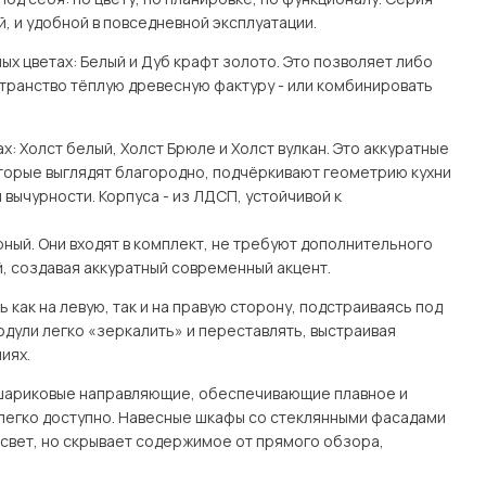
й, и удобной в повседневной эксплуатации.
ых цветах: Белый и Дуб крафт золото. Это позволяет либо
странство тёплую древесную фактуру - или комбинировать
: Холст белый, Холст Брюле и Холст вулкан. Это аккуратные
оторые выглядят благородно, подчёркивают геометрию кухни
 вычурности. Корпуса - из ЛДСП, устойчивой к
ный. Они входят в комплект, не требуют дополнительного
, создавая аккуратный современный акцент.
как на левую, так и на правую сторону, подстраиваясь под
одули легко «зеркалить» и переставлять, выстраивая
иях.
 шариковые направляющие, обеспечивающие плавное и
легко доступно. Навесные шкафы со стеклянными фасадами
свет, но скрывает содержимое от прямого обзора,