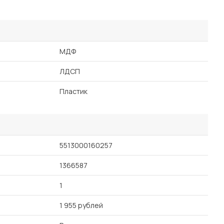
МДФ
ЛДСП
Пластик
5513000160257
1366587
1
1 955 рублей