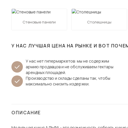
Столы и стулья
Шкафы и стеллажи
Пос
Стеновые панели
Столешницы
Комоды и тумбы
Вешалки и обувницы
Гарнитуры
У НАС ЛУЧШАЯ ЦЕНА НА РЫНКЕ И ВОТ ПОЧЕ
У нас нет гипермаркетов: мы не содержим
армию продавцов и не обслуживаем гектары
арендных площадей.
Производство и склады сделаны так, чтобы
максимально снизить издержки.
ОПИСАНИЕ
Модульная кухня АЛЬФА - это возможность собрать кухню п