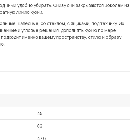
од ними удобно убирать. Снизу они закрываются цоколем из
ратную линию кухни.
ьные, навесные, со стеклом, с ящиками, под технику. Их
нейные и угловые решения, дополнять кухню по мере
я подходит именно вашему пространству, стилю и образу
ю.
45
82
47.6