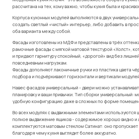
рассчитана на тех, кому важно, чтобы кухня была и красиво
Корпуса кухонных модулей выполняются в двух универсальн
создать светлый «чистый» интерьер, либо добавить в про
оба варианта между собой.
Фасады изготовлены из МДФ и представлены в трёх оттенках
рамочные фасады с мягкой матовой текстурой «Холст», к
и придают гарнитуру спокойный, «дорогой» вид без лишней
повседневным нагрузкам.
Фасады дополняют лаконичные ручки из пластика цвета чёр
подбора и подчёркивают горизонтали и вертикали модулей
Навес фасадов универсальный - двери можно устанавливать 
планировку и ваши привычки. Тип сборки универсальный: м
удобную конфигурацию даже в сложных по форме помещен
Во всех модулях с выдвижными элементами используются
полное выдвижение ящиков - содержимое хорошо видно и 
комплектуются матовым стеклом Сатинат: оно пропускает 
благодаря чему кухня выглядит более аккуратно.