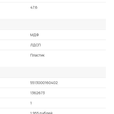
47.6
МДФ
ЛДСП
Пластик
5513000160402
1362673
1
1 955 рублей