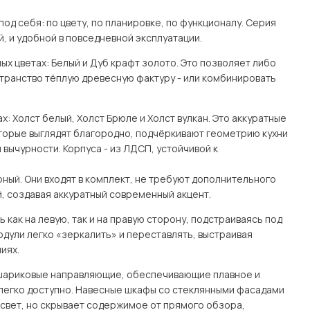
од себя: по цвету, по планировке, по функционалу. Серия
й, и удобной в повседневной эксплуатации.
ых цветах: Белый и Дуб крафт золото. Это позволяет либо
странство тёплую древесную фактуру - или комбинировать
: Холст белый, Холст Брюле и Холст вулкан. Это аккуратные
оторые выглядят благородно, подчёркивают геометрию кухни
 вычурности. Корпуса - из ЛДСП, устойчивой к
ный. Они входят в комплект, не требуют дополнительного
, создавая аккуратный современный акцент.
как на левую, так и на правую сторону, подстраиваясь под
одули легко «зеркалить» и переставлять, выстраивая
иях.
 шариковые направляющие, обеспечивающие плавное и
легко доступно. Навесные шкафы со стеклянными фасадами
свет, но скрывает содержимое от прямого обзора,