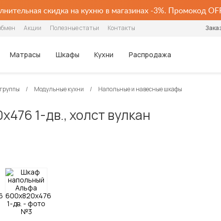
нительная скидка на кухню в магазинах -3%. Промокод OF
обмен
Акции
Полезные статьи
Контакты
Зака
Матрасы
Шкафы
Кухни
Распродажа
 группы
Модульные кухни
Напольные и навесные шкафы
Шкафы
Столики и 
Популярные категории
Популярные категории
Популярные категории
Популярные категории
По стилю
Хранение
По цене
Для детей
Для детей
По назначению
Столовые группы
Кухонные гарнитуры
476 1-дв., холст вулкан
Распашные
Журнальные 
Ортопедические
Интерьерные
Беспружинные
Угловые
Современные
Шкафы
Недорогие
Детские
Детские матрасы
Для одежды
Обеденные столы
Кухонные гарнитуры
Шкафы-купе
Столы-транс
Из искусственной кожи
Каркасные
Пружинные
Плательные
Классические
Угловые шкафы
Дорогие
Двухъярусные
Детские наматрасники
Для посуды
Столы-трансформеры
Стулья
Стеллажи
С ящиками
С мягкой обивкой
Ортопедические
Серванты для посуды
Прованс
Шкафы-купе
Для книг
Кухонные стулья
Готовые кухни
Тумбы под те
В стиле лофт
С подъёмным механизмом
Шкафы-витрины
Настенные полки
Табуреты
Модульные кухни
Диваны-кровати
Диваны-кровати
Шкафы-купе с зеркалами
Стеллажи
Барные стулья
Прямые кухни
Box Spring
Кухонные диваны
Угловые кухни
Раскладушки
Кухонные уголки
Дешевые кухни
Готовые обеденные группы
Посмотреть все матрасы