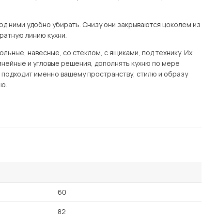
од ними удобно убирать. Снизу они закрываются цоколем из
ратную линию кухни.
ьные, навесные, со стеклом, с ящиками, под технику. Их
нейные и угловые решения, дополнять кухню по мере
я подходит именно вашему пространству, стилю и образу
ю.
60
82