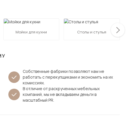
Посмотреть все шкафы
Посмотреть все кровати
мотреть все кухни и столовые группы
Все товары распродажи
Посмотреть все диваны
Мойки для кухни
Столы и стулья
Посмотреть всю
МУ
Собственные фабрики позволяют нам не
работать с перекупщиками и экономить на их
комиссиях.
В отличие от раскрученных мебельных
компаний, мы не вкладываем деньги в
масштабный PR.