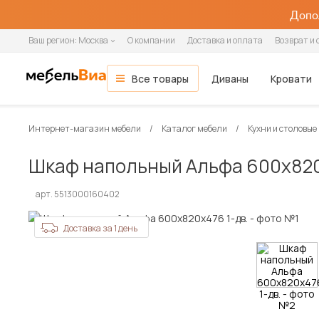
Допол
Ваш регион:
Москва
О компании
Доставка и оплата
Возврат и 
Все товары
Диваны
Кровати
Мебель для гостиной
Все диваны
Все кровати
Все матрасы
Все шкафы
Все кухни и столовые группы
Все товары распродажи
Гостиная
ОСНОВНЫЕ КАТЕГОРИИ
Интернет-магазин мебели
Каталог мебели
Кухни и столовые
Гостиные
Спальня
Тип помещения
Ширина кровати
Ширина матраса
Шкафы-купе
Готовые кухни
Мягкая мебель
Вид
По назначению
Назначение
Распашные шкафы
Модульные кухни
Зона сна
Шкаф напольный Альфа 600х820х
Кухня
Модульные гостиные
В гостиную
90 см
80 см
2-дверные
Прямые кухни
Диваны
Прямые
Односпальные
Односпальные
1-дверные
Навесные шкафы
Кровати
Стенки
В детскую
140 см
90 см
3-дверные
Угловые кухни
Прямые диваны
Угловые
Полутораспальные
Двуспальные
2-дверные
Напольные тумбы
Односпальные кровати
Прихожая
арт. 5513000160402
Настенные полки
В офис
160 см
120 см
4-дверные
Угловые диваны
Кушетки
Двуспальные
3-дверные
Шкафы-пеналы
Двуспальные кровати
Детская
В кафе и рестораны
180 см
140 см
Кресла-кровати
Софы
4-дверные
Шкафы под мойку
Детские кровати
Доставка за 1 день
Кабинет
200 см
160 см
Тахты
5-дверные
Матрасы
Кухонные диваны
180 см
Дача
Кухонные уголки
Диваны и кресла
Кровати и матрасы