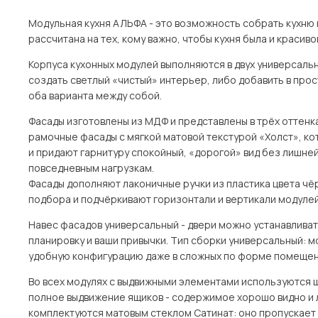
Модульная кухня АЛЬФА - это возможность собрать кухню п
рассчитана на тех, кому важно, чтобы кухня была и красиво
Корпуса кухонных модулей выполняются в двух универсальн
создать светлый «чистый» интерьер, либо добавить в про
оба варианта между собой.
Фасады изготовлены из МДФ и представлены в трёх оттенках
рамочные фасады с мягкой матовой текстурой «Холст», к
и придают гарнитуру спокойный, «дорогой» вид без лишней
повседневным нагрузкам.
Фасады дополняют лаконичные ручки из пластика цвета чёр
подбора и подчёркивают горизонтали и вертикали модулей
Навес фасадов универсальный - двери можно устанавливать 
планировку и ваши привычки. Тип сборки универсальный: м
удобную конфигурацию даже в сложных по форме помещен
Во всех модулях с выдвижными элементами используются
полное выдвижение ящиков - содержимое хорошо видно и 
комплектуются матовым стеклом Сатинат: оно пропускает 