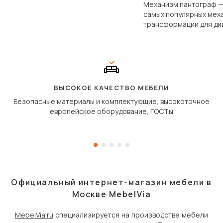
фундаментально различаются
Механизм пантограф —
по структуре, составу и
самых популярных мех
технологии производства.
трансформации для ди
Его ещё называют «тик
«шагающей еврокнижк
сиденье не выкатывает
полу, а приподнимаетс
«перешагивает» вперё
дугообразной траекто
ВЫСОКОЕ КАЧЕСТВО МЕБЕЛИ
Безопасные материалы и комплектующие, высокоточное
европейское оборудование, ГОСТы
Официальный интернет-магазин мебели в
Москве MebelVia
MebelVia.ru
специализируется на производстве мебели