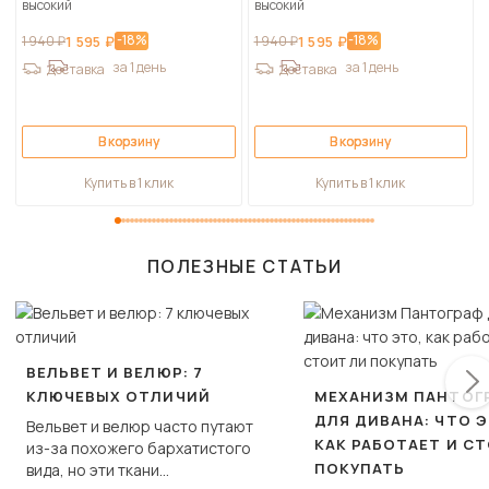
высокий
высокий
-18%
-18%
1 940 ₽
1 595 ₽
1 940 ₽
1 595 ₽
за 1 день
за 1 день
Доставка
Доставка
В корзину
В корзину
Купить в 1 клик
Купить в 1 клик
ПОЛЕЗНЫЕ СТАТЬИ
ВЕЛЬВЕТ И ВЕЛЮР: 7
КЛЮЧЕВЫХ ОТЛИЧИЙ
МЕХАНИЗМ ПАНТОГ
ДЛЯ ДИВАНА: ЧТО Э
Вельвет и велюр часто путают
КАК РАБОТАЕТ И С
из-за похожего бархатистого
ПОКУПАТЬ
вида, но эти ткани