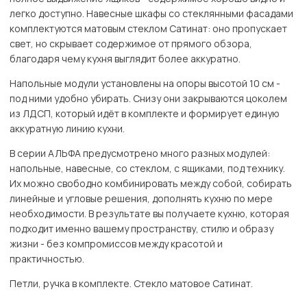
легко доступно. Навесные шкафы со стеклянными фасадами
комплектуются матовым стеклом Сатинат: оно пропускает
свет, но скрывает содержимое от прямого обзора,
благодаря чему кухня выглядит более аккуратно.
Напольные модули установлены на опоры высотой 10 см -
под ними удобно убирать. Снизу они закрываются цоколем
из ЛДСП, который идёт в комплекте и формирует единую
аккуратную линию кухни.
В серии АЛЬФА предусмотрено много разных модулей:
напольные, навесные, со стеклом, с ящиками, под технику.
Их можно свободно комбинировать между собой, собирать
линейные и угловые решения, дополнять кухню по мере
необходимости. В результате вы получаете кухню, которая
подходит именно вашему пространству, стилю и образу
жизни - без компромиссов между красотой и
практичностью.
Петли, ручка в комплекте. Стекло матовое Сатинат.