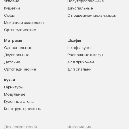
Угловые
Полутороспальные
Кушетки
Двуспальные
Софы
С подъемным механизмом
Механизм аккордеон
Ортопедические
Матрасы
Шкафы
Односпальные
Шкафы-купе
Двуспальные
Распашные шкафы
Детские
Для прихожей
Ортопедические
Для спальни
Кухни
Гарнитуры
Модульные
Кухонные столы
Конструктор кухонь
Для покупателей
Информация