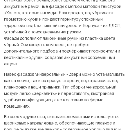
аккуратные рамочные фасады с мягкой матовой текстурой
«Холст», которые выглядят благородно, подчёркивают
геометрию кухни и придают гарнитуру спокойный,
«дорогой» вид без лишней вычурности. Корпуса - из ЛДСП,
устойчивой к повседневным нагрузкам.
Фасады дополняют лаконичные ручки из пластика цвета
чёрный. Они входят в комплект, не требуют
дополнительного подбора и подчёркивают горизонтали и
вертикали модулей, создавая аккуратный современный
акцент.
Навес фасадов универсальный - двери можно устанавливать
как на левую, так и на правую сторону, подстраиваясь под
планировку и ваши привычки. Тип сборки универсальный:
модули легко «зеркалить» и переставлять, выстраивая
удобную конфигурацию даже в сложных по форме
помещениях.
Во всех модулях с выдвижными элементами используются
шариковые направляющие, обеспечивающие плавное и
полное выдвижение ящиков - содержимое хорошо видно и