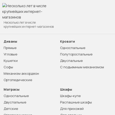
Несколько лет в числе
крупнейших интернет-магазинов
Диваны
Кровати
Прямые
Односпальные
Угловые
Полутороспальные
Кушетки
Двуспальные
Софы
С подъемным механизмом
Механизм аккордеон
Ортопедические
Матрасы
Шкафы
Односпальные
Шкафы-купе
Двуспальные
Распашные шкафы
Детские
Для прихожей