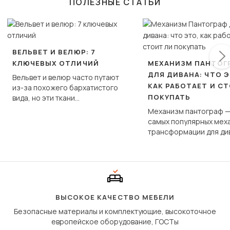
ПОЛЕЗНЫЕ СТАТЬИ
ВЕЛЬВЕТ И ВЕЛЮР: 7
КЛЮЧЕВЫХ ОТЛИЧИЙ
МЕХАНИЗМ ПАНТОГ
ДЛЯ ДИВАНА: ЧТО Э
Вельвет и велюр часто путают
КАК РАБОТАЕТ И С
из-за похожего бархатистого
ПОКУПАТЬ
вида, но эти ткани
фундаментально различаются
Механизм пантограф —
по структуре, составу и
самых популярных мех
технологии производства.
трансформации для ди
Его ещё называют «тик
«шагающей еврокнижк
сиденье не выкатывает
полу, а приподнимаетс
«перешагивает» вперё
дугообразной траекто
ВЫСОКОЕ КАЧЕСТВО МЕБЕЛИ
Безопасные материалы и комплектующие, высокоточное
европейское оборудование, ГОСТы