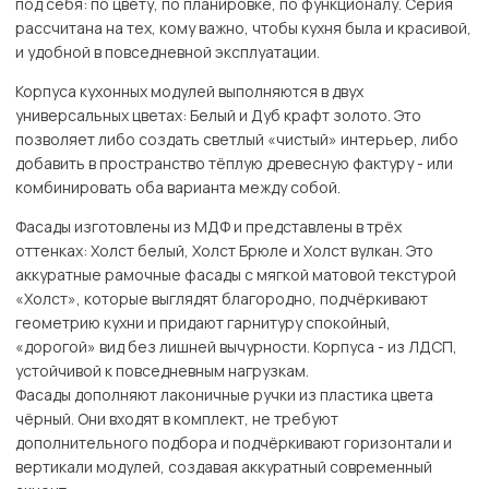
под себя: по цвету, по планировке, по функционалу. Серия
рассчитана на тех, кому важно, чтобы кухня была и красивой,
и удобной в повседневной эксплуатации.
Корпуса кухонных модулей выполняются в двух
универсальных цветах: Белый и Дуб крафт золото. Это
позволяет либо создать светлый «чистый» интерьер, либо
добавить в пространство тёплую древесную фактуру - или
комбинировать оба варианта между собой.
Фасады изготовлены из МДФ и представлены в трёх
оттенках: Холст белый, Холст Брюле и Холст вулкан. Это
аккуратные рамочные фасады с мягкой матовой текстурой
«Холст», которые выглядят благородно, подчёркивают
геометрию кухни и придают гарнитуру спокойный,
«дорогой» вид без лишней вычурности. Корпуса - из ЛДСП,
устойчивой к повседневным нагрузкам.
Фасады дополняют лаконичные ручки из пластика цвета
чёрный. Они входят в комплект, не требуют
дополнительного подбора и подчёркивают горизонтали и
вертикали модулей, создавая аккуратный современный