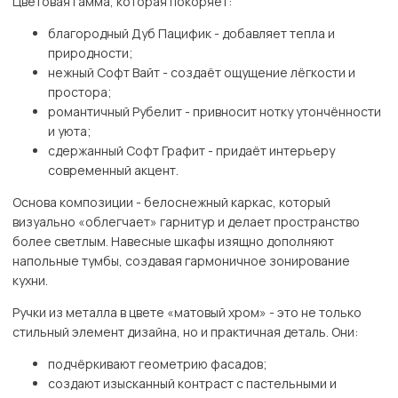
Цветовая гамма, которая покоряет:
благородный Дуб Пацифик - добавляет тепла и
природности;
нежный Софт Вайт - создаёт ощущение лёгкости и
простора;
романтичный Рубелит - привносит нотку утончённости
и уюта;
сдержанный Софт Графит - придаёт интерьеру
современный акцент.
Основа композиции - белоснежный каркас, который
визуально «облегчает» гарнитур и делает пространство
более светлым. Навесные шкафы изящно дополняют
напольные тумбы, создавая гармоничное зонирование
кухни.
Ручки из металла в цвете «матовый хром» - это не только
стильный элемент дизайна, но и практичная деталь. Они:
подчёркивают геометрию фасадов;
создают изысканный контраст с пастельными и