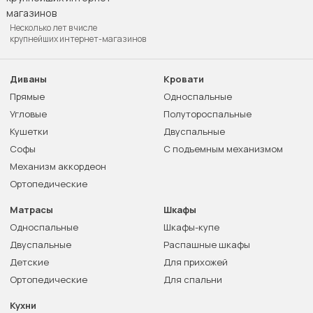
Несколько лет в числе
крупнейших интернет-магазинов
Диваны
Кровати
Прямые
Односпальные
Угловые
Полутороспальные
Кушетки
Двуспальные
Софы
С подъемным механизмом
Механизм аккордеон
Ортопедические
Матрасы
Шкафы
Односпальные
Шкафы-купе
Двуспальные
Распашные шкафы
Детские
Для прихожей
Ортопедические
Для спальни
Кухни