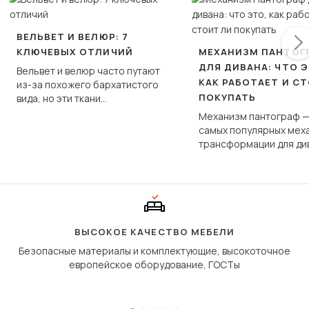
ВЕЛЬВЕТ И ВЕЛЮР: 7
КЛЮЧЕВЫХ ОТЛИЧИЙ
МЕХАНИЗМ ПАНТОГ
ДЛЯ ДИВАНА: ЧТО Э
Вельвет и велюр часто путают
КАК РАБОТАЕТ И С
из-за похожего бархатистого
ПОКУПАТЬ
вида, но эти ткани
фундаментально различаются
Механизм пантограф —
по структуре, составу и
самых популярных мех
технологии производства.
трансформации для ди
Его ещё называют «тик
«шагающей еврокнижк
сиденье не выкатывает
полу, а приподнимаетс
«перешагивает» вперё
дугообразной траекто
ВЫСОКОЕ КАЧЕСТВО МЕБЕЛИ
Безопасные материалы и комплектующие, высокоточное
европейское оборудование, ГОСТы