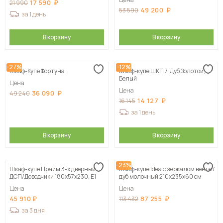
17 590
21 990
49 200
53 590
за 1 день
В корзину
В корзину
-27%
-12%
Шкаф-Купе Фортуна
Шкаф-купе ШКП 7, Дуб Золотой,
Белый
Цена
Цена
36 090
49 240
14 127
16 145
за 1 день
В корзину
В корзину
-23%
Шкаф-купе Прайм 3-х дверный
Шкаф-купе Idea с зеркалом венге /
ДСП/Доводчики 180х57х230, Е1
дуб молочный 210х235х60 см
Цена
Цена
45 910
87 255
113 432
за 3 дня