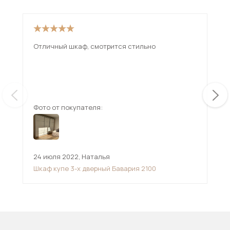
Отличный шкаф, смотрится стильно
Шка
раб
шик
Фото от покупателя:
Фот
24 июля 2022
,
Наталья
20 
Шкаф купе 3-х дверный Бавария 2100
Шка
26