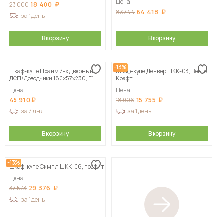
Цена
18 400
23 000
64 418
83 744
за 1 день
В корзину
В корзину
-13%
Шкаф-купе Прайм 3-х дверный
Шкаф-купе Денвер ШКК-03, Венге,
ДСП/Доводчики 180х57х230, Е1
Крафт
Цена
Цена
45 910
15 755
18 006
за 3 дня
за 1 день
В корзину
В корзину
-13%
Шкаф-купе Симпл ШКК-06, графит
Цена
29 376
33 573
за 1 день