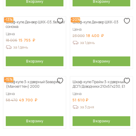
В корзину
В корзину
-13%
-20%
Шкаф-купе Денвер ШКК-03, белый/
Шкаф-купе Денвер ШКК-03
сонома
Цена
Цена
18 400
23 000
15 755
18 006
за 1 день
за 1 день
В корзину
В корзину
-15%
Шкаф купе 3-х дверный Бавария
Шкаф-купе Прайм 3-х дверный
(Манхеттен) 2000
ДСП/Доводчики 210х57х230, Е1
Цена
Цена
49 700
51 610
58 470
за 3 дня
В корзину
В корзину