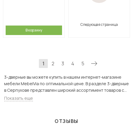
Следующая страница
В корзину
1
2
3
4
5
3-дверные вы можете купить в нашем интернет-магазине
мебели MebelVia по оптимальной цене. В разделе 3-дверные
в Серпухове представлен широкий ассортимент товаров с
доставкой в Москве и Подмосковью, включая Серпухов.
Показать еще
Всего товаров в категории «3-дверные» - 2053 шт.
ОТЗЫВЫ