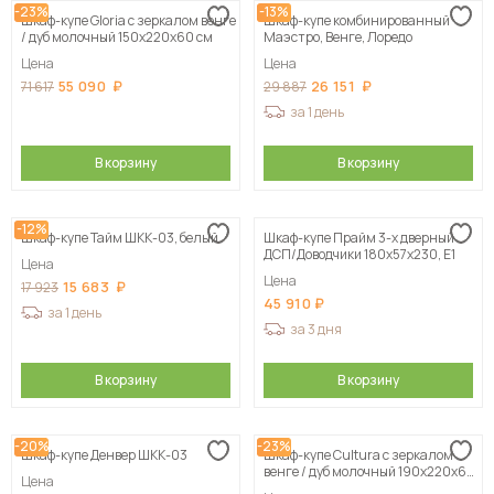
-23%
-13%
Шкаф-купе Gloria с зеркалом венге
Шкаф-купе комбинированный
/ дуб молочный 150х220х60 см
Маэстро, Венге, Лоредо
Цена
Цена
55 090
26 151
71 617
29 887
за 1 день
В корзину
В корзину
-12%
Шкаф-купе Тайм ШКК-03, белый
Шкаф-купе Прайм 3-х дверный
ДСП/Доводчики 180х57х230, Е1
Цена
Цена
15 683
17 923
45 910
за 1 день
за 3 дня
В корзину
В корзину
-20%
-23%
Шкаф-купе Денвер ШКК-03
Шкаф-купе Cultura с зеркалом
венге / дуб молочный 190х220х60
Цена
см