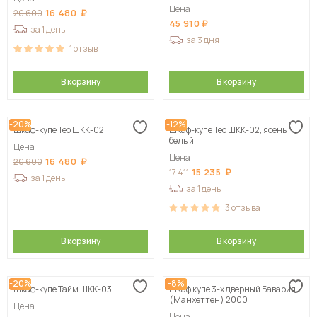
Цена
16 480
20 600
45 910
за 1 день
за 3 дня
1
отзыв
В корзину
В корзину
-20%
-12%
Шкаф-купе Тео ШКК-02
Шкаф-купе Тео ШКК-02, ясень
белый
Цена
Цена
16 480
20 600
15 235
17 411
за 1 день
за 1 день
3
отзыва
В корзину
В корзину
-20%
-8%
Шкаф-купе Тайм ШКК-03
Шкаф купе 3-х дверный Бавария
(Манхеттен) 2000
Цена
Цена