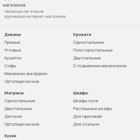
Несколько лет в числе
крупнейших интернет-магазинов
Диваны
Кровати
Прямые
Односпальные
Угловые
Полутороспальные
Кушетки
Двуспальные
Софы
С подъемным механизмом
Механизм аккордеон
Ортопедические
Матрасы
Шкафы
Односпальные
Шкафы-купе
Двуспальные
Распашные шкафы
Детские
Для прихожей
Ортопедические
Для спальни
Кухни