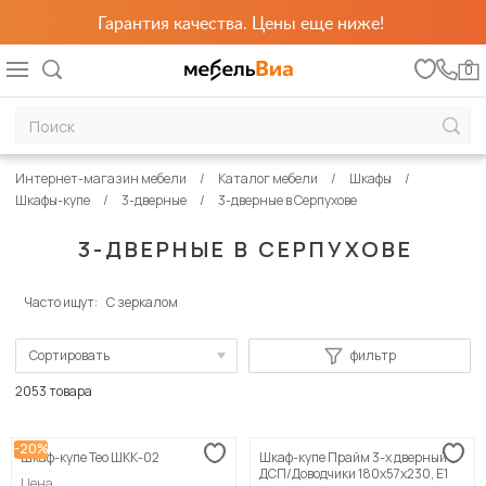
Гарантия качества. Цены еще ниже!
0
Интернет-магазин мебели
Каталог мебели
Шкафы
Шкафы-купе
3-дверные
3-дверные в Серпухове
3-ДВЕРНЫЕ В СЕРПУХОВЕ
Часто ищут:
С зеркалом
Сортировать
фильтр
По популярности
2053 товара
Сначала дешевые
-20%
Шкаф-купе Тео ШКК-02
Шкаф-купе Прайм 3-х дверный
Сначала дорогие
ДСП/Доводчики 180х57х230, Е1
Цена