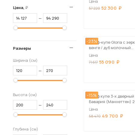
Цена
Цена,
52 300
Столы и стулья
57 220
Шкафы и стеллажи
—
Пос
Комоды и тумбы
Вешалки и обувницы
-23%
Шкаф-купе Gloria с зер
Гарнитуры
венге / дуб молочный
Размеры
150х220х60 см
Цена
Ширина (см)
55 090
71 617
—
Высота (см)
-15%
Шкаф купе 3-х дверный
Бавария (Манхеттен) 
—
Цена
49 700
58 470
Глубина (см)