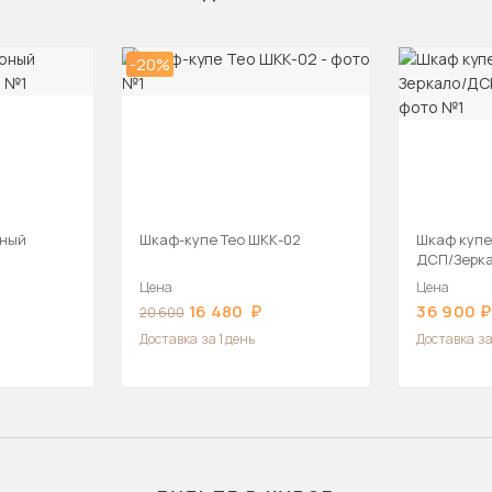
-20%
рный
Шкаф-купе Тео ШКК-02
Шкаф купе
ДСП/Зерк
180х45х22
Цена
Цена
16 480
36 900
20 600
Доставка
за 1 день
Доставка
за