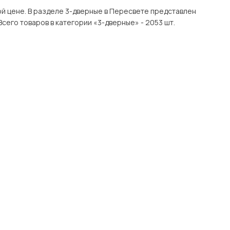
е представлен
ров с доставкой в Москве и Подмосковью, включая Пересвет. Всего товаров в категории «3-дверные» - 2053 шт.