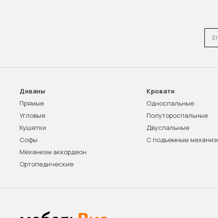
Emai
Диваны
Кровати
Прямые
Односпальные
Угловые
Полутороспальные
Кушетки
Двуспальные
Софы
С подъемным механи
Механизм аккордеон
Ортопедические