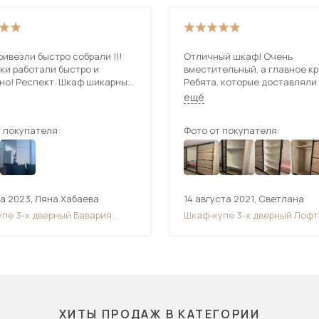
ивезли быстро собрали !!!
Отличный шкаф! Очень
ки работали быстро и
вместительный, а главное к
но! Респект. Шкаф шикарный.
Ребята, которые доставляли
ем.
собирали шкаф, большие мо
ещё
сделали все оперативно.
 покупателя:
Фото от покупателя:
та 2023
,
Ляна Хабаева
14 августа 2021
,
Светлана
упе 3-х дверный Бавария
Шкаф-купе 3-х дверный Лофт
ттен) 2600
ХИТЫ ПРОДАЖ В КАТЕГОРИИ