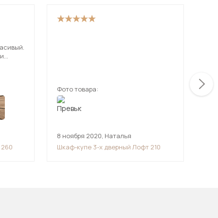
Доб
расивый.
на 
 и
раб
лодцы,
ден
ещ
мин
мус
Фото товара:
Фот
Пре
Дав
ста
8 ноября 2020
,
Наталья
18 
 260
Шкаф-купе 3-х дверный Лофт 210
Шка