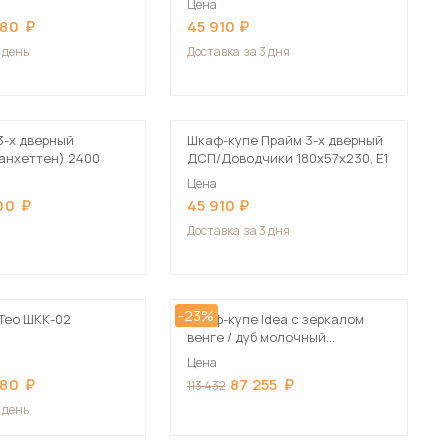
Цена
Сначала дорогие
480
45 910
1 день
Доставка
за 3 дня
3-х дверный
Шкаф-купе Прайм 3-х дверный
 мебель для гостиных
анхеттен) 2400
ДСП/Доводчики 180х57х230, Е1
Цена
00
45 910
Доставка
за 3 дня
-23%
Тео ШКК-02
Шкаф-купе Idea с зеркалом
венге / дуб молочный
210х235х60 см
Цена
480
87 255
113 432
1 день