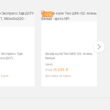
-12%
-2
 Экспресс 3дв
Шкаф-купе Тео ШКК-02, ясень
Ш
ало/ДСП,
белый
0
Цена
Ц
15 235
17 411
2
 3 дня
Доставка
за 1 день
Д