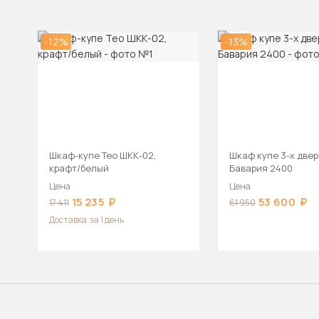
-12%
-13%
Шкаф-купе Тео ШКК-02,
Шкаф купе 3-х две
крафт/белый
Бавария 2400
Цена
Цена
15 235
53 600
17 411
61 950
Доставка
за 1 день