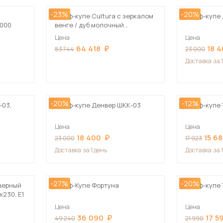
-23%
-20%
Шкаф-купе Cultura с зеркалом
Шкаф-купе 
2000
венге / дуб молочный
190х220х60 см
Цена
Цена
64 418
18 
83 744
23 000
Доставка
за 
-20%
-12%
-03,
Шкаф-купе Денвер ШКК-03
Шкаф-купе 
Цена
Цена
18 400
15 6
23 000
17 923
Доставка
за 1 день
Доставка
за 
-27%
-20%
верный
Шкаф-Купе Фортуна
Шкаф-купе 
230, Е1
Цена
Цена
36 090
17 5
49 240
21 990