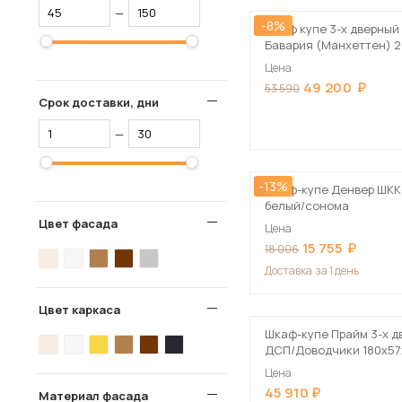
—
-8%
Шкаф купе 3-х дверный
Бавария (Манхеттен) 
Цена
49 200
53 590
Срок доставки, дни
—
-13%
Шкаф-купе Денвер ШКК
белый/сонома
Цвет фасада
Цена
15 755
18 006
Доставка
за 1 день
Цвет каркаса
Шкаф-купе Прайм 3-х д
ДСП/Доводчики 180х57х
Цена
45 910
Материал фасада