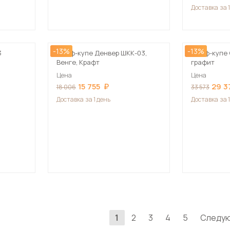
Доставка
за 
-13%
-13%
3
Шкаф-купе Денвер ШКК-03,
Шкаф-купе 
Венге, Крафт
графит
Цена
Цена
15 755
29 3
18 006
33 573
Доставка
за 1 день
Доставка
за 
1
2
3
4
5
Следу