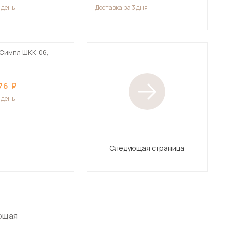
1 день
Доставка
за 3 дня
Симпл ШКК-06,
76
1 день
Следующая страница
ющая