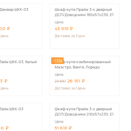
Денвер ШКК-03
Шкаф-купе Прайм 3-х дверный
ДСП/Доводчики 180х57х230, Е1
Цена
400
45 910
1 день
Доставка
за 3 дня
-13%
Тайм ШКК-03, белый
Шкаф-купе комбинированный
Маэстро, Венге, Лоредо
Цена
83
26 151
29 887
1 день
Доставка
за 1 день
Тайм ШКК-03
Шкаф-купе Прайм 3-х дверный
ДСП/Доводчики 210х57х230, Е1
Цена
90
51 610