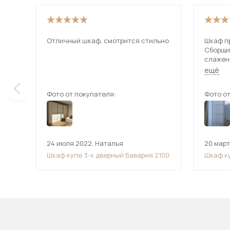
Отличный шкаф, смотрится стильно
Шкаф пр
Сборщи
слажен
Более ч
ещё
Фото от покупателя:
Фото от
24 июля 2022
,
Наталья
20 мар
Шкаф купе 3-х дверный Бавария 2100
Шкаф к
(Манхе