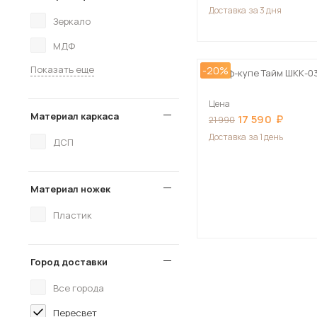
Доставка
за 3 дня
Зеркало
МДФ
Показать еще
-20%
Шкаф-купе Тайм ШКК-0
Цена
Материал каркаса
17 590
21 990
Доставка
за 1 день
ДСП
Материал ножек
Пластик
Город доставки
Все города
Пересвет