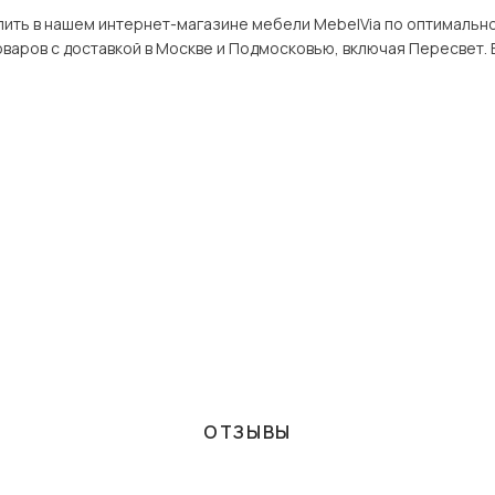
м интернет-магазине мебели MebelVia по оптимальной цене. В разделе 3-дверные в Пересвет
широкий ассортимент това
ОТЗЫВЫ