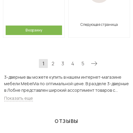
Следующая страница
В корзину
1
2
3
4
5
3-дверные вы можете купить в нашем интернет-магазине
мебели MebelVia по оптимальной цене. В разделе 3-дверные
в Лобне представлен широкий ассортимент товаров с
доставкой в Москве и Подмосковью, включая Лобня. Всего
Показать еще
товаров в категории «3-дверные» - 2053 шт.
ОТЗЫВЫ