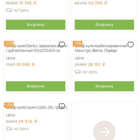
15 755
49 700
18 006
58 470
за 1 день
В корзину
В корзину
-23%
-13%
Шкаф-купе Gloria с зеркалом венге
Шкаф-купе комбинированный
/ дуб молочный 150х220х60 см
Маэстро, Венге, Лоредо
Цена
Цена
55 090
26 151
71 617
29 887
за 1 день
В корзину
В корзину
-13%
Шкаф-купе Симпл ШКК-06, графит
Цена
29 376
33 573
за 1 день