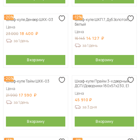
-20%
-12%
Шкаф-купе Денвер ШКК-03
Шкаф-купе ШКП 7, Дуб Золотой,
Белый
Цена
Цена
18 400
23 000
14 127
16 145
за 1 день
за 1 день
В корзину
В корзину
-20%
Шкаф-купе Тайм ШКК-03
Шкаф-купе Прайм 3-х дверный
ДСП/Доводчики 180х57х230, Е1
Цена
Цена
17 590
21 990
45 910
за 1 день
за 3 дня
В корзину
В корзину