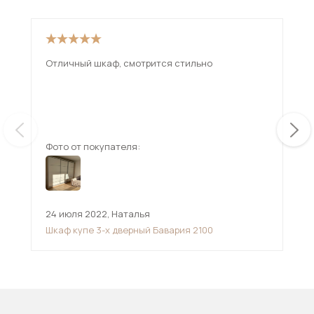
Отличный шкаф, смотрится стильно
Шка
раб
шик
Фото от покупателя:
Фот
24 июля 2022
,
Наталья
20 
Шкаф купе 3-х дверный Бавария 2100
Шка
26