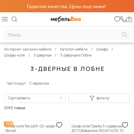
Гарантия качества. Цены еще ниже!
0
Интернет-магазин мебели
Каталог мебели
Шкафы
Шкафы-купе
3-дверные
3-дверные в Лобне
3-ДВЕРНЫЕ В ЛОБНЕ
Часто ищут:
С зеркалом
Сортировать
фильтр
По популярности
2053 товара
Сначала дешевые
-12%
Шкаф-купе Тео ШКК-02, крафт/
Шкаф-купе Прайм 3-х дверный
Сначала дорогие
белый
ДСП/Доводчики 180х57х230, Е1