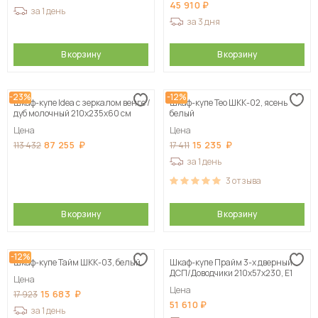
45 910
за 1 день
за 3 дня
В корзину
В корзину
-23%
-12%
Шкаф-купе Idea с зеркалом венге /
Шкаф-купе Тео ШКК-02, ясень
дуб молочный 210х235х60 см
белый
Цена
Цена
87 255
15 235
113 432
17 411
за 1 день
3
отзыва
В корзину
В корзину
-12%
Шкаф-купе Тайм ШКК-03, белый
Шкаф-купе Прайм 3-х дверный
ДСП/Доводчики 210х57х230, Е1
Цена
Цена
15 683
17 923
51 610
за 1 день