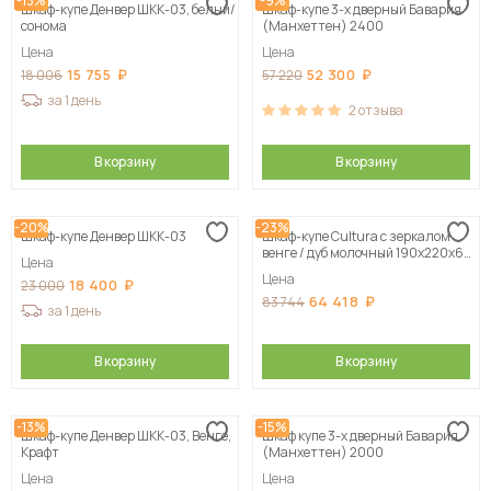
-13%
-9%
Шкаф-купе Денвер ШКК-03, белый/
Шкаф-купе 3-х дверный Бавария
сонома
(Манхеттен) 2400
Цена
Цена
15 755
52 300
18 006
57 220
за 1 день
2
отзыва
В корзину
В корзину
-20%
-23%
Шкаф-купе Денвер ШКК-03
Шкаф-купе Cultura с зеркалом
венге / дуб молочный 190х220х60
Цена
см
Цена
18 400
23 000
64 418
83 744
за 1 день
В корзину
В корзину
-13%
-15%
Шкаф-купе Денвер ШКК-03, Венге,
Шкаф купе 3-х дверный Бавария
Крафт
(Манхеттен) 2000
Цена
Цена