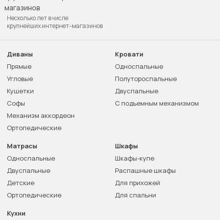
Несколько лет в числе
крупнейших интернет-магазинов
Диваны
Кровати
Прямые
Односпальные
Угловые
Полутороспальные
Кушетки
Двуспальные
Софы
С подъемным механизмом
Механизм аккордеон
Ортопедические
Матрасы
Шкафы
Односпальные
Шкафы-купе
Двуспальные
Распашные шкафы
Детские
Для прихожей
Ортопедические
Для спальни
Кухни