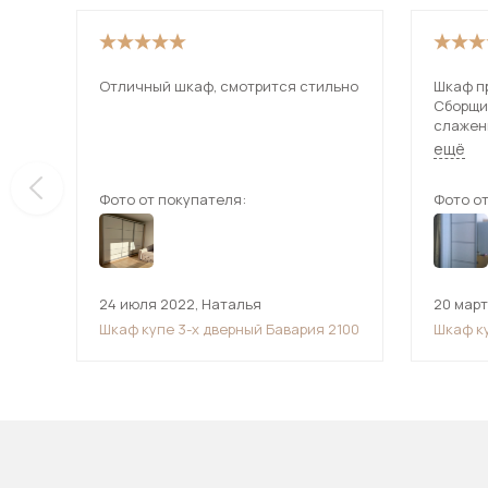
Отличный шкаф, смотрится стильно
Шкаф пр
Сборщи
слажен
Более ч
ещё
Фото от покупателя:
Фото от
24 июля 2022
,
Наталья
20 мар
Шкаф купе 3-х дверный Бавария 2100
Шкаф к
(Манхе