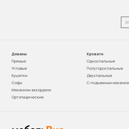
Emai
Диваны
Кровати
Прямые
Односпальные
Угловые
Полутороспальные
Кушетки
Двуспальные
Софы
С подъемным механи
Механизм аккордеон
Ортопедические