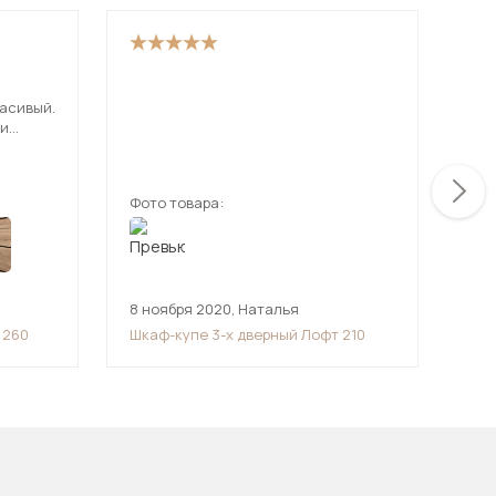
Доб
расивый.
на 
 и
раб
лодцы,
ден
ещ
мин
мус
Фото товара:
Фот
Пре
Дав
ста
8 ноября 2020
,
Наталья
18 
 260
Шкаф-купе 3-х дверный Лофт 210
Шка