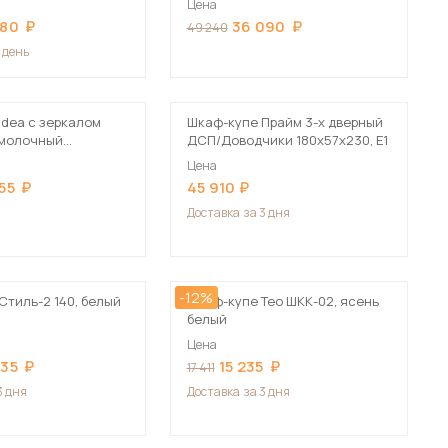
Цена
Сначала дорогие
480
36 090
49 240
1 день
Idea с зеркалом
Шкаф-купе Прайм 3-х дверный
б молочный
ДСП/Доводчики 180х57х230, Е1
 мебель для гостиных
 см
Цена
55
45 910
Доставка
за 3 дня
-12%
Стиль-2 140, белый
Шкаф-купе Тео ШКК-02, ясень
белый
Цена
335
15 235
17 411
3 дня
Доставка
за 3 дня