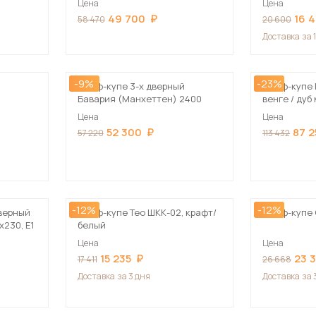
Цена
Цена
Посмотреть все шкафы
49 700
16 
58 470
20 600
Посмотреть все кровати
Доставка
за 
мотреть все кухни и столовые группы
Все товары распродажи
Посмотреть все диваны
-9%
-23%
Шкаф-купе 3-х дверный
Шкаф-купе 
Бавария (Манхеттен) 2400
венге / ду
Посмотреть всю
210х235х60
Цена
Цена
52 300
87 2
57 220
113 432
-12%
-12%
верный
Шкаф-купе Тео ШКК-02, крафт/
Шкаф-купе 
230, Е1
белый
Цена
Цена
15 235
23 
17 411
26 668
Доставка
за 3 дня
Доставка
за 