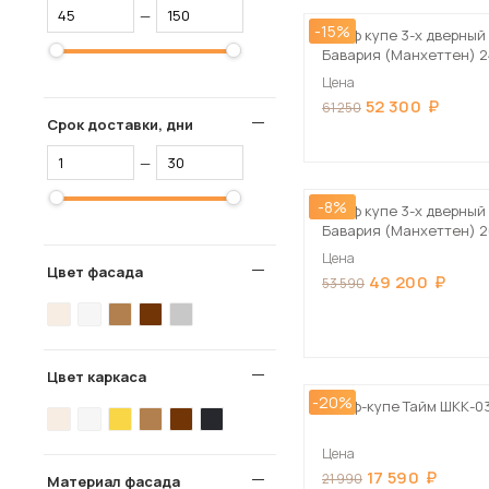
—
-15%
Шкаф купе 3-х дверный
Бавария (Манхеттен) 
Цена
52 300
61 250
Срок доставки, дни
—
-8%
Шкаф купе 3-х дверный
Бавария (Манхеттен) 
Цена
Цвет фасада
49 200
53 590
Цвет каркаса
-20%
Шкаф-купе Тайм ШКК-0
Цена
17 590
21 990
Материал фасада