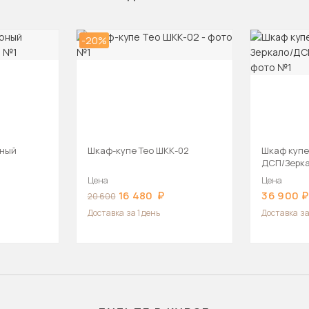
-20%
рный
Шкаф-купе Тео ШКК-02
Шкаф купе
ДСП/Зерк
180х45х22
Цена
Цена
16 480
36 900
20 600
Доставка
за 1 день
Доставка
за