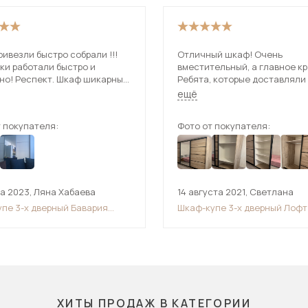
ивезли быстро собрали !!!
Отличный шкаф! Очень
ки работали быстро и
вместительный, а главное к
но! Респект. Шкаф шикарный.
Ребята, которые доставляли
ем.
собирали шкаф, большие мо
ещё
сделали все оперативно.
 покупателя:
Фото от покупателя:
та 2023
,
Ляна Хабаева
14 августа 2021
,
Светлана
упе 3-х дверный Бавария
Шкаф-купе 3-х дверный Лофт
ттен) 2600
ХИТЫ ПРОДАЖ В КАТЕГОРИИ