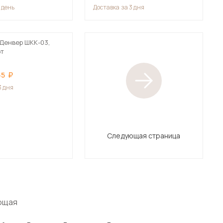
1 день
Доставка
за 3 дня
Денвер ШКК-03,
фт
55
3 дня
Следующая страница
ющая