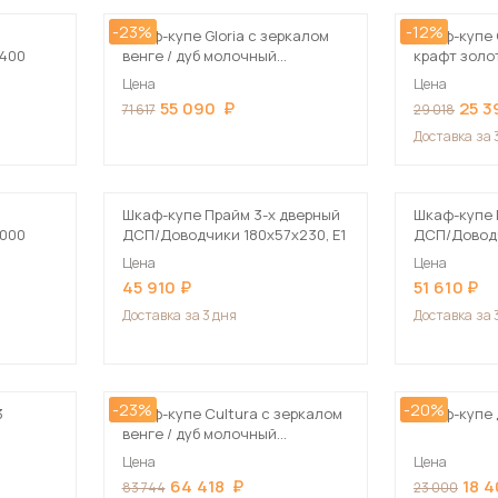
-23%
-12%
Шкаф-купе Gloria с зеркалом
Шкаф-купе С
2400
венге / дуб молочный
крафт золо
150х220х60 см
Цена
Цена
55 090
25 3
71 617
29 018
Доставка
за 
Шкаф-купе Прайм 3-х дверный
Шкаф-купе 
2000
ДСП/Доводчики 180х57х230, Е1
ДСП/Доводч
Цена
Цена
45 910
51 610
Доставка
за 3 дня
Доставка
за 
-23%
-20%
3
Шкаф-купе Cultura с зеркалом
Шкаф-купе 
венге / дуб молочный
190х220х60 см
Цена
Цена
64 418
18 
83 744
23 000