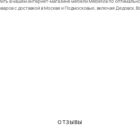
ем интернет-магазине мебели MebelVia по оптимальной цене. В разделе 3-дверные в Дедовск
широкий ассортимент това
ОТЗЫВЫ