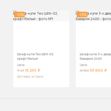
-12%
-13%
Шкаф-купе Тео ШКК-02,
Шкаф купе 3-х две
крафт/белый
Бавария 2400
Цена
Цена
15 235
53 600
17 411
61 950
Доставка
за 1 день