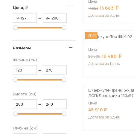
Цена
Цена,
15 683
Столы и стулья
17 923
Доставка
за 3 дня
Шкафы и стеллажи
—
Пос
Комоды и тумбы
-20%
Вешалки и обувницы
Шкаф-купе Тео ШКК-02
Гарнитуры
Размеры
Цена
16 480
20 600
Ширина (см)
Доставка
за 1 день
—
Шкаф-купе Прайм 3-х д
Высота (см)
ДСП/Доводчики 180х57х
Цена
—
45 910
Доставка
за 3 дня
Глубина (см)