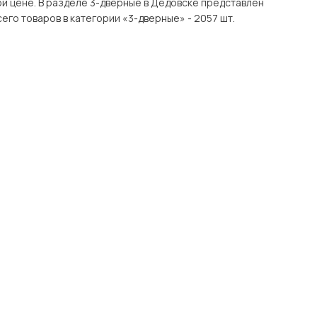
е представлен
ров с доставкой в Москве и Подмосковью, включая Дедовск. Всего товаров в категории «3-дверные» - 2057 шт.