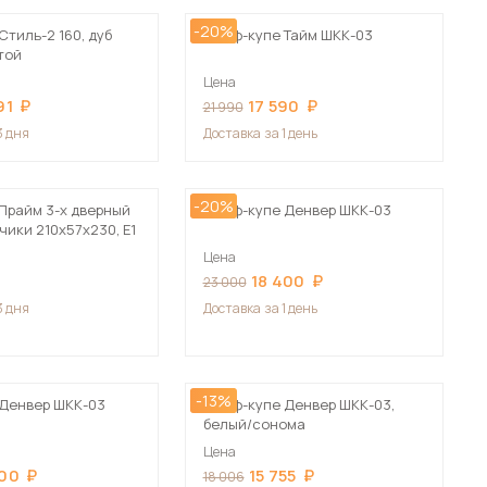
-20%
тиль-2 160, дуб
Шкаф-купе Тайм ШКК-03
той
Цена
91
17 590
21 990
3 дня
Доставка
за 1 день
-20%
Прайм 3-х дверный
Шкаф-купе Денвер ШКК-03
ики 210х57х230, Е1
Цена
18 400
23 000
3 дня
Доставка
за 1 день
-13%
Денвер ШКК-03
Шкаф-купе Денвер ШКК-03,
белый/сонома
Цена
400
15 755
18 006