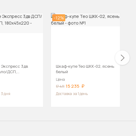
-12%
-2
 Экспресс 3дв
Шкаф-купе Тео ШКК-02, ясень
Ш
ало/ДСП,
белый
0
Цена
Ц
15 235
17 411
2
 3 дня
Доставка
за 1 день
Д