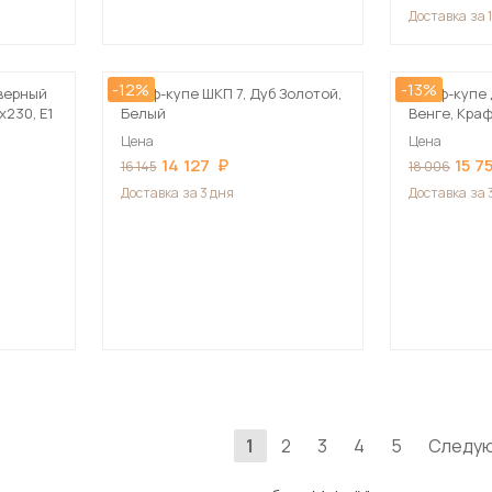
Доставка
за 
-12%
-13%
верный
Шкаф-купе ШКП 7, Дуб Золотой,
Шкаф-купе 
230, Е1
Белый
Венге, Кра
Цена
Цена
14 127
15 7
16 145
18 006
Доставка
за 3 дня
Доставка
за 
1
2
3
4
5
Следу