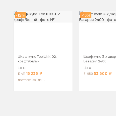
-12%
-13%
Шкаф-купе Тео ШКК-02,
Шкаф купе 3-х две
крафт/белый
Бавария 2400
Цена
Цена
15 235
53 600
17 411
61 950
Доставка
за 1 день