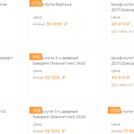
-27%
алом
Шкаф-Купе Фортуна
Шкаф-купе 
ДСП/Доводч
Цена
Цена
36 090
45 910
49 240
Доставка
за 
-9%
 крафт/
Шкаф-купе 3-х дверный
Шкаф-купе 
Бавария (Манхеттен) 2400
ДСП/Доводч
Цена
Цена
52 300
45 910
57 220
Доставка
за 
-15%
-20%
-03
Шкаф купе 3-х дверный
Шкаф-купе 
Бавария (Манхеттен) 2400
Цена
Цена
52 300
17 5
61 250
21 990