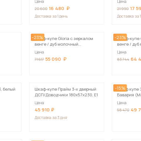
Цена
Цена
Посмотреть все шкафы
16 480
17 5
20 600
21 990
Посмотреть все кровати
Доставка
за 1 день
Доставка
за 
мотреть все кухни и столовые группы
Все товары распродажи
Посмотреть все диваны
-23%
-23%
Шкаф-купе Gloria с зеркалом
Шкаф-купе 
венге / дуб молочный
венге / ду
Посмотреть всю
150х220х60 см
190х220х60
Цена
Цена
55 090
64 
71 617
83 744
-15%
, белый
Шкаф-купе Прайм 3-х дверный
Шкаф купе 
ДСП/Доводчики 180х57х230, Е1
Бавария (М
Цена
Цена
45 910
49 
58 470
Доставка
за 3 дня