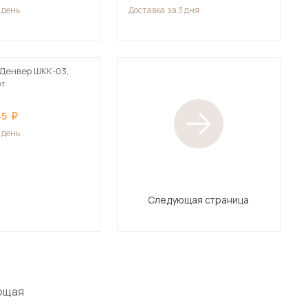
1 день
Доставка
за 3 дня
Денвер ШКК-03,
фт
55
1 день
Следующая страница
ющая