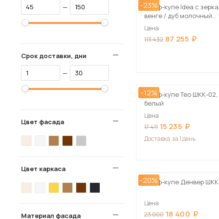
-23%
—
Шкаф-купе Idea с зерк
венге / дуб молочный
210х235х60 см
Цена
87 255
113 432
Срок доставки, дни
—
-12%
Шкаф-купе Тео ШКК-02,
белый
Цена
Цвет фасада
15 235
17 411
Доставка
за 1 день
Цвет каркаса
-20%
Шкаф-купе Денвер ШКК
Цена
18 400
23 000
Материал фасада