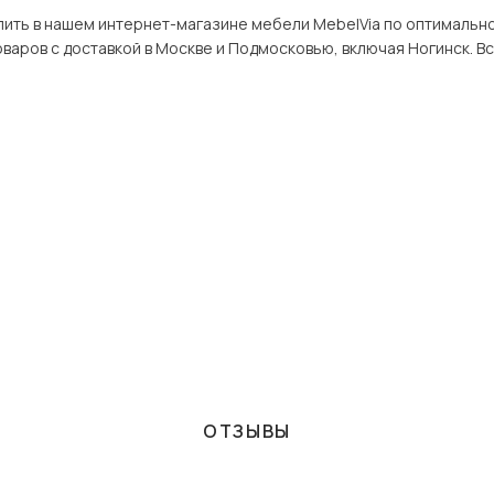
ем интернет-магазине мебели MebelVia по оптимальной цене. В разделе 3-дверные в Ногинск
широкий ассортимент това
ОТЗЫВЫ