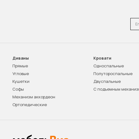
Emai
Диваны
Кровати
Прямые
Односпальные
Угловые
Полутороспальные
Кушетки
Двуспальные
Софы
С подъемным механи
Механизм аккордеон
Ортопедические