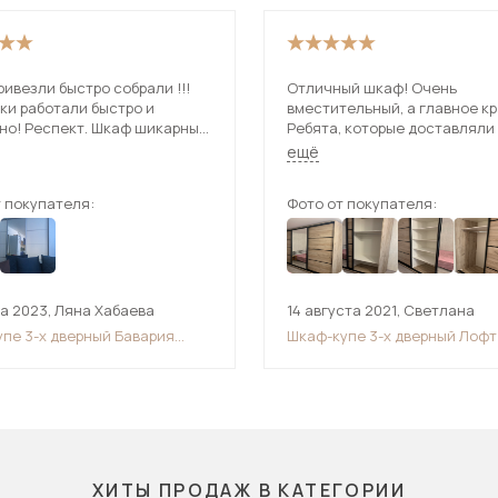
ивезли быстро собрали !!!
Отличный шкаф! Очень
ки работали быстро и
вместительный, а главное к
но! Респект. Шкаф шикарный.
Ребята, которые доставляли
ем.
собирали шкаф, большие мо
ещё
сделали все оперативно.
 покупателя:
Фото от покупателя:
та 2023
,
Ляна Хабаева
14 августа 2021
,
Светлана
упе 3-х дверный Бавария
Шкаф-купе 3-х дверный Лофт
ттен) 2600
ХИТЫ ПРОДАЖ В КАТЕГОРИИ