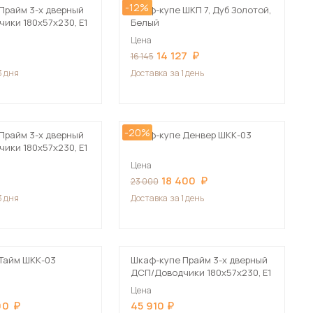
-12%
Прайм 3-х дверный
Шкаф-купе ШКП 7, Дуб Золотой,
ики 180х57х230, Е1
Белый
Цена
14 127
16 145
3 дня
Доставка
за 1 день
-20%
Прайм 3-х дверный
Шкаф-купе Денвер ШКК-03
ики 180х57х230, Е1
Цена
18 400
23 000
3 дня
Доставка
за 1 день
Тайм ШКК-03
Шкаф-купе Прайм 3-х дверный
ДСП/Доводчики 180х57х230, Е1
Цена
90
45 910