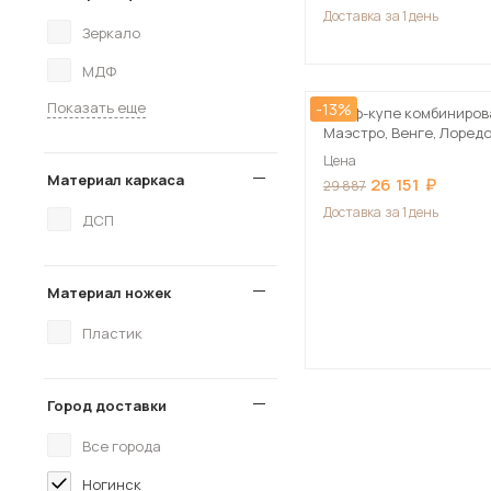
Доставка
за 1 день
Зеркало
МДФ
Показать еще
-13%
Шкаф-купе комбиниро
Маэстро, Венге, Лоред
Цена
Материал каркаса
26 151
29 887
Доставка
за 1 день
ДСП
Материал ножек
Пластик
Город доставки
Все города
Ногинск