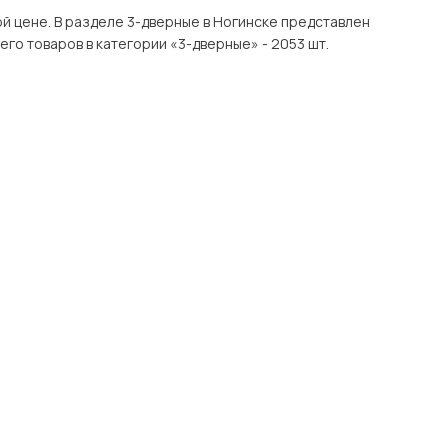
е представлен
ров с доставкой в Москве и Подмосковью, включая Ногинск. Всего товаров в категории «3-дверные» - 2053 шт.