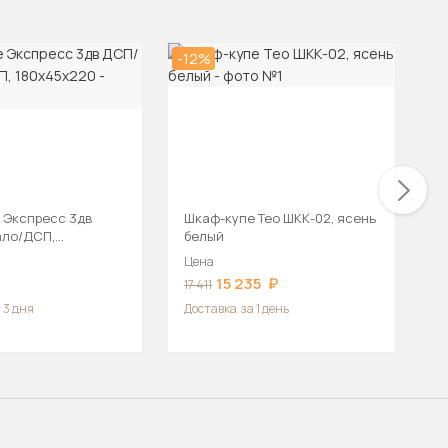
-12%
-2
 Экспресс 3дв
Шкаф-купе Тео ШКК-02, ясень
Ш
ало/ДСП,
белый
0
Цена
Ц
15 235
17 411
2
 3 дня
Доставка
за 1 день
Д