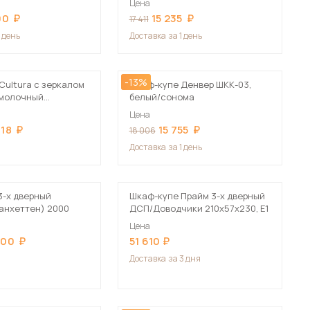
Цена
Сначала дорогие
90
15 235
17 411
1 день
Доставка
за 1 день
-13%
Cultura с зеркалом
Шкаф-купе Денвер ШКК-03,
б молочный
белый/сонома
 мебель для гостиных
 см
Цена
418
15 755
18 006
Доставка
за 1 день
3-х дверный
Шкаф-купе Прайм 3-х дверный
анхеттен) 2000
ДСП/Доводчики 210х57х230, Е1
Цена
700
51 610
Доставка
за 3 дня