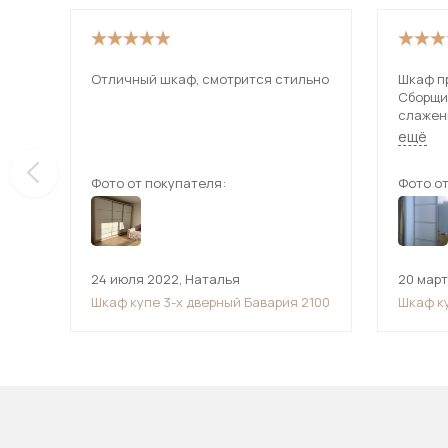
Отличный шкаф, смотрится стильно
Шкаф пр
Сборщи
слажен
Более ч
ещё
Фото от покупателя:
Фото от
24 июля 2022
,
Наталья
20 мар
Шкаф купе 3-х дверный Бавария 2100
Шкаф к
(Манхе