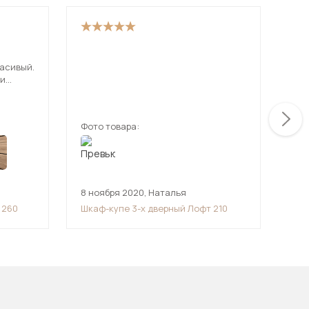
Доб
расивый.
на 
 и
раб
лодцы,
ден
ещ
мин
мус
Фото товара:
Фот
Пре
Дав
ста
8 ноября 2020
,
Наталья
18 
 260
Шкаф-купе 3-х дверный Лофт 210
Шка