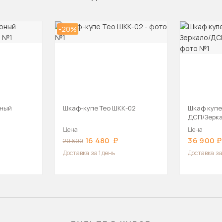
-20%
рный
Шкаф-купе Тео ШКК-02
Шкаф купе
ДСП/Зерк
180х45х22
Цена
Цена
16 480
36 900
20 600
Доставка
за 1 день
Доставка
за