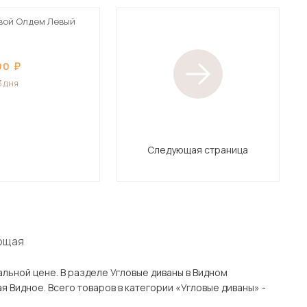
вой Олдем Левый
90
3 дня
Следующая страница
ющая
ые диваны в Видном
ы» -