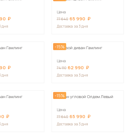
Цена
990
65 990
77 640
3 дня
Доставка
за 3 дня
-15%
ван Гамлинг
Угловой диван Гамлинг
Цена
990
62 990
74 110
3 дня
Доставка
за 3 дня
-15%
ван Гамлинг
Диван угловой Олдем Левый
Цена
90
65 990
77 640
3 дня
Доставка
за 3 дня