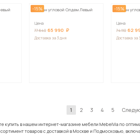
-15%
-15%
Левый
Диван угловой Олдем Левый
Диван угло
Цена
Цена
65 990
62 9
77 640
74 110
Доставка
за 3 дня
Доставка
за 
1
2
3
4
5
Следу
ь в нашем интернет-магазине мебели MebelVia по оптимальной цене. В разделе Углов
ров с доставкой в Москве и Подмосковью, включая Видное. Всего товаров в категории «Угловые диван