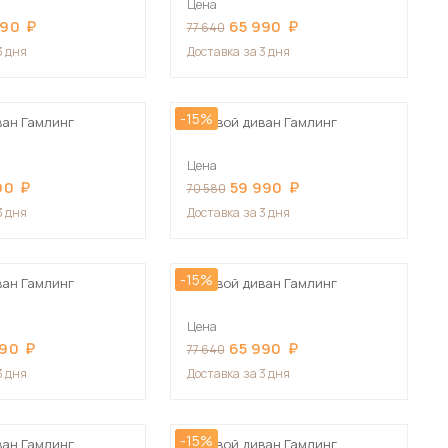
Цена
Сначала дорогие
990
65 990
77 640
3 дня
Доставка
за 3 дня
-15%
ван Гамлинг
Угловой диван Гамлинг
 мебель для гостиных
Цена
90
59 990
70 580
3 дня
Доставка
за 3 дня
-15%
ван Гамлинг
Угловой диван Гамлинг
Цена
990
65 990
77 640
3 дня
Доставка
за 3 дня
-15%
ван Гамлинг
Угловой диван Гамлинг