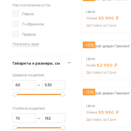
Расположение угла
Цена
Левое
65 990
77 640
П-образное
Доставка
за 3 дня
Правое
Показать еще
-15%
Угловой диван Гамлинг
Цена
Габариты и размеры, см
62 990
74 110
Доставка
за 3 дня
Ширина изделия
—
-15%
Угловой диван Гамлинг
Цена
Глубина изделия
65 990
77 640
—
Доставка
за 3 дня