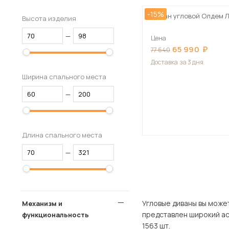
-15%
Диван угловой Олдем 
Высота изделия
—
Цена
65 990
77 640
Доставка
за 3 дня
Ширина спального места
—
Длина спального места
—
Угловые диваны вы можете купит
Механизм и
представлен широкий ассортимент това
функциональность
1563 шт.