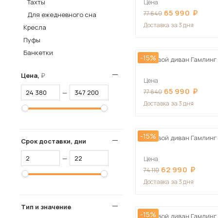
Тахты
Цена
65 990
Столы и стулья
77 640
Для ежедневного сна
Доставка
за 3 дня
Кресла
Шкафы и стеллажи
Пос
Пуфы
Комоды и тумбы
Банкетки
-15%
Вешалки и обувницы
Угловой диван Гамлинг
Гарнитуры
Цена,
Цена
65 990
77 640
—
Доставка
за 3 дня
-15%
Угловой диван Гамлинг
Срок доставки, дни
—
Цена
62 990
74 110
Доставка
за 3 дня
Тип и значение
-15%
Угловой диван Гамлинг