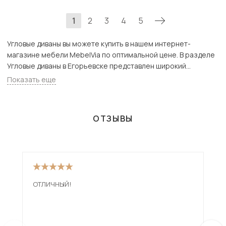
1
2
3
4
5
Угловые диваны вы можете купить в нашем интернет-
магазине мебели MebelVia по оптимальной цене. В разделе
Угловые диваны в Егорьевске представлен широкий
ассортимент товаров с доставкой в Москве и Подмосковью,
Показать еще
включая Егорьевск. Всего товаров в категории «Угловые
диваны» - 1563 шт.
ОТЗЫВЫ
ОТЛИЧНЫЙ!
Див
низ
мен
смо
ещ
дов