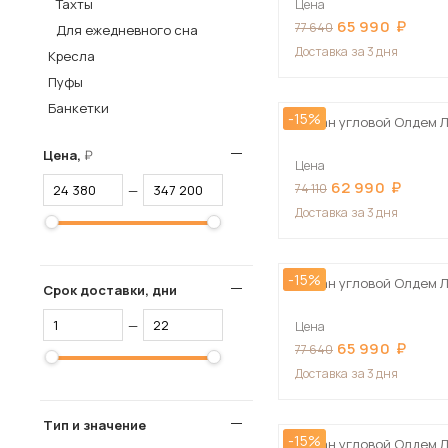
Тахты
Цена
65 990
Столы и стулья
77 640
Для ежедневного сна
Доставка
за 3 дня
Кресла
Шкафы и стеллажи
Пос
Пуфы
Комоды и тумбы
Банкетки
-15%
Вешалки и обувницы
Диван угловой Олдем 
Гарнитуры
Цена,
Цена
62 990
74 110
—
Доставка
за 3 дня
-15%
Диван угловой Олдем 
Срок доставки, дни
—
Цена
65 990
77 640
Доставка
за 3 дня
Тип и значение
-15%
Диван угловой Олдем 