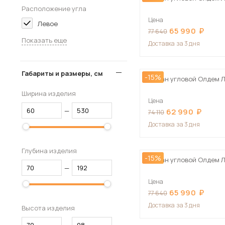
Расположение угла
Цена
Левое
65 990
77 640
Показать еще
Доставка
за 3 дня
Габариты и размеры, см
-15%
Диван угловой Олдем 
Ширина изделия
Цена
—
62 990
74 110
Доставка
за 3 дня
Глубина изделия
-15%
Диван угловой Олдем 
—
Цена
65 990
77 640
Доставка
за 3 дня
Высота изделия