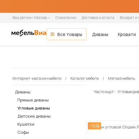
Ваш регион:
Москва
О компании
Доставка и оплата
Возврат и 
Все товары
Диваны
Кровати
Мебель для гостиной
Все диваны
Все кровати
Все матрасы
Все шкафы
Все кухни и столовые группы
Все товары распродажи
Гостиная
ОСНОВНЫЕ КАТЕГОРИИ
Гостиные
Спальня
Тип помещения
Ширина кровати
Ширина матраса
Шкафы-купе
Готовые кухни
Мягкая мебель
Вид
По назначению
Назначение
Распашные шкафы
Модульные кухни
Зона сна
Кухня
Модульные гостиные
В гостиную
90 см
80 см
2-дверные
Прямые кухни
Диваны
Прямые
Односпальные
Односпальные
1-дверные
Навесные шкафы
Кровати
Интернет-магазин мебели
Каталог мебели
Мягкая мебель
Стенки
В детскую
140 см
90 см
3-дверные
Угловые кухни
Прямые диваны
Угловые
Полутораспальные
Двуспальные
2-дверные
Напольные тумбы
Односпальные кровати
Прихожая
Настенные полки
В офис
160 см
120 см
4-дверные
Угловые диваны
Кушетки
Двуспальные
3-дверные
Шкафы-пеналы
Двуспальные кровати
Диваны
Часто ищут:
Угловые див
Детская
В кафе и рестораны
180 см
140 см
Кресла-кровати
Софы
4-дверные
Шкафы под мойку
Детские кровати
Прямые диваны
Кабинет
200 см
160 см
Тахты
5-дверные
Матрасы
Угловые диваны
Кухонные диваны
180 см
Дача
Детские диваны
Кухонные уголки
Кушетки
-15%
Диван угловой Олдем 
Диваны и кресла
Софы
Кровати и матрасы