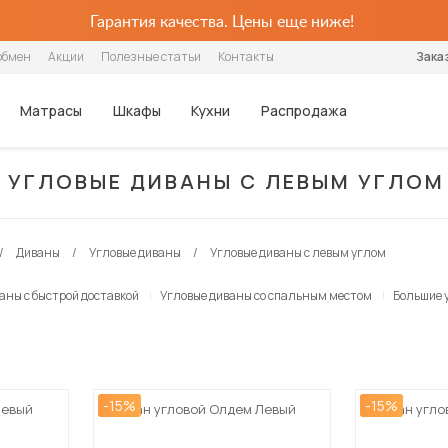
Гарантия качества. Цены еще ниже!
обмен
Акции
Полезные статьи
Контакты
Зака
Матрасы
Шкафы
Кухни
Распродажа
УГЛОВЫЕ ДИВАНЫ С ЛЕВЫМ УГЛОМ
Шкафы
Столики и 
Популярные категории
Популярные категории
Популярные категории
Популярные категории
По стилю
Хранение
По цене
Для детей
Для детей
По назначению
Столовые группы
Кухонные гарнитуры
Распашные
Журнальные 
Ортопедические
Интерьерные
Беспружинные
Угловые
Современные
Шкафы
Недорогие
Детские
Детские матрасы
Для одежды
Обеденные столы
Кухонные гарнитуры
Диваны
Угловые диваны
Угловые диваны с левым углом
Шкафы-купе
Столы-транс
Из искусственной кожи
Каркасные
Пружинные
Плательные
Классические
Угловые шкафы
Дорогие
Двухъярусные
Детские наматрасники
Для посуды
Столы-трансформеры
Стулья
Стеллажи
С ящиками
С мягкой обивкой
Ортопедические
Серванты для посуды
Прованс
Шкафы-купе
Для книг
Кухонные стулья
Готовые кухни
аны с быстрой доставкой
Угловые диваны со спальным местом
Большие 
Тумбы под те
В стиле лофт
С подъёмным механизмом
Шкафы-витрины
Настенные полки
Табуреты
Модульные кухни
Диваны-кровати
Диваны-кровати
Шкафы-купе с зеркалами
Стеллажи
Барные стулья
Прямые кухни
Box Spring
Кухонные диваны
Угловые кухни
Раскладушки
Кухонные уголки
Дешевые кухни
-15%
-15%
Левый
Диван угловой Олдем Левый
Диван угло
Готовые обеденные группы
Посмотреть все матрасы