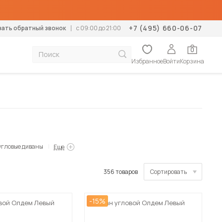
+7 (495) 660-06-07
зать обратный звонок
c 09:00 до 21:00
0
Избранное
Войти
Корзина
тумбы
Диваны
К
Механизм раскладки
Дополнение
Дополнение
Тип помещения
Конструктор кухонь
Мебель для дачи
столики
Прямые
М
Аккордеон
Ортопедические основания
Матрасы-топперы
В гостиную
Диваны для дачи
формеры
Угловые
К
Выкатной
Подушки
Наматрасники
В спальню
Кровати для дачи
К
Дельфин
Подушки
В детскую
Кухни для дачи
угловые диваны
Еще
левизор
Кухонные диваны
Еврокнижка
В прихожую
Матрасы для дачи
Кухонные уголки
П
Клик-клак
В коридор
Стенки для дачи
356 товаров
Сортировать
Б
Книжка
На балкон
Столы для дачи
Кушетки
По популярности
Пума
Стулья для дачи
Софы
-15%
вой Олдем Левый
Диван угловой Олдем Левый
Пантограф
Шкафы для дачи
Тахты
Сначала дешевые
Тик-так
Шкафы-купе для дачи