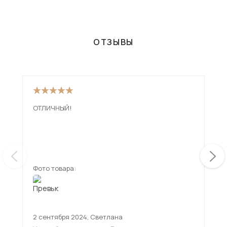
ОТЗЫВЫ
ОТЛИЧНЫЙ!
Див
низ
мен
смо
ещ
дов
Фото товара:
Фот
2 сентября 2024
,
Светлана
11 