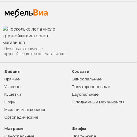
Несколько лет в числе
крупнейших интернет-магазинов
Диваны
Кровати
Прямые
Односпальные
Угловые
Полутороспальные
Кушетки
Двуспальные
Софы
С подъемным механизмом
Механизм аккордеон
Ортопедические
Матрасы
Шкафы
Односпальные
Шкафы-купе