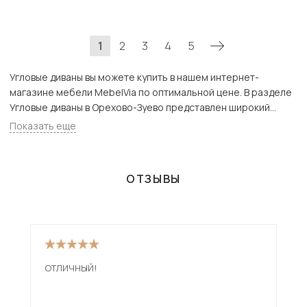
1
2
3
4
5
Угловые диваны вы можете купить в нашем интернет-
магазине мебели MebelVia по оптимальной цене. В разделе
Угловые диваны в Орехово-Зуево представлен широкий
ассортимент товаров с доставкой в Москве и Подмосковью,
Показать еще
включая Орехово-Зуево. Всего товаров в категории
«Угловые диваны» - 1563 шт.
ОТЗЫВЫ
ОТЛИЧНЫЙ!
Див
низ
мен
смо