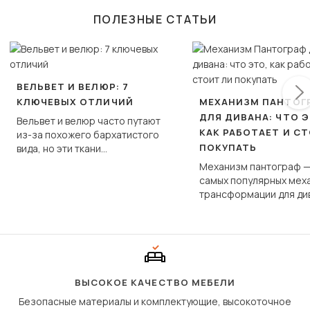
ПОЛЕЗНЫЕ СТАТЬИ
ВЕЛЬВЕТ И ВЕЛЮР: 7
КЛЮЧЕВЫХ ОТЛИЧИЙ
МЕХАНИЗМ ПАНТОГ
ДЛЯ ДИВАНА: ЧТО Э
Вельвет и велюр часто путают
КАК РАБОТАЕТ И С
из-за похожего бархатистого
ПОКУПАТЬ
вида, но эти ткани
фундаментально различаются
Механизм пантограф —
по структуре, составу и
самых популярных мех
технологии производства.
трансформации для ди
Его ещё называют «тик
«шагающей еврокнижк
сиденье не выкатывает
полу, а приподнимаетс
«перешагивает» вперё
дугообразной траекто
ВЫСОКОЕ КАЧЕСТВО МЕБЕЛИ
Безопасные материалы и комплектующие, высокоточное