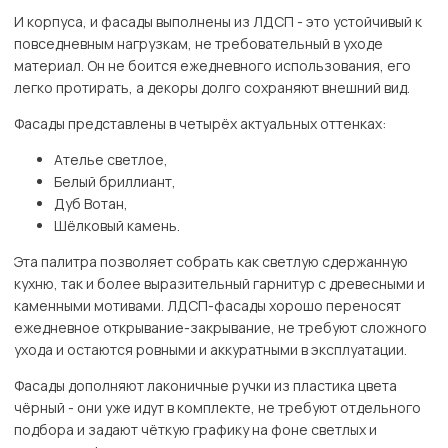
И корпуса, и фасады выполнены из ЛДСП - это устойчивый к
повседневным нагрузкам, не требовательный в уходе
материал. Он не боится ежедневного использования, его
легко протирать, а декоры долго сохраняют внешний вид.
Фасады представлены в четырёх актуальных оттенках:
Ателье светлое,
Белый бриллиант,
Дуб Вотан,
Шёлковый камень.
Эта палитра позволяет собрать как светлую сдержанную
кухню, так и более выразительный гарнитур с древесными и
каменными мотивами. ЛДСП-фасады хорошо переносят
ежедневное открывание-закрывание, не требуют сложного
ухода и остаются ровными и аккуратными в эксплуатации.
Фасады дополняют лаконичные ручки из пластика цвета
чёрный - они уже идут в комплекте, не требуют отдельного
подбора и задают чёткую графику на фоне светлых и