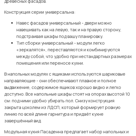
древесных фасадов.
Конструкция серии универсальна:
Навес фасадов универсальный - двери можно
навешивать как на левую, так и на правую сторону,
подстраивая шкафы под вашу планировку.
Тип сборки универсальный - модули легко
«зеркалятся», переставляются и комбинируются
между собой, что удобно при нестандартных размерах
помещения или переносе кухни.
В напольных модулях с ящиками используются шариковые
направляющие - они обеспечивают плавное и полное
выдвижение, содержимое ящиков хорошо видно и легко
доступно. Все напольные шкафы стоят на опорах высотой 10
см: под ними удобно убирать пол. Снизу конструкция
закрыта цоколем из ЛДСП, который формирует ровную
линию по всей длине гарнитура и придаёт кухне
завершённый вид.
Модульная кухня Пасаденна предлагает набор напольных и