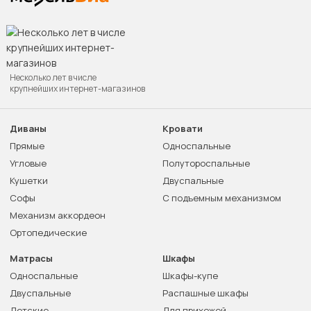
Несколько лет в числе
крупнейших интернет-магазинов
Диваны
Кровати
Прямые
Односпальные
Угловые
Полутороспальные
Кушетки
Двуспальные
Софы
С подъемным механизмом
Механизм аккордеон
Ортопедические
Матрасы
Шкафы
Односпальные
Шкафы-купе
Двуспальные
Распашные шкафы
Детские
Для прихожей