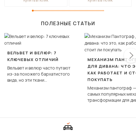
Купить в 1 клик
Купить в 1 клик
ПОЛЕЗНЫЕ СТАТЬИ
ВЕЛЬВЕТ И ВЕЛЮР: 7
КЛЮЧЕВЫХ ОТЛИЧИЙ
МЕХАНИЗМ ПАНТОГ
ДЛЯ ДИВАНА: ЧТО Э
Вельвет и велюр часто путают
КАК РАБОТАЕТ И С
из-за похожего бархатистого
ПОКУПАТЬ
вида, но эти ткани
фундаментально различаются
Механизм пантограф —
по структуре, составу и
самых популярных мех
технологии производства.
трансформации для ди
Его ещё называют «тик
«шагающей еврокнижк
сиденье не выкатывает
полу, а приподнимаетс
«перешагивает» вперё