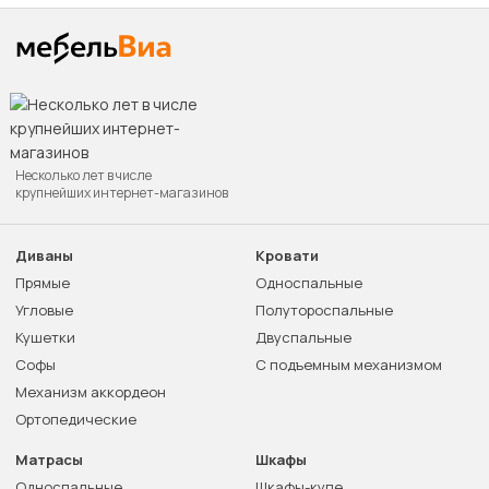
Несколько лет в числе
крупнейших интернет-магазинов
Диваны
Кровати
Прямые
Односпальные
Угловые
Полутороспальные
Кушетки
Двуспальные
Софы
С подъемным механизмом
Механизм аккордеон
Ортопедические
Матрасы
Шкафы
Односпальные
Шкафы-купе