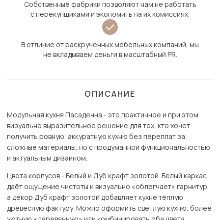
Собственные фабрики позволяют нам не работать
с перекупщиками и экономить на их комиссиях.
В отличие от раскрученных мебельных компаний, мы
не вкладываем деньги в масштабный PR.
ОПИСАНИЕ
Модульная кухня Пасаденна - это практичное и при этом
визуально выразительное решение для тех, кто хочет
получить ровную, аккуратную кухню без переплат за
сложные материалы, но с продуманной функциональностью
и актуальным дизайном.
Цвета корпусов - Белый и Дуб крафт золотой. Белый каркас
даёт ощущение чистоты и визуально «облегчает» гарнитур,
а декор Дуб крафт золотой добавляет кухне тёплую
древесную фактуру. Можно оформить светлую кухню, более
уютную «деревянную» или комбинировать оба цвета