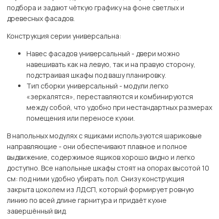
подбора и задают чёткую графику на фоне светлых и
древесных фасадов.
Конструкция серии универсальна:
Навес фасадов универсальный - двери можно
навешивать как на левую, так и на правую сторону,
подстраивая шкафы под вашу планировку.
Тип сборки универсальный - модули легко
«зеркалятся», переставляются и комбинируются
между собой, что удобно при нестандартных размерах
помещения или переносе кухни.
В напольных модулях с ящиками используются шариковые
направляющие - они обеспечивают плавное и полное
выдвижение, содержимое ящиков хорошо видно и легко
доступно. Все напольные шкафы стоят на опорах высотой 10
см: под ними удобно убирать пол. Снизу конструкция
закрыта цоколем из ЛДСП, который формирует ровную
линию по всей длине гарнитура и придаёт кухне
завершённый вид.