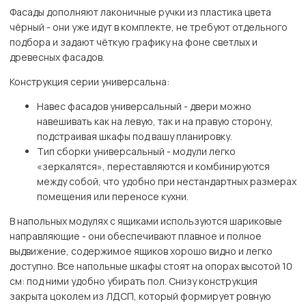
Фасады дополняют лаконичные ручки из пластика цвета
чёрный - они уже идут в комплекте, не требуют отдельного
подбора и задают чёткую графику на фоне светлых и
древесных фасадов.
Конструкция серии универсальна:
Навес фасадов универсальный - двери можно
навешивать как на левую, так и на правую сторону,
подстраивая шкафы под вашу планировку.
Тип сборки универсальный - модули легко
«зеркалятся», переставляются и комбинируются
между собой, что удобно при нестандартных размерах
помещения или переносе кухни.
В напольных модулях с ящиками используются шариковые
направляющие - они обеспечивают плавное и полное
выдвижение, содержимое ящиков хорошо видно и легко
доступно. Все напольные шкафы стоят на опорах высотой 10
см: под ними удобно убирать пол. Снизу конструкция
закрыта цоколем из ЛДСП, который формирует ровную