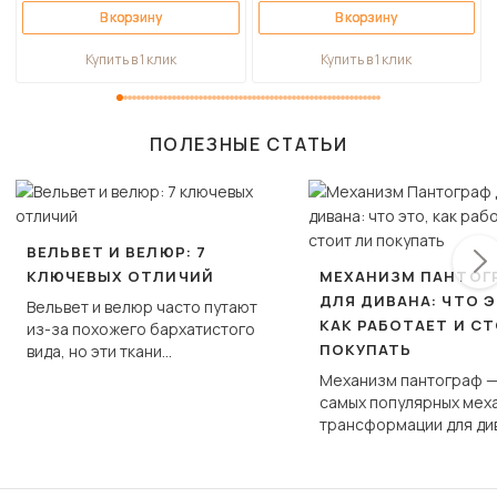
В корзину
В корзину
Купить в 1 клик
Купить в 1 клик
ПОЛЕЗНЫЕ СТАТЬИ
ВЕЛЬВЕТ И ВЕЛЮР: 7
КЛЮЧЕВЫХ ОТЛИЧИЙ
МЕХАНИЗМ ПАНТОГ
ДЛЯ ДИВАНА: ЧТО Э
Вельвет и велюр часто путают
КАК РАБОТАЕТ И С
из-за похожего бархатистого
ПОКУПАТЬ
вида, но эти ткани
фундаментально различаются
Механизм пантограф —
по структуре, составу и
самых популярных мех
технологии производства.
трансформации для ди
Его ещё называют «тик
«шагающей еврокнижк
сиденье не выкатывает