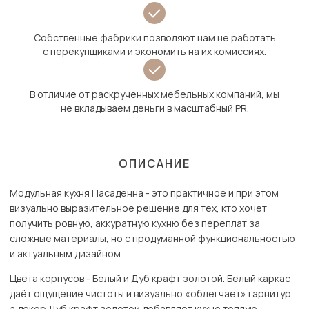
Собственные фабрики позволяют нам не работать
с перекупщиками и экономить на их комиссиях.
В отличие от раскрученных мебельных компаний, мы
не вкладываем деньги в масштабный PR.
ОПИСАНИЕ
Модульная кухня Пасаденна - это практичное и при этом
визуально выразительное решение для тех, кто хочет
получить ровную, аккуратную кухню без переплат за
сложные материалы, но с продуманной функциональностью
и актуальным дизайном.
Цвета корпусов - Белый и Дуб крафт золотой. Белый каркас
даёт ощущение чистоты и визуально «облегчает» гарнитур,
а декор Дуб крафт золотой добавляет кухне тёплую