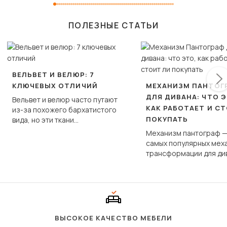
ПОЛЕЗНЫЕ СТАТЬИ
ВЕЛЬВЕТ И ВЕЛЮР: 7
КЛЮЧЕВЫХ ОТЛИЧИЙ
МЕХАНИЗМ ПАНТОГ
ДЛЯ ДИВАНА: ЧТО Э
Вельвет и велюр часто путают
КАК РАБОТАЕТ И С
из-за похожего бархатистого
ПОКУПАТЬ
вида, но эти ткани
фундаментально различаются
Механизм пантограф —
по структуре, составу и
самых популярных мех
технологии производства.
трансформации для ди
Его ещё называют «тик
«шагающей еврокнижк
сиденье не выкатывает
полу, а приподнимаетс
«перешагивает» вперё
дугообразной траекто
ВЫСОКОЕ КАЧЕСТВО МЕБЕЛИ