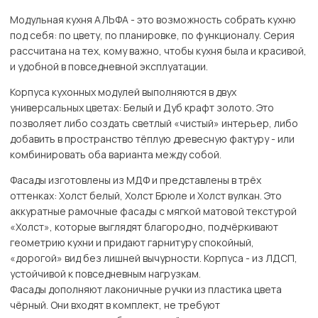
Модульная кухня АЛЬФА - это возможность собрать кухню
под себя: по цвету, по планировке, по функционалу. Серия
рассчитана на тех, кому важно, чтобы кухня была и красивой,
и удобной в повседневной эксплуатации.
Корпуса кухонных модулей выполняются в двух
универсальных цветах: Белый и Дуб крафт золото. Это
позволяет либо создать светлый «чистый» интерьер, либо
добавить в пространство тёплую древесную фактуру - или
комбинировать оба варианта между собой.
Фасады изготовлены из МДФ и представлены в трёх
оттенках: Холст белый, Холст Брюле и Холст вулкан. Это
аккуратные рамочные фасады с мягкой матовой текстурой
«Холст», которые выглядят благородно, подчёркивают
геометрию кухни и придают гарнитуру спокойный,
«дорогой» вид без лишней вычурности. Корпуса - из ЛДСП,
устойчивой к повседневным нагрузкам.
Фасады дополняют лаконичные ручки из пластика цвета
чёрный. Они входят в комплект, не требуют