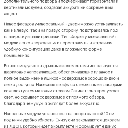
дополнительного подбора и подчёркивают горизонтали и
вертикали модулей, создавая аккуратный современный
акцент.
Навес фасадов универсальный - двери можно устанавливать
как на левую, так и на правую сторону, подстраиваясь под
планировку и ваши привычки. Тип сборки универсальный:
модули легко «зеркалить» и переставлять, выстраивая
удобную конфигурацию даже в сложных по форме
помещениях.
Во всех модулях с выдвижными элементами используются
шариковые направляющие, обеспечивающие плавное и
полное выдвижение ящиков - содержимое хорошо видно и
легко доступно. Навесные шкафы со стеклянными фасадами
комплектуются матовым стеклом Сатинат: оно пропускает
свет, но скрывает содержимое от прямого обзора,
благодаря чему кухня выглядит более аккуратно.
Напольные модули установлены на опоры высотой 10 см -
под ними удобно убирать. Снизу они закрываются цоколем
из ЛДСП, который идёт в комплекте и формирует единую