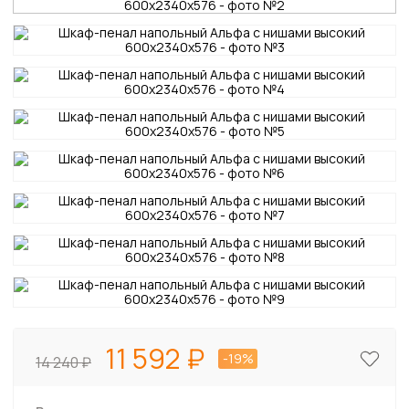
11 592
-19%
14 240