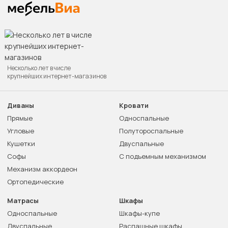
Несколько лет в числе
крупнейших интернет-магазинов
Диваны
Кровати
Прямые
Односпальные
Угловые
Полутороспальные
Кушетки
Двуспальные
Софы
С подъемным механизмом
Механизм аккордеон
Ортопедические
Матрасы
Шкафы
Односпальные
Шкафы-купе
Двуспальные
Распашные шкафы