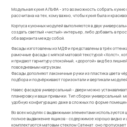
Модульная кухня АЛЬФА - это возможность собрать кухню п
рассчитана на тех, кому важно, чтобы кухня была и красиво
Корпуса кухонных модулей выполняются в двух универсальн
создать светлый «чистый» интерьер, либо добавить в про
оба варианта между собой.
Фасады изготовлены из МДФ и представлены в трёх оттенках
рамочные фасады с мягкой матовой текстурой «Холст», к
и придают гарнитуру спокойный, «дорогой» вид без лишней
повседневным нагрузкам.
Фасады дополняют лаконичные ручки из пластика цвета чёр
подбора и подчёркивают горизонтали и вертикали модулей
Навес фасадов универсальный - двери можно устанавливать 
планировку и ваши привычки. Тип сборки универсальный: м
удобную конфигурацию даже в сложных по форме помещен
Во всех модулях с выдвижными элементами используются
полное выдвижение ящиков - содержимое хорошо видно и 
комплектуются матовым стеклом Сатинат: оно пропускает 