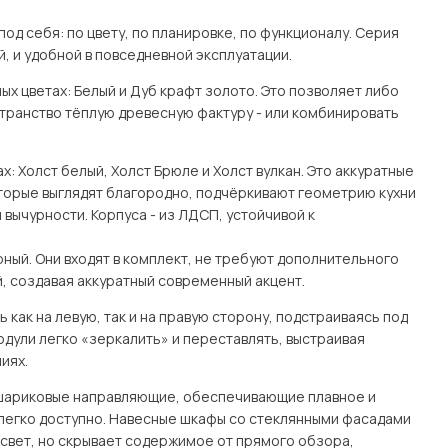
од себя: по цвету, по планировке, по функционалу. Серия
й, и удобной в повседневной эксплуатации.
ых цветах: Белый и Дуб крафт золото. Это позволяет либо
странство тёплую древесную фактуру - или комбинировать
: Холст белый, Холст Брюле и Холст вулкан. Это аккуратные
оторые выглядят благородно, подчёркивают геометрию кухни
 вычурности. Корпуса - из ЛДСП, устойчивой к
ный. Они входят в комплект, не требуют дополнительного
, создавая аккуратный современный акцент.
как на левую, так и на правую сторону, подстраиваясь под
одули легко «зеркалить» и переставлять, выстраивая
иях.
 шариковые направляющие, обеспечивающие плавное и
легко доступно. Навесные шкафы со стеклянными фасадами
свет, но скрывает содержимое от прямого обзора,