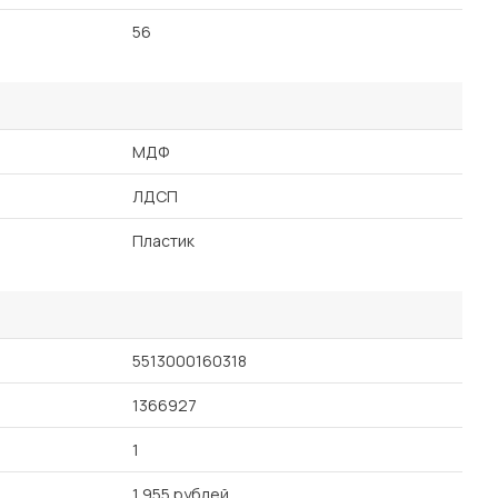
56
МДФ
ЛДСП
Пластик
5513000160318
1366927
1
1 955 рублей