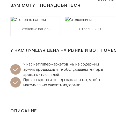
ВАМ МОГУТ ПОНАДОБИТЬСЯ
Столы и стулья
Шкафы и стеллажи
Пос
Комоды и тумбы
Стеновые панели
Столешницы
Вешалки и обувницы
Гарнитуры
У НАС ЛУЧШАЯ ЦЕНА НА РЫНКЕ И ВОТ ПОЧЕ
У нас нет гипермаркетов: мы не содержим
армию продавцов и не обслуживаем гектары
арендных площадей.
Производство и склады сделаны так, чтобы
максимально снизить издержки.
ОПИСАНИЕ