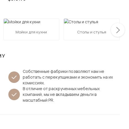
Посмотреть все шкафы
Посмотреть все кровати
мотреть все кухни и столовые группы
Все товары распродажи
Посмотреть все диваны
Мойки для кухни
Столы и стулья
Посмотреть всю
МУ
Собственные фабрики позволяют нам не
работать с перекупщиками и экономить на их
комиссиях.
В отличие от раскрученных мебельных
компаний, мы не вкладываем деньги в
масштабный PR.