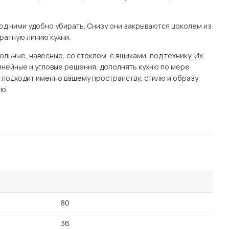
од ними удобно убирать. Снизу они закрываются цоколем из
ратную линию кухни.
ьные, навесные, со стеклом, с ящиками, под технику. Их
нейные и угловые решения, дополнять кухню по мере
я подходит именно вашему пространству, стилю и образу
ю.
80
36