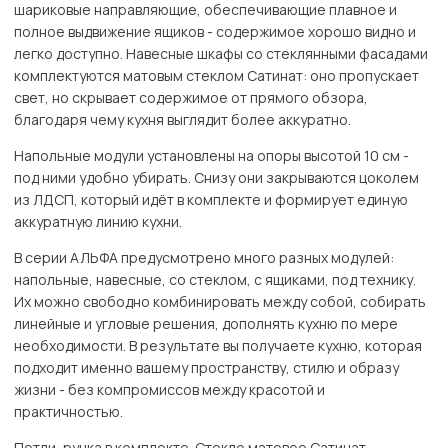
шариковые направляющие, обеспечивающие плавное и
полное выдвижение ящиков - содержимое хорошо видно и
легко доступно. Навесные шкафы со стеклянными фасадами
комплектуются матовым стеклом Сатинат: оно пропускает
свет, но скрывает содержимое от прямого обзора,
благодаря чему кухня выглядит более аккуратно.
Напольные модули установлены на опоры высотой 10 см -
под ними удобно убирать. Снизу они закрываются цоколем
из ЛДСП, который идёт в комплекте и формирует единую
аккуратную линию кухни.
В серии АЛЬФА предусмотрено много разных модулей:
напольные, навесные, со стеклом, с ящиками, под технику.
Их можно свободно комбинировать между собой, собирать
линейные и угловые решения, дополнять кухню по мере
необходимости. В результате вы получаете кухню, которая
подходит именно вашему пространству, стилю и образу
жизни - без компромиссов между красотой и
практичностью.
Петли, ручка в комплекте. Стекло матовое Сатинат.