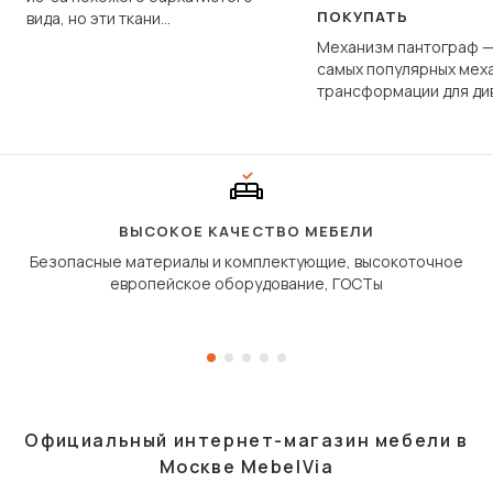
ПОКУПАТЬ
вида, но эти ткани
фундаментально различаются
Механизм пантограф —
по структуре, составу и
самых популярных мех
технологии производства.
трансформации для ди
Его ещё называют «тик
«шагающей еврокнижк
сиденье не выкатывает
полу, а приподнимаетс
«перешагивает» вперё
дугообразной траекто
ВЫСОКОЕ КАЧЕСТВО МЕБЕЛИ
Безопасные материалы и комплектующие, высокоточное
европейское оборудование, ГОСТы
Официальный интернет-магазин мебели в
Москве MebelVia