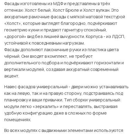
Фасады изготовлены из МДФ и представлены в трёх
оттенках: Холст белый, Холст Брюле и Холст вулкан. Это
аккуратные рамочные фасады с мягкой матовой текстурой
«Холст», которые выглядят благородно, подчёркивают
геометрию кухни и придают гарнитуру спокойный,
«дорогой» вид без лишней вычурности. Корпуса - из ЛДСП,
устойчивой к повседневным нагрузкам.
Фасады дополняют лаконичные ручки из пластика цвета
чёрный. Они входят в комплект, не требуют
дополнительного подбора и подчёркивают горизонтали и
вертикали модулей, создавая аккуратный современный
акцент.
Навес фасадов универсальный - двери можно устанавливать
как на левую, так и на правую сторону, подстраиваясь под
планировку и ваши привычки. Тип сборки универсальный:
модули легко «зеркалить» и переставлять, выстраивая
удобную конфигурацию даже в сложных по форме
помещениях.
Во всех модулях с выдвижными элементами используются