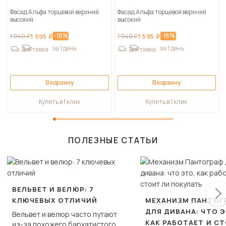
Фасад Альфа торцевой верхний
Фасад Альфа торцевой верхний
высокий
высокий
-18%
-18%
1 940 ₽
1 595 ₽
1 940 ₽
1 595 ₽
за 1 день
за 1 день
Доставка
Доставка
В корзину
В корзину
Купить в 1 клик
Купить в 1 клик
ПОЛЕЗНЫЕ СТАТЬИ
ВЕЛЬВЕТ И ВЕЛЮР: 7
КЛЮЧЕВЫХ ОТЛИЧИЙ
МЕХАНИЗМ ПАНТОГ
ДЛЯ ДИВАНА: ЧТО Э
Вельвет и велюр часто путают
КАК РАБОТАЕТ И С
из-за похожего бархатистого