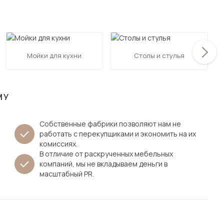
Посмотреть все шкафы
Посмотреть все кровати
мотреть все кухни и столовые группы
Все товары распродажи
Посмотреть все диваны
Мойки для кухни
Столы и стулья
Посмотреть всю
МУ
Собственные фабрики позволяют нам не
работать с перекупщиками и экономить на их
комиссиях.
В отличие от раскрученных мебельных
компаний, мы не вкладываем деньги в
масштабный PR.