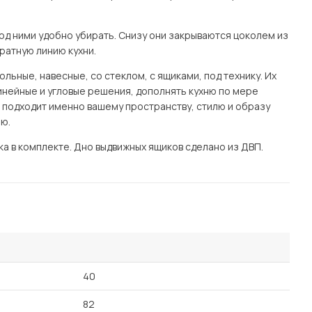
од ними удобно убирать. Снизу они закрываются цоколем из
ратную линию кухни.
ьные, навесные, со стеклом, с ящиками, под технику. Их
нейные и угловые решения, дополнять кухню по мере
я подходит именно вашему пространству, стилю и образу
ю.
а в комплекте. Дно выдвижных ящиков сделано из ДВП.
40
82