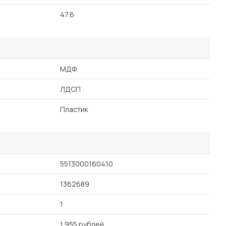
47.6
МДФ
ЛДСП
Пластик
5513000160410
1362689
1
1 955 рублей