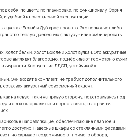
од себя: по цвету, по планировке, по функционалу. Серия
й, и удобной в повседневной эксплуатации.
ых цветах: Белый и Дуб крафт золото. Это позволяет либо
странство тёплую древесную фактуру - или комбинировать
: Холст белый, Холст Брюле и Холст вулкан. Это аккуратные
оторые выглядят благородно, подчёркивают геометрию кухни
 вычурности. Корпуса - из ЛДСП, устойчивой к
ный. Они входят в комплект, не требуют дополнительного
, создавая аккуратный современный акцент.
как на левую, так и на правую сторону, подстраиваясь под
одули легко «зеркалить» и переставлять, выстраивая
иях.
 шариковые направляющие, обеспечивающие плавное и
легко доступно. Навесные шкафы со стеклянными фасадами
свет, но скрывает содержимое от прямого обзора,