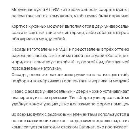
Модульная кухня АЛЬФА - это возможность собрать кухню п
рассчитана на тех, кому важно, чтобы кухня была и красиво
Корпуса кухонных модулей выполняются в двух универсальн
создать светлый «чистый» интерьер, либо добавить в про
оба варианта между собой.
Фасады изготовлены из МДФ и представлены в трёх оттенках
рамочные фасады с мягкой матовой текстурой «Холст», к
и придают гарнитуру спокойный, «дорогой» вид без лишней
повседневным нагрузкам.
Фасады дополняют лаконичные ручки из пластика цвета чёр
подбора и подчёркивают горизонтали и вертикали модулей
Навес фасадов универсальный - двери можно устанавливать 
планировку и ваши привычки. Тип сборки универсальный: м
удобную конфигурацию даже в сложных по форме помещен
Во всех модулях с выдвижными элементами используются
полное выдвижение ящиков - содержимое хорошо видно и 
комплектуются матовым стеклом Сатинат: оно пропускает 