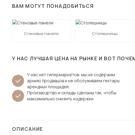
ВАМ МОГУТ ПОНАДОБИТЬСЯ
Столы и стулья
Шкафы и стеллажи
Пос
Комоды и тумбы
Стеновые панели
Столешницы
Вешалки и обувницы
Гарнитуры
У НАС ЛУЧШАЯ ЦЕНА НА РЫНКЕ И ВОТ ПОЧЕ
У нас нет гипермаркетов: мы не содержим
армию продавцов и не обслуживаем гектары
арендных площадей.
Производство и склады сделаны так, чтобы
максимально снизить издержки.
ОПИСАНИЕ