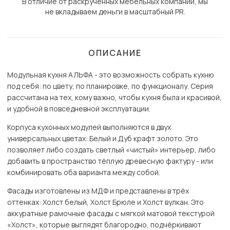
В отличие от раскрученных мебельных компаний, мы
не вкладываем деньги в масштабный PR.
ОПИСАНИЕ
Модульная кухня АЛЬФА - это возможность собрать кухню
под себя: по цвету, по планировке, по функционалу. Серия
рассчитана на тех, кому важно, чтобы кухня была и красивой,
и удобной в повседневной эксплуатации.
Корпуса кухонных модулей выполняются в двух
универсальных цветах: Белый и Дуб крафт золото. Это
позволяет либо создать светлый «чистый» интерьер, либо
добавить в пространство тёплую древесную фактуру - или
комбинировать оба варианта между собой.
Фасады изготовлены из МДФ и представлены в трёх
оттенках: Холст белый, Холст Брюле и Холст вулкан. Это
аккуратные рамочные фасады с мягкой матовой текстурой
«Холст», которые выглядят благородно, подчёркивают