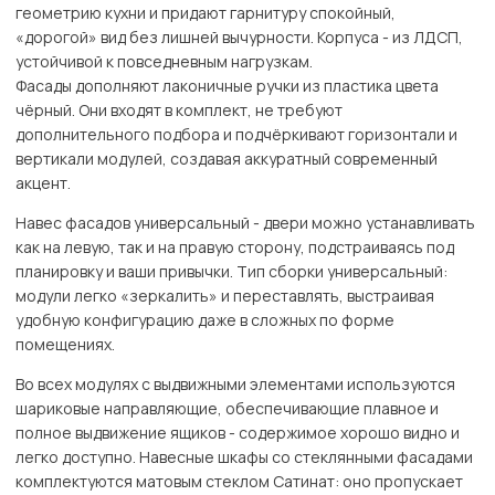
геометрию кухни и придают гарнитуру спокойный,
«дорогой» вид без лишней вычурности. Корпуса - из ЛДСП,
устойчивой к повседневным нагрузкам.
Фасады дополняют лаконичные ручки из пластика цвета
чёрный. Они входят в комплект, не требуют
дополнительного подбора и подчёркивают горизонтали и
вертикали модулей, создавая аккуратный современный
акцент.
Навес фасадов универсальный - двери можно устанавливать
как на левую, так и на правую сторону, подстраиваясь под
планировку и ваши привычки. Тип сборки универсальный:
модули легко «зеркалить» и переставлять, выстраивая
удобную конфигурацию даже в сложных по форме
помещениях.
Во всех модулях с выдвижными элементами используются
шариковые направляющие, обеспечивающие плавное и
полное выдвижение ящиков - содержимое хорошо видно и
легко доступно. Навесные шкафы со стеклянными фасадами
комплектуются матовым стеклом Сатинат: оно пропускает