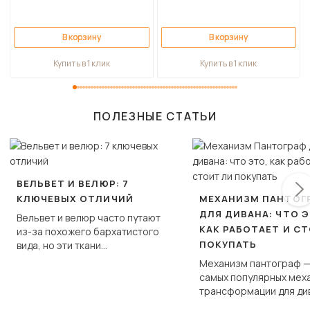
В корзину
В корзину
Купить в 1 клик
Купить в 1 клик
ПОЛЕЗНЫЕ СТАТЬИ
ВЕЛЬВЕТ И ВЕЛЮР: 7
КЛЮЧЕВЫХ ОТЛИЧИЙ
МЕХАНИЗМ ПАНТОГ
ДЛЯ ДИВАНА: ЧТО Э
Вельвет и велюр часто путают
КАК РАБОТАЕТ И С
из-за похожего бархатистого
ПОКУПАТЬ
вида, но эти ткани
фундаментально различаются
Механизм пантограф —
по структуре, составу и
самых популярных мех
технологии производства.
трансформации для ди
Его ещё называют «тик