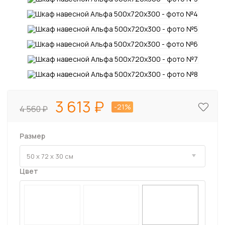
3 613
-21%
4 560
Размер
Цвет