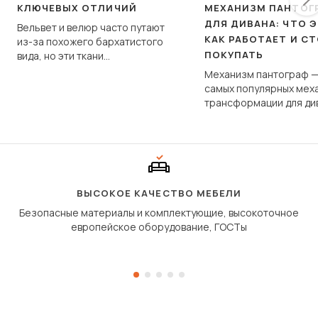
КЛЮЧЕВЫХ ОТЛИЧИЙ
МЕХАНИЗМ ПАНТОГ
ДЛЯ ДИВАНА: ЧТО Э
Вельвет и велюр часто путают
КАК РАБОТАЕТ И С
из-за похожего бархатистого
ПОКУПАТЬ
вида, но эти ткани
фундаментально различаются
Механизм пантограф —
по структуре, составу и
самых популярных мех
технологии производства.
трансформации для ди
Его ещё называют «тик
«шагающей еврокнижк
сиденье не выкатывает
полу, а приподнимаетс
«перешагивает» вперё
дугообразной траекто
ВЫСОКОЕ КАЧЕСТВО МЕБЕЛИ
Безопасные материалы и комплектующие, высокоточное
европейское оборудование, ГОСТы