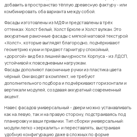
добавить в пространство тёплую древесную фактуру - или
комбинировать оба варианта между собой.
Фасады изготовлены из МДФ и представлены в трёх
оттенках: Холст белый, Холст Брюле и Холст вулкан. Это
аккуратные рамочные фасады с мягкой матовой текстурой
«Холст», которые выглядят благородно, подчёркивают
геометрию кухни и придают гарнитуру спокойный,
«дорогой» вид без лишней вычурности. Корпуса - из ЛДСП,
устойчивой к повседневным нагрузкам.
Фасады дополняют лаконичные ручки из пластика цвета
чёрный. Они входят в комплект, не требуют
дополнительного подбора и подчёркивают горизонтали и
вертикали модулей, создавая аккуратный современный
акцент.
Навес фасадов универсальный - двери можно устанавливать
как на левую, так и на правую сторону, подстраиваясь под
планировку и ваши привычки. Тип сборки универсальный:
модули легко «зеркалить» и переставлять, выстраивая
удобную конфигурацию даже в сложных по форме