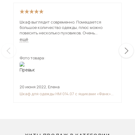
Шкаф выглядит современно. Помещается
Хор
большое количество одежды, плюс можно
Нор
повесить несколько пуховиков. Очень
вещ
понравились выдвижные маленькие ящички для
ещё
мелких предметов.
Фото товара:
Фот
20 июня 2022
,
Елена
13 
Шкаф для одежды НМ 014.07 с ящиками «Фанк»
Шка
Дуб сонома/белый скандинавский