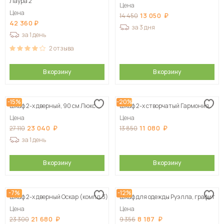
Лаура 2
Цена
Цена
13 050
14 450
42 360
за 3 дня
за 1 день
2
отзыва
В корзину
В корзину
-15%
-20%
Шкаф 2-х дверный, 90 см Люкс
Шкаф 2-х створчатый Гармония
Цена
Цена
23 040
11 080
27 110
13 850
за 1 день
В корзину
В корзину
-7%
-12%
Шкаф 2-х дверный Оскар (компл.3)
Шкаф для одежды Руэлла, графит
Цена
Цена
21 680
8 187
23 300
9 356