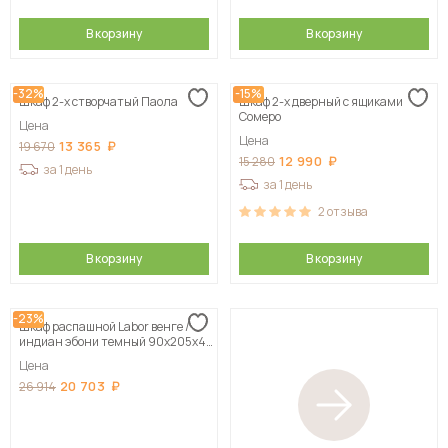
В корзину
В корзину
-32%
-15%
Шкаф 2-х створчатый Паола
Шкаф 2-х дверный с ящиками
Сомеро
Цена
Цена
13 365
19 670
12 990
15 280
за 1 день
за 1 день
2
отзыва
В корзину
В корзину
-23%
Шкаф распашной Labor венге /
индиан эбони темный 90х205х40
см
Цена
20 703
26 914