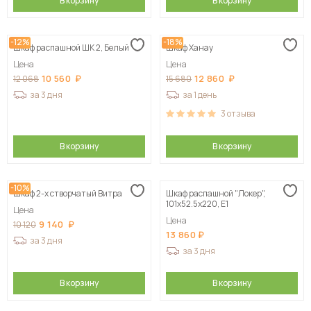
В корзину
В корзину
-12%
-18%
Шкаф распашной ШК 2, Белый
Шкаф Ханау
Цена
Цена
10 560
12 860
12 068
15 680
за 3 дня
за 1 день
3
отзыва
В корзину
В корзину
-10%
Шкаф 2-х створчатый Витра
Шкаф распашной "Локер",
101х52.5х220, Е1
Цена
Цена
9 140
10 120
13 860
за 3 дня
за 3 дня
В корзину
В корзину