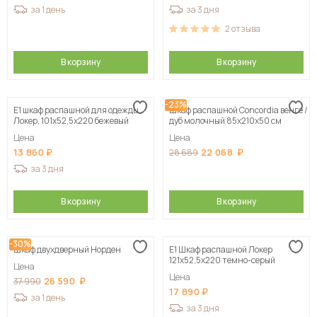
за 1 день
за 3 дня
2
отзыва
В корзину
В корзину
-23%
Е1 шкаф распашной для одежды
Шкаф распашной Concordia венге /
Локер, 101х52,5х220 бежевый
дуб молочный 85х210х50 см
Цена
Цена
13 860
22 068
28 689
за 3 дня
В корзину
В корзину
-30%
Шкаф двухдверный Норден
Е1 Шкаф распашной Локер
121x52,5x220 темно-серый
Цена
Цена
26 590
37 990
17 890
за 1 день
за 3 дня