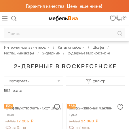
Гарантия качества. Цены еще ниже!
0
Интернет-магазин мебели
Каталог мебели
Шкафы
Распашные шкафы
2-дверные
2-дверные в Воскресенске
2-ДВЕРНЫЕ В ВОСКРЕСЕНСКЕ
Сортировать
фильтр
По популярности
582 товара
Сначала дешевые
-13%
-36%
Шкаф двухстворчатый Софт ШК-02
Шкаф 2-х дверный Жаклин
Сначала дорогие
Цена
Цена
17 286
23 860
19 756
37 020
за 3 дня
за 1 день