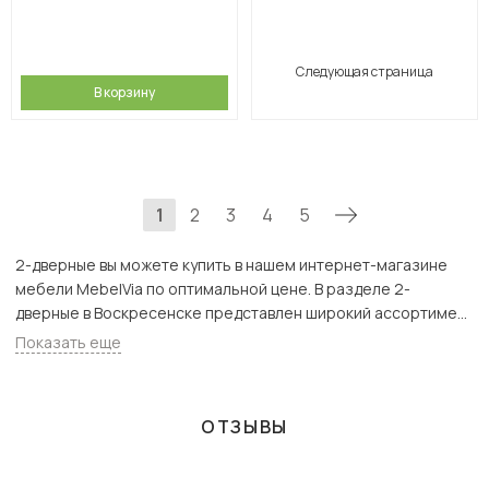
Следующая страница
В корзину
1
2
3
4
5
2-дверные вы можете купить в нашем интернет-магазине
мебели MebelVia по оптимальной цене. В разделе 2-
дверные в Воскресенске представлен широкий ассортимент
товаров с доставкой в Москве и Подмосковью, включая
Показать еще
Воскресенск. Всего товаров в категории «2-дверные» - 582
шт.
ОТЗЫВЫ