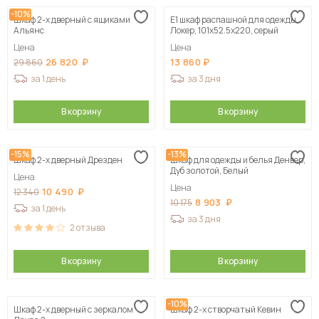
-10%
Шкаф 2-х дверный с ящиками
Е1 шкаф распашной для одежды
Альянс
Локер, 101х52.5х220, серый
Цена
Цена
26 820
13 860
29 860
за 1 день
за 3 дня
В корзину
В корзину
-15%
-13%
Шкаф 2-х дверный Дрезден
Шкаф для одежды и белья Денвер,
Дуб золотой, Белый
Цена
Цена
10 490
12 340
8 903
10 175
за 1 день
за 3 дня
2
отзыва
В корзину
В корзину
-10%
Шкаф 2-х дверный с зеркалом
Шкаф 2-х створчатый Кевин