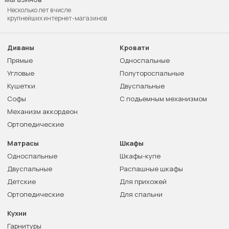
Несколько лет в числе
крупнейших интернет-магазинов
Диваны
Кровати
Прямые
Односпальные
Угловые
Полутороспальные
Кушетки
Двуспальные
Софы
С подъемным механизмом
Механизм аккордеон
Ортопедические
Матрасы
Шкафы
Односпальные
Шкафы-купе
Двуспальные
Распашные шкафы
Детские
Для прихожей
Ортопедические
Для спальни
Кухни
Гарнитуры