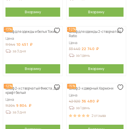
В корзину
В корзину
-13%
-32%
Шкаф для одежды и белья Токио
Шкаф для одежды 2-створчатый
Ratio
Цена
Цена
10 451
11 944
22 740
33 440
за 3 дня
за 1 день
В корзину
В корзину
-12%
-15%
Шкаф 2-х створчатый Фиеста, Дуб
Шкаф 2-х дверный Хармони
крафт белый
Цена
Цена
36 480
42 920
9 804
11 204
за 1 день
за 3 дня
2
отзыва